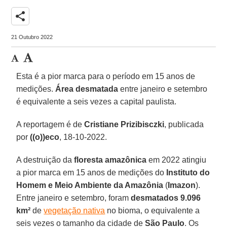
share
21 Outubro 2022
Esta é a pior marca para o período em 15 anos de
medições.
Área desmatada
entre janeiro e setembro
é equivalente a seis vezes a capital paulista.
A reportagem é de
Cristiane Prizibisczki
, publicada
por
((o))eco
, 18-10-2022.
A destruição da
floresta amazônica
em 2022 atingiu
a pior marca em 15 anos de medições do
Instituto do
Homem e Meio Ambiente da Amazônia
(
Imazon
).
Entre janeiro e setembro, foram
desmatados 9.096
km²
de
vegetação nativa
no bioma, o equivalente a
seis vezes o tamanho da cidade de
São Paulo
. Os