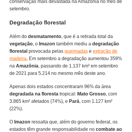
conservação mais devastada na Amazônia no mês de
setembro.
Degradação florestal
Além do
desmatamento
, que é a retirada total da
vegetação
, o
Imazon
também mediu a
degradação
florestal
provocada pelas
queimadas
e
extração de
madeira
. Em setembro a degradação aumentou 359%
na
Amazônia
, passando de 1.137 km² em setembro
de 2021 para 5.214 no mesmo mês deste ano.
Apenas dois estados concentraram 96% da área
degradada na floresta
tropical:
Mato Grosso
, com
3.865 km² afetados (74%), e
Pará
, com 1.127 km²
(22%).
O
Imazon
ressalta que, além do governo federal, os
estados têm grande responsabilidade no
combate
ao