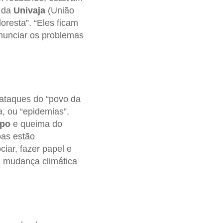
s da
Univaja
(União
oresta”. “Eles ficam
nunciar os problemas
ataques do “povo da
a
, ou “epidemias”,
mpo
e queima do
oas estão
iar, fazer papel e
a mudança climática