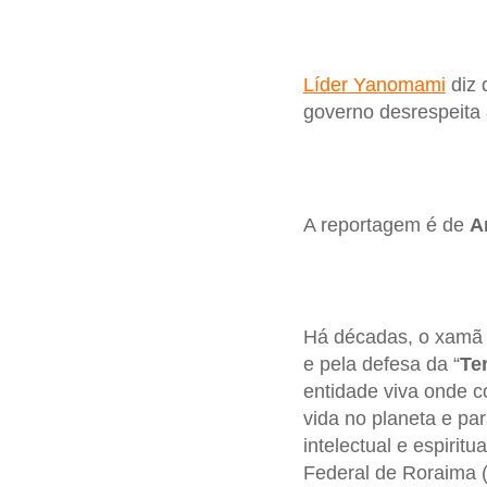
Líder Yanomami
diz 
governo desrespeita 
A reportagem é de
A
Há décadas, o xam
e pela defesa da “
Te
entidade viva onde 
vida no planeta e para
intelectual e espiri
Federal de Roraima 