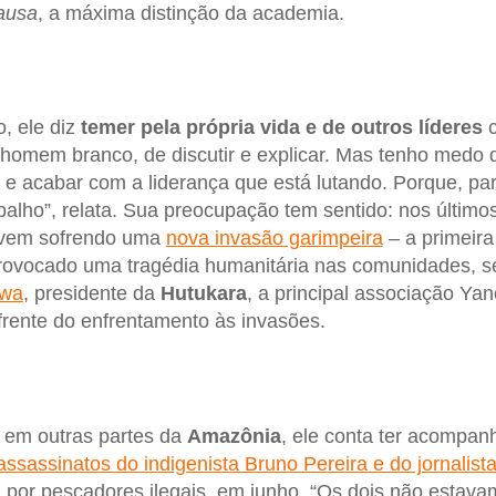
ausa
, a máxima distinção da academia.
, ele diz
temer pela própria vida e de outros líderes
c
 homem branco, de discutir e explicar. Mas tenho medo
e acabar com a liderança que está lutando. Porque, pa
balho”, relata. Sua preocupação tem sentido: nos último
vem sofrendo uma
nova invasão garimpeira
– a primeira
rovocado uma tragédia humanitária nas comunidades, s
wa
, presidente da
Hutukara
, a principal associação Ya
frente do enfrentamento às invasões.
 em outras partes da
Amazônia
, ele conta ter acompan
assassinatos do indigenista Bruno Pereira e do jornalist
, por pescadores ilegais, em junho. “Os dois não estav