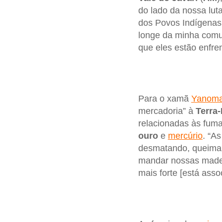
do lado da nossa lut
dos Povos Indígenas 
longe da minha comu
que eles estão enfre
Para o xamã
Yanom
mercadoria” à
Terra-
relacionadas às fum
ouro
e
mercúrio
. “A
desmatando, queimand
mandar nossas madeir
mais forte [está asso