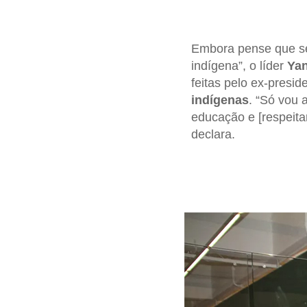
Embora pense que 
indígena”, o líder
Ya
feitas pelo ex-presid
indígenas
. “Só vou 
educação e [respeitar]
declara.