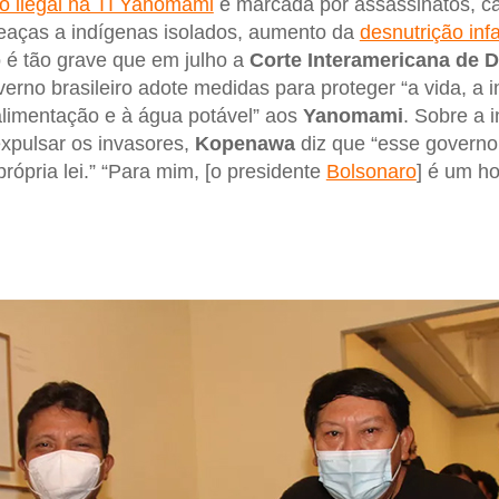
o ilegal na TI Yanomami
é marcada por assassinatos, c
eaças a indígenas isolados, aumento da
desnutrição infa
o é tão grave que em julho a
Corte Interamericana de 
erno brasileiro adote medidas para proteger “a vida, a i
alimentação e à água potável” aos
Yanomami
. Sobre a i
xpulsar os invasores,
Kopenawa
diz que “esse governo
própria lei.” “Para mim, [o presidente
Bolsonaro
] é um h