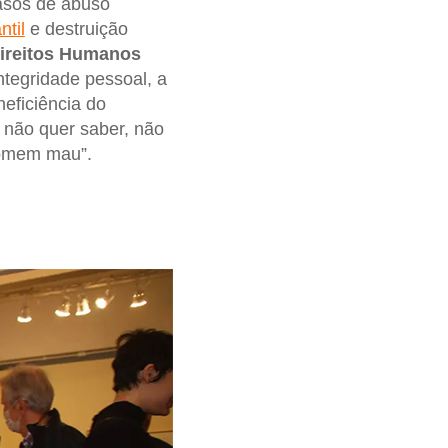
asos de abuso
ntil
e destruição
Direitos Humanos
ntegridade pessoal, a
neficiência do
 não quer saber, não
omem mau”.