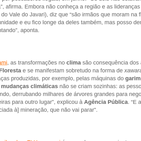
a”, afirma. Embora não conheça a região e as liderança
do Vale do Javari), diz que “são irmãos que moram na fl
nidade e eu fico longe da deles também, mas posso de
ntando”, aponta.
ami
, as transformações no
clima
são consequência dos 
Floresta
e se manifestam sobretudo na forma de
xawar
aças produzidas, por exemplo, pelas máquinas do
gari
s
mudanças climáticas
não se criam sozinhas: as pess
o, derrubando milhares de árvores grandes para negoc
as para outro lugar”, explicou à
Agência Pública
. “E 
ciada à] mineração, que não vai parar”.