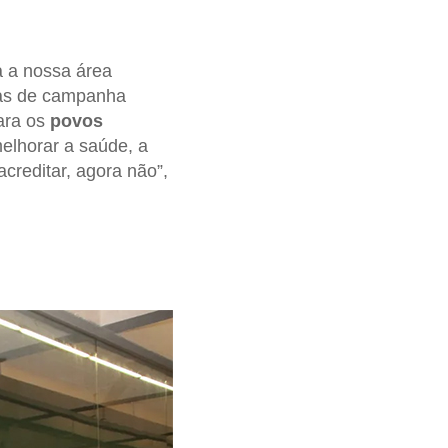
a a nossa área
as de campanha
para os
povos
melhorar a saúde, a
 acreditar, agora não”,