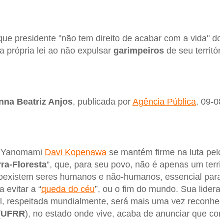
que presidente "não tem direito de acabar com a vida" d
a própria lei ao não expulsar
garimpeiros
de seu territór
nna Beatriz Anjos
, publicada por
Agência Pública
, 09-
ã Yanomami
Davi Kopenawa
se mantém firme na luta pelo
rra-Floresta
”, que, para seu povo, não é apenas um terr
coexistem seres humanos e não-humanos, essencial pa
 evitar a “
queda do céu
”, ou o fim do mundo. Sua lidera
tual, respeitada mundialmente, será mais uma vez reconhe
(
UFRR
), no estado onde vive, acaba de anunciar que con