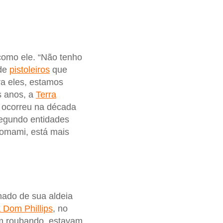
omo ele. “Não tenho
 de
pistoleiros
que
ra eles, estamos
s anos, a
Terra
 ocorreu na década
egundo entidades
nomami, está mais
hado de sua aldeia
a Dom Phillips
, no
am roubando, estavam