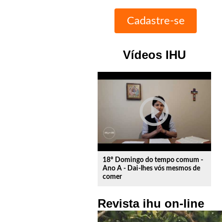
Vídeos IHU
play_circle_outline
18º Domingo do tempo comum -
Ano A - Dai-lhes vós mesmos de
comer
Revista ihu on-line