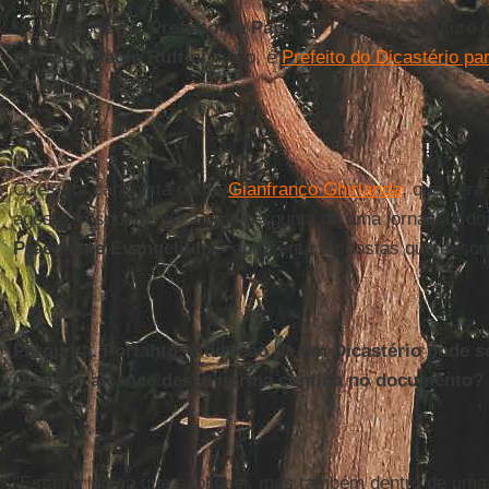
"Agora pode ser
Prefeito do Papa
um
leigo
" diz o futuro
jornalista
Paolo Ruffini
, leigo, é
Prefeito do Dicastério p
de julho de 2018.
O jesuíta canonista padre
Gianfranco Ghirlanda
, que ser
agosto, respondendo a uma pergunta de uma jornalista d
Praedicate Evangelium
– apresenta respostas que desor
Pergunta. Portanto, a direção de um Dicastério pode se
Qual é o alcance dessa norma contida no documento?
"Está na lógica que expliquei, mas também dentro de uma