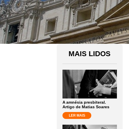
MAIS LIDOS
A amnésia presbiteral.
Artigo de Matias Soares
LER MAIS