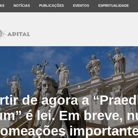
AS
NOTÍCIAS
PUBLICAÇÕES
EVENTOS
ESPIRITUALIDADE
rtir de agora a “Praed
um” é lei. Em breve, 
omeações important