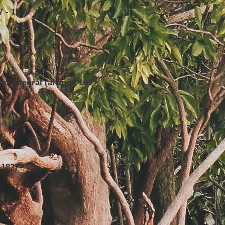
7 - 152)
)
 Integral (artigos 163 -
 182)