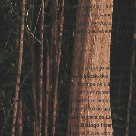
Código
já admite que os
leigos
possam ser juízes nos
tr
portanto determinam a validade de um sacramento, exerce
disso, há também outros ofícios que não requerem o
sacr
podem ser
assumidos pelos leigos
que recebem um poder
ofício ou um poder delegado.
Ora, a previsão de que um leigo ou um leigo possa ser ch
nessa linha. Trata-se de uma participação dos leigos na p
exercem os bispos e em alguns âmbitos os clérigos. Depo
autoridade que confere o cargo para ver quando existe es
Obviamente, não tem sentido pensar em um leigo ou em 
dicastério para os bispos
, para o clero ou para a
Doutri
presença dos leigos
no
Dicastério para os Leigos, a Fa
Desenvolvimento Integral
ou de
Diálogo Inter-religioso
oportunidade. Porque a mentalidade é que uma pessoa com