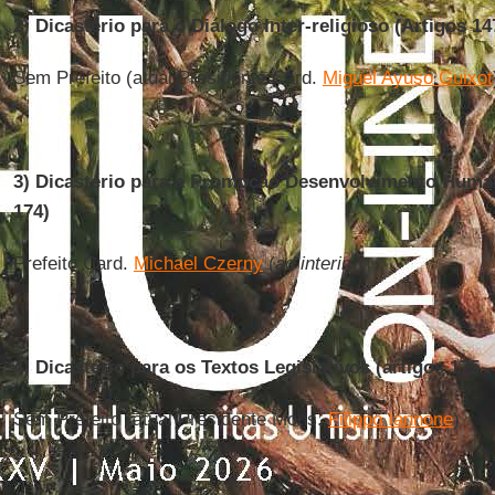
2) Dicastério para o Diálogo Inter-religioso (Artigos 14
Sem Prefeito (atual Presidente Card.
Miguel Ayuso Guixot
3) Dicastério para a Promoção Desenvolvimento Humano
174)
Prefeito Card.
Michael Czerny
(
ad interim
)
4) Dicastério para os Textos Legislativos (artigos 175 -
Sem Prefeito (atual Presidente Mons.
Filippo Iannone
)