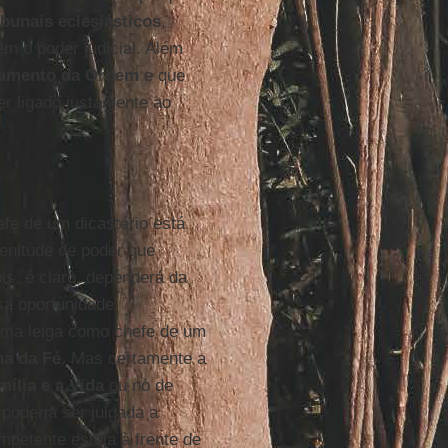
ibunais eclesiásticos
,
m o poder judicial. Além
amento da Ordem
e que
 ligado justamente ao
efe de um dicastério está
lenitude de poder que
is, é claro, dependerá da
sa oportunidade.
uma leiga como chefe de um
na da Fé
. Mas certamente a
mília e a Vida
ou no de
poderia ser julgada a
petente esteja à frente de