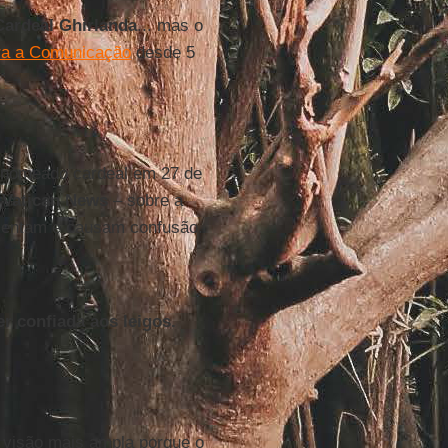
Cardeal Ghirlanda
... mas o
ara a Comunicação
desde 5
á nomeado cardeal em 27 de
o
Vatican News
– sobre a
ientam e causam confusão.
r confiada aos leigos.
 visão mais ampla porque o