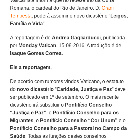
Vaticanista informa que no redesenho da Cúria
Romana, o cardeal do Rio de Janeiro, D.
Orani
Tempesta
, poderá assumir o novo dicastério “
Leigos,
Família e Vida
”.
A reportagem é de
Andrea Gagliarducci
, publicada
por
Monday Vatican
, 15-08-2016. A tradução é de
Isaque Gomes Correa.
Eis a reportagem.
De acordo com rumores vindos Vaticano, o estatuto
do
novo dicastério
“
Caridade, Justiça e Paz
” deve
ser publicado em 1º de setembro. O mais recente
dicastério irá substituir o
Pontifício Conselho
“Justiça e Paz”
, o
Pontifício Conselho para os
Migrantes
, o
Pontifício Conselho “Cor Unum”
e o
Pontifício Conselho para a Pastoral no Campo da
Saúde
. Todas as funções destes conselhos