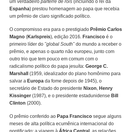
um verdadeiro
parterre de rois
(incluindo o rei da
Espanha
) prestou homenagem ao papa que recebia
um prêmio de claro significado político.
O compromisso era para o prestigiado
Prêmio Carlos
Magno
(
Karlspreis
), edição 2016.
Francisco
é o
primeiro líder do
"global South"
do mundo a receber o
prêmio, e apenas o quarto não europeu, junto com
outro trio que tem pouco em comum com o
radicalismo político do papa jesuíta:
George C.
Marshall
(1959, idealizador do plano homônimo para
salvar a
Europa
da fome depois de 1945), o
secretário de Estado do presidente
Nixon
,
Henry
Kissinger
(1987), e o presidente estadunidense
Bill
Clinton
(2000).
O prêmio conferido ao
Papa Francisco
segue alguns
meses de alta política ecumênica internacional do
pontificado: a viagem à
África Central
, as relações