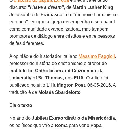
O
discurso do papa à Europa
é o equivalente do
discurso
"I have a dream"
, de
Martin Luther King
Jr.
: o sonho de
Francisco
com "um novo humanismo
europeu", em que a Igreja desempenha o seu papel
como comunidade evangelizadora, mas também
promotora de diálogo entre cristãos e entre pessoas
de fés diferentes.
A opinião é do historiador italiano
Massimo Faggioli
,
professor de história do cristianismo e diretor do
Institute for Catholicism and Citizenship
, da
University of St. Thomas
, nos
EUA
. O artigo foi
publicado no sítio
L'Huffington Post
, 06-05-2016. A
tradução é de
Moisés Sbardelotto
.
Eis o texto.
No ano do
Jubileu Extraordinário da Misericórdia
,
os políticos que vão a
Roma
para ver o
Papa