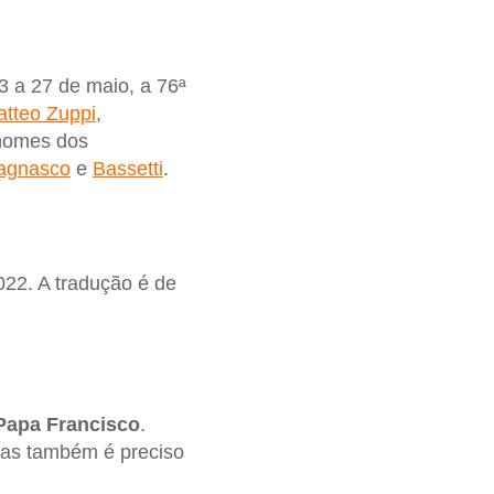
23 a 27 de maio, a 76ª
tteo Zuppi
,
 nomes dos
agnasco
e
Bassetti
.
022. A tradução é de
Papa Francisco
.
 mas também é preciso