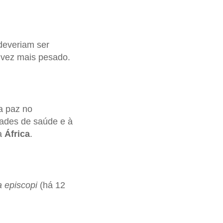
deveriam ser
 vez mais pesado.
a paz no
ldades de saúde e à
da
África
.
a episcopi
(há 12