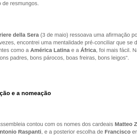
o de resmungos.
riere della Sera
(3 de maio) ressoava uma afirmação pon
 vezes, encontrei uma mentalidade pré-conciliar que se 
entes como a
América Latina
e a
África
, foi mais fácil. 
bons padres, bons párocos, boas freiras, bons leigos”.
ição e a nomeação
 assembleia contou com os nomes dos cardeais
Matteo 
ntonio Raspanti
, e a posterior escolha de
Francisco
em