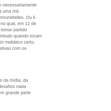
ão necessariamente
há uma má
 comunidades. Ou é
 no qual, em 12 de
tomar partido
bretudo quando tocam
o midiático certo,
ativas com os
io da mídia, da
esafios nada
em grande parte