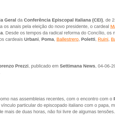
a Geral
da
Conferência Episcopal Italiana (CEI)
, de 
ra os anais pela eleição do novo presidente, o cardeal
Ma
ha
. Desde os tempos da radical reforma do Concílio, os
dos cardeais
Urbani
,
Poma
,
Ballestrero
,
Poletti
,
Ruini
,
B
orenzo Prezzi
, publicado em
Settimana News
, 04-06-2
.
omo nas assembleias recentes, com o encontro com o
 vínculo particular do episcopado italiano com o papa,
de mais de duas horas, não foi livre de algumas tensões.