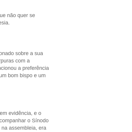
que não quer se
sia.
ionado sobre a sua
úrpuras com a
ionou a preferência
o um bom bispo e um
em evidência, e o
 acompanhar o Sínodo
, na assembleia, era