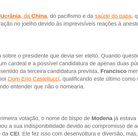
a
Ucrânia
, da
China
, do pacifismo e da
saúde do papa
, 
ção no joelho devido às imprevisíveis reações à aneste
 sobre o presidente que devia ser eleito. Quando quest
 um cardeal e a possível candidatura de apenas duas p
sentido da terceira candidatura prevista,
Francisco
menc
por
Dom Erio Castellucci
, qualificando este último com
ndo entender que não o nomearia.
primeira votação, o nome do bispo de
Modena
já estava 
rmou a sua indisponibilidade devido ao compromisso de
e da
CEI
. Ele fez isso com desenvoltura e diversão, mas