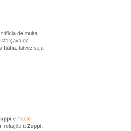
tifícia de muita
disfarçava de
Na
Itália
, talvez seja
Zuppi
e
Paolo
 relação a
Zuppi
.