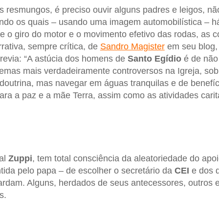
s resmungos, é preciso ouvir alguns padres e leigos, n
ndo os quais – usando uma imagem automobilística – 
e o giro do motor e o movimento efetivo das rodas, as
rrativa, sempre crítica, de
Sandro Magister
em seu blog,
revia: “A astúcia dos homens de
Santo Egídio
é de não 
temas mais verdadeiramente controversos na Igreja, so
outrina, mas navegar em águas tranquilas e de benefíci
ra a paz e a mãe Terra, assim como as atividades carit
al
Zuppi
, tem total consciência da aleatoriedade do apo
tida pelo papa – de escolher o secretário da
CEI
e dos d
rdam. Alguns, herdados de seus antecessores, outros 
s.