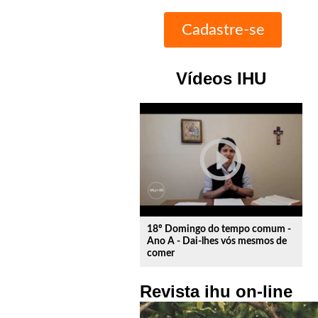
Vídeos IHU
play_circle_outline
18º Domingo do tempo comum -
Ano A - Dai-lhes vós mesmos de
comer
Revista ihu on-line