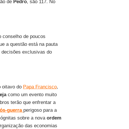
são de
Pedro
, são 117. No
 o conselho de poucos
ue a questão está na pauta
m decisões exclusivas do
o oitavo do
Papa Francisco
,
eja
como um evento muito
ros terão que enfrentar a
ós-guerra
perigoso para a
cógnitas sobre a nova
ordem
eorganização das economias