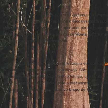
A criação de novos cardeais não será apenas uma respost
para manter o mais íntegro possível o mecanismo da s
sólida preparação, clarividente e oportuna, para o mome
católica
decidirá sobre o novo bispo de
Roma
em um mund
que se espera que seja para melhor.
Todas essas considerações não têm nada a ver com as
co
ou com as polêmicas sobre o pontificado. São análises, p
sempre presentes no ministério do pontífice, que també
dever de garantir meticulosamente o mecanismo que asse
regras que permitem a sucessão do
bispo de Roma
.