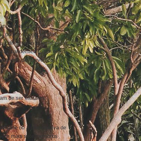
ano entre o primeiro
is, porém, chegaram dois
ual dinamismo eclesial entre
uação pandêmica e, por outro,
 uma vez, descrevemos
ram de ser eleitores.
lidade ou a prerrogativa de
á em mais sete membros