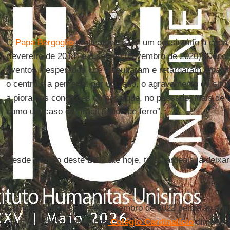
O
Papa Bergoglio
praticamente fez um consistório a cada 
(fevereiro de 2014) e o sétimo (novembro de 2020). Depo
eventos inesperados que dificultaram e retardaram o habit
o centro e a periferia: por um lado, o agravamento da sit
a piora das condições do papa que, no passado, mais de
como um caso de “frágil saúde de ferro”.
Desde o início deste 2022 até hoje, três cardeais já deixa
Com os cardeais que até dezembro de 2022 perderão a qua
eleitor, o corpo eleitoral do
Colégio Cardinalício
diminuir