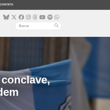
CONTATO
search
 conclave,
rdem