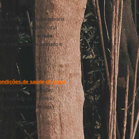
a à substituição necessária
ucessão, mas também uma
nto em que a
hierarquia
o radicalmente mudado e
ndições de saúde do papa
erspectivas e previsões
m é chamado ao supremo
gura a integridade das