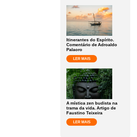
Itinerantes do Espírito.
Comentário de Adroaldo
Palaoro
LER MAIS
A mística zen budista na
trama da vida. Artigo de
Faustino Teixeira
LER MAIS