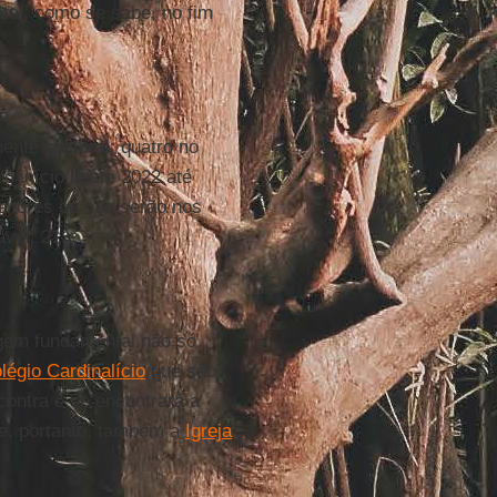
otal, como se sabe, no fim
nte eleitoral: quatro no
do início deste 2022 até
itores ou não serão nos
vel: 21.
agem fundamental não só
légio Cardinalício
que são
contra e se encontrará a
 e, portanto, também a
Igreja