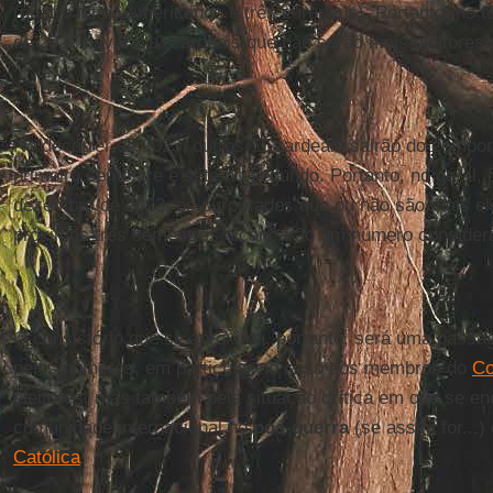
(quatro latino-americanos e três europeus). Portanto, no t
de 2022 haverá 10 cardeais que não serão mais eleitores.
No decorrer de 2023, outros 11 cardeais sairão do compone
primeiro semestre e sete no segundo. Portanto, no geral, 
dezembro de 2023, os purpurados que ou não são mais ele
próximos três semestres alcançarão um número considerá
O consistório que se aproxima, portanto, será uma pass
pelos números, em particular no caso dos membros do
Co
eleitores, mas também pela situação crítica em que se en
comunidade internacional no
pós-guerra
(se assim for...)
Católica
.