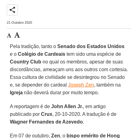
share
21 Outubro 2020
Pela tradição, tanto o
Senado dos Estados Unidos
e o
Colégio de Cardeais
tem sido uma espécie de
Country Club
no qual os membros, apesar de suas
discordâncias, ameaçam uns aos outros com cortesia.
Essa cultura de civilidade se desintegrou no Senado
e, se depender do cardeal
Joseph Zen
, também na
Igreja
não deverá durar por muito tempo.
A reportagem é de
John Allen Jr.
, em artigo
publicado por
Crux
, 20-10-2020. A tradução é de
Wagner Fernandes de Azevedo
.
Em 07 de outubro,
Zen
, o
bispo emérito de Hong