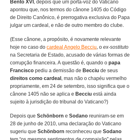
Bento XVI
, depois que um porta-voz do Vaticano
apontou que, nos termos do cânone 1405 do Código
de Direito Canônico, é prerrogativa exclusiva do Papa
julgar um cardeal, e não de outro membro do clube.
(Esse cânone, a propósito, é novamente relevante
hoje no caso do
cardeal Angelo Becciu
, o
ex-sostituto
na Secretaria de Estado, acusado de várias formas de
corrupção financeira. A questão é, quando o
papa
Francisco
pediu a demissão de
Becciu
de seus
direitos como cardeal
, mas não o chapéu vermelho
propriamente, em 24 de setembro, isso significa que o
cânone 1405 não se aplica e
Becciu
está ainda
sujeito à jurisdição do tribunal do Vaticano?)
Depois que
Schönborn
e
Sodano
reuniram-se em
28 de junho de 2010, uma declaração do Vaticano
sugeriu que
Schönborn
reconheceu que
Sodano
tem “os mesmos sentimentos de compaixão” pelas