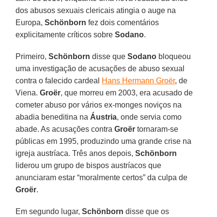
dos abusos sexuais clericais atingia o auge na
Europa,
Schönborn
fez dois comentários
explicitamente críticos sobre
Sodano
.
Primeiro,
Schönborn
disse que
Sodano
bloqueou
uma investigação de acusações de abuso sexual
contra o falecido cardeal
Hans Hermann Groër
, de
Viena.
Groër
, que morreu em 2003, era acusado de
cometer abuso por vários ex-monges noviços na
abadia beneditina na
Áustria
, onde servia como
abade. As acusações contra
Groër
tornaram-se
públicas em 1995, produzindo uma grande crise na
igreja austríaca. Três anos depois,
Schönborn
liderou um grupo de bispos austríacos que
anunciaram estar “moralmente certos” da culpa de
Groër
.
Em segundo lugar,
Schönborn
disse que os