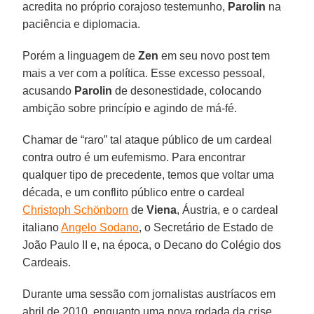
acredita no próprio corajoso testemunho,
Parolin
na
paciência e diplomacia.
Porém a linguagem de
Zen
em seu novo post tem
mais a ver com a política. Esse excesso pessoal,
acusando
Parolin
de desonestidade, colocando
ambição sobre princípio e agindo de má-fé.
Chamar de “raro” tal ataque público de um cardeal
contra outro é um eufemismo. Para encontrar
qualquer tipo de precedente, temos que voltar uma
década, e um conflito público entre o cardeal
Christoph Schönborn
de
Viena
, Áustria, e o cardeal
italiano
Angelo Sodano
, o Secretário de Estado de
João Paulo II e, na época, o Decano do Colégio dos
Cardeais.
Durante uma sessão com jornalistas austríacos em
abril de 2010, enquanto uma nova rodada da crise