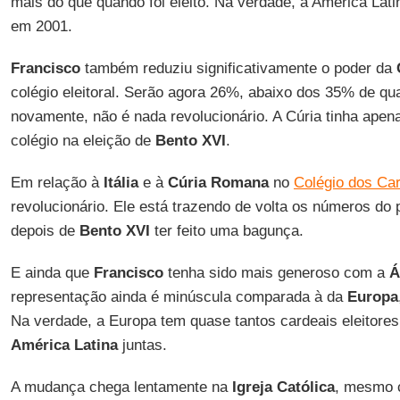
mais do que quando foi eleito. Na verdade, a América Lati
em 2001.
Francisco
também reduziu significativamente o poder da
colégio eleitoral. Serão agora 26%, abaixo dos 35% de qua
novamente, não é nada revolucionário. A Cúria tinha apen
colégio na eleição de
Bento XVI
.
Em relação à
Itália
e à
Cúria Romana
no
Colégio dos Ca
revolucionário. Ele está trazendo de volta os números do
depois de
Bento XVI
ter feito uma bagunça.
E ainda que
Francisco
tenha sido mais generoso com a
Á
representação ainda é minúscula comparada à da
Europa
Na verdade, a Europa tem quase tantos cardeais eleitore
América Latina
juntas.
A mudança chega lentamente na
Igreja Católica
, mesmo 