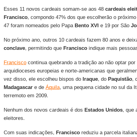
Esses 11 novos cardeais somam-se aos 48
cardeais elei
Francisco
, compondo 47% dos que escolherão o próximo 
47 foram nomeados pelo Papa
Bento XVI
e 19 por São
Jo
No próximo ano, outros 10 cardeais fazem 80 anos e dei
conclave
, permitindo que
Francisco
indique mais pessoa
Francisco
continua quebrando a tradição ao não optar por
arquidioceses europeias e norte-americanas que geralme
vez disso, ele escolheu bispos do
Iraque
, do
Paquistão
,
Madagascar
e de
Áquila
, uma pequena cidade no sul da I
terremoto em 2009.
Nenhum dos novos cardeais é dos
Estados Unidos
, que 
eleitores.
Com suas indicações,
Francisco
reduziu a parcela italian