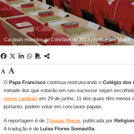
Cardeais reunidos no Conclave de 2013 | Foto: Paris Match
O
Papa Francisco
continua restruturando o
Colégio dos 
metade dos que votarão em seu sucessor sejam escolhidos
novos cardeais
em 29 de junho, 11 dos quais têm menos d
portanto, podem votar em conclaves papais.
A reportagem é de
Thomas Reese
, publicada por
Religio
A tradução é de
Luísa Flores Somavilla
.