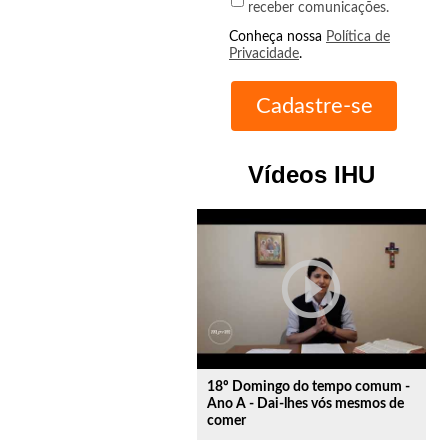
receber comunicações.
Conheça nossa
Política de
Privacidade
.
Vídeos IHU
play_circle_outline
18º Domingo do tempo comum -
Ano A - Dai-lhes vós mesmos de
comer