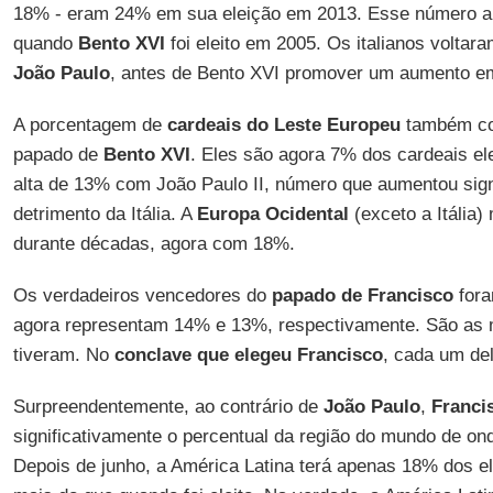
18% - eram 24% em sua eleição em 2013. Esse número ai
quando
Bento XVI
foi eleito em 2005. Os italianos voltara
João Paulo
, antes de Bento XVI promover um aumento e
A porcentagem de
cardeais do Leste Europeu
também con
papado de
Bento XVI
. Eles são agora 7% dos cardeais el
alta de 13% com João Paulo II, número que aumentou sig
detrimento da Itália. A
Europa Ocidental
(exceto a Itália)
durante décadas, agora com 18%.
Os verdadeiros vencedores do
papado de Francisco
for
agora representam 14% e 13%, respectivamente. São as 
tiveram. No
conclave que elegeu Francisco
, cada um del
Surpreendentemente, ao contrário de
João Paulo
,
Franci
significativamente o percentual da região do mundo de o
Depois de junho, a América Latina terá apenas 18% dos e