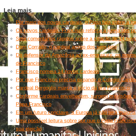
Leia mais
Por meio dos novos cardeais, o Papa fala sobre a Ig
Os novos cardeais. Francisco reforça a igreja dos p
Sete comentários rápidos sobre a criação de 14 nov
Dom Corrado, o cardeal amigo dos sem-teto
Do defensor da Amazônia ao ex-engraxate, os novos 
de Francisco
Francisco nomeia 14 novos cardeais
Por que Francisco precisa expandir o Colégio Cardin
Cardeal Bergoglio marca o início da era Francisco
Conforme cardeais envelhecem, surgem previsões so
Papa Francisco
Em um futuro conclave, a Europa já não terá maioria
Uma possível leitura sobre por que o Papa Francisco
sua eleição