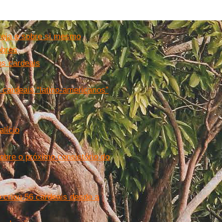
reja e sobre si mesmo
obres
os cardeais
cardeais “latino-americanos”
alício
bre o próximo consistório do
 criou 56 cardeais desde a