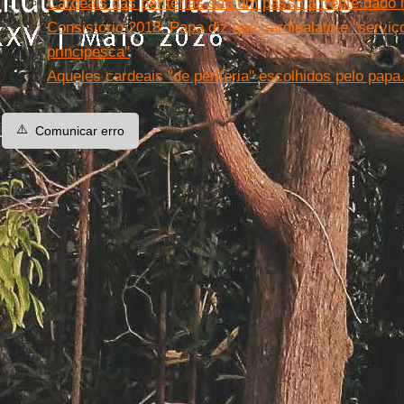
Cardeais das periferias são um passo à frente dado 
Consistório 2018: Papa diz que cardinalato é "servi
principesca"
Aqueles cardeais "de periferia" escolhidos pelo papa
⚠️
Comunicar erro