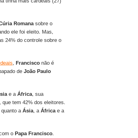
na tinha mais cardeais (27)
Cúria Romana
sobre o
ndo ele foi eleito. Mas,
as 24% do controle sobre o
rdeais
,
Francisco
não é
 papado de
João Paulo
sia
e a
África
, sua
, que tem 42% dos eleitores.
s quanto a
Ásia
, a
África
e a
com o
Papa Francisco
.