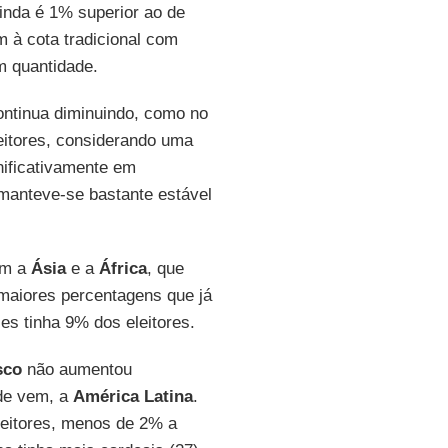
nda é 1% superior ao de
m à cota tradicional com
m quantidade.
tinua diminuindo, como no
eitores, considerando uma
nificativamente em
 manteve-se bastante estável
am a
Ásia
e a
África
, que
maiores percentagens que já
es tinha 9% dos eleitores.
sco
não aumentou
nde vem, a
América Latina
.
leitores, menos de 2% a