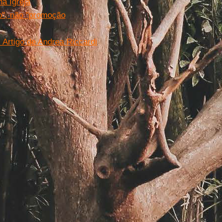
na Igreja
ço", não "promoção
. Artigo de Andrea Riccardi