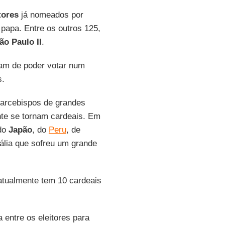
tores
já nomeados por
papa. Entre os outros 125,
ão Paulo II
.
xam de poder votar num
s.
 arcebispos de grandes
nte se tornam cardeais. Em
 do
Japão
, do
Peru
, de
tália que sofreu um grande
atualmente tem 10 cardeais
a entre os eleitores para