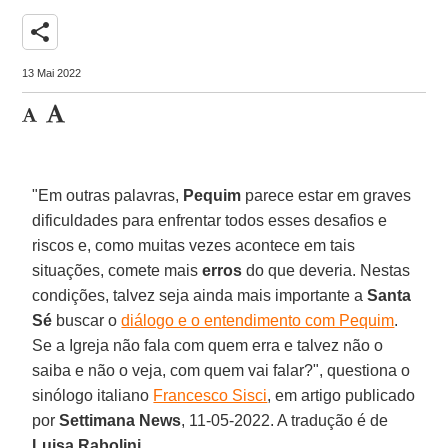
share
13 Mai 2022
"Em outras palavras,
Pequim
parece estar em graves
dificuldades para enfrentar todos esses desafios e
riscos e, como muitas vezes acontece em tais
situações, comete mais
erros
do que deveria. Nestas
condições, talvez seja ainda mais importante a
Santa
Sé
buscar o
diálogo e o entendimento com Pequim
.
Se a Igreja não fala com quem erra e talvez não o
saiba e não o veja, com quem vai falar?", questiona o
sinólogo italiano
Francesco Sisci
, em artigo publicado
por
Settimana News
, 11-05-2022. A tradução é de
Luisa Rabolini
.