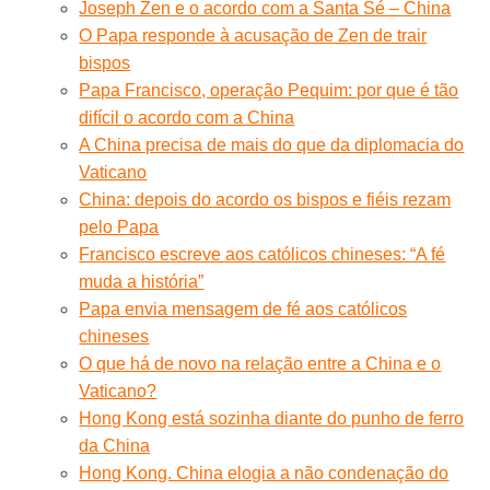
Joseph Zen e o acordo com a Santa Sé – China
O Papa responde à acusação de Zen de trair
bispos
Papa Francisco, operação Pequim: por que é tão
difícil o acordo com a China
A China precisa de mais do que da diplomacia do
Vaticano
China: depois do acordo os bispos e fiéis rezam
pelo Papa
Francisco escreve aos católicos chineses: “A fé
muda a história”
Papa envia mensagem de fé aos católicos
chineses
O que há de novo na relação entre a China e o
Vaticano?
Hong Kong está sozinha diante do punho de ferro
da China
Hong Kong. China elogia a não condenação do