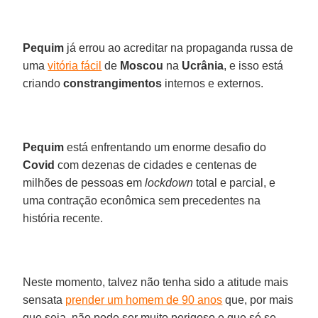
Pequim
já errou ao acreditar na propaganda russa de
uma
vitória fácil
de
Moscou
na
Ucrânia
, e isso está
criando
constrangimentos
internos e externos.
Pequim
está enfrentando um enorme desafio do
Covid
com dezenas de cidades e centenas de
milhões de pessoas em
lockdown
total e parcial, e
uma contração econômica sem precedentes na
história recente.
Neste momento, talvez não tenha sido a atitude mais
sensata
prender um homem de 90 anos
que, por mais
que seja, não pode ser muito perigoso e que só se