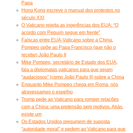
Papa
Hong Kong escreve o manual dos protestos no
século XXI
O Vaticano rejeita as ingerências dos EUA: “O
acordo com Pequim segue em frente”
Faíscas entre EUA-Vaticano sobre a China.
Pompeo opõe ao Papa Francisco (que não o
recebe) João Paulo II
Mike Pompeo, secretário de Estado dos EUA,
fala a diplomatas vaticanos para que sejam
“audaciosos” (como João Paulo II) sobre a China
Enquanto Mike Pompeo chega em Roma, nós
atravessamos o espelho
Trump pede ao Vaticano para romper relações
com a China: uma pretensão sem motivos. Aliás,
existe um
Os Estados Unidos presumem de suposta
“autoridade moral” e pedem ao Vaticano para que