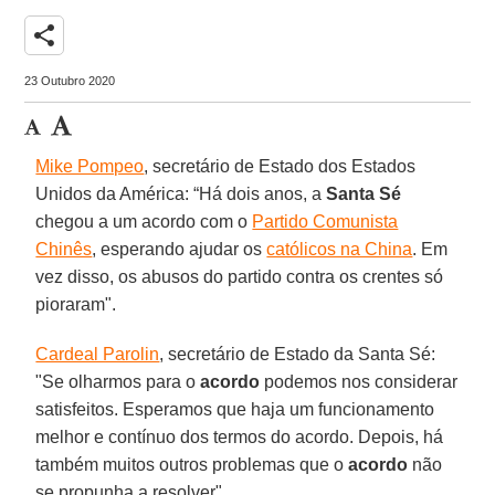
share
23 Outubro 2020
Mike Pompeo
, secretário de Estado dos Estados
Unidos da América: “Há dois anos, a
Santa
Sé
chegou a um acordo com o
Partido Comunista
Chinês
, esperando ajudar os
católicos na China
. Em
vez disso, os abusos do partido contra os crentes só
pioraram".
Cardeal Parolin
, secretário de Estado da Santa Sé:
"Se olharmos para o
acordo
podemos nos considerar
satisfeitos. Esperamos que haja um funcionamento
melhor e contínuo dos termos do acordo. Depois, há
também muitos outros problemas que o
acordo
não
se propunha a resolver".