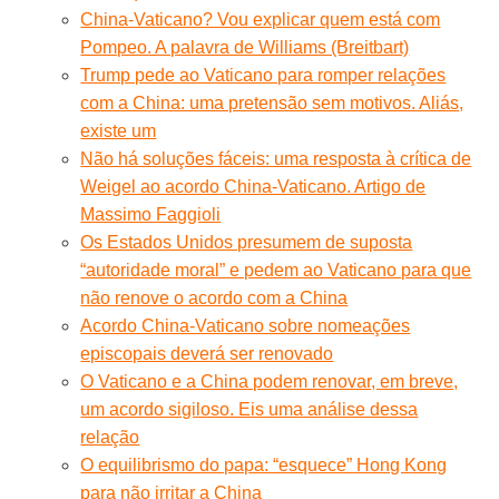
China-Vaticano? Vou explicar quem está com
Pompeo. A palavra de Williams (Breitbart)
Trump pede ao Vaticano para romper relações
com a China: uma pretensão sem motivos. Aliás,
existe um
Não há soluções fáceis: uma resposta à crítica de
Weigel ao acordo China-Vaticano. Artigo de
Massimo Faggioli
Os Estados Unidos presumem de suposta
“autoridade moral” e pedem ao Vaticano para que
não renove o acordo com a China
Acordo China-Vaticano sobre nomeações
episcopais deverá ser renovado
O Vaticano e a China podem renovar, em breve,
um acordo sigiloso. Eis uma análise dessa
relação
O equilibrismo do papa: “esquece” Hong Kong
para não irritar a China