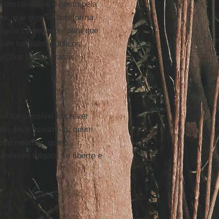
consciência e o gosto pela
os, que gere uma reforma
 havia começado - para que
jam tornados públicos,
tuições supraestatais
 se for possível escrever
nho deve assumi-lo, quem
eve retornar, quem
enhores iníquos se liberte e