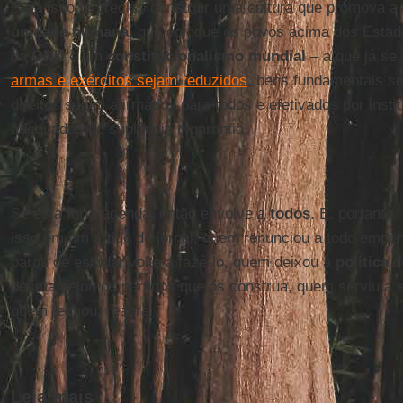
Para isso, é preciso construir uma cultura que promova a 
unidade humana
, que coloque os povos acima dos Estad
da
ONU
e um
constitucionalismo mundial
– a que já se
armas e exércitos sejam reduzidos
, bens fundamentais se
direitos sejam afirmados para todos e efetivados por insti
adequadas de suplência e garantia.
Se esta for a agenda, então envolve a
todos
. E, portanto,
isso em um artigo de jornal, quem renunciou a todo empe
parou de estudar volte a fazê-lo, quem deixou a
política
d
desmantelou os partidos que os construa, quem serviu a s
quem fechou, reabra.
Leia mais