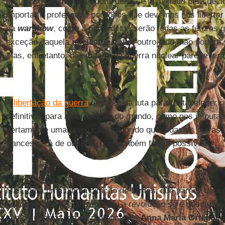
orgulhoso
Ocidente
se considerasse inabilitado para deci
importa) é professado por todos que devemos nos libertar
da
warshow
, como a partir desta serão todas as futuras
exceção daquela
nuclear
que, por outro lado, não poderá 
Mas, entretanto, hoje o tabu da guerra nuclear parece ter 
A
libertação da guerra
, em vez da luta para "estabelecer 
definitivo" para a dominação do mundo, como nos imput
certamente uma revolução, maior do que todas as outras
francesa e à de outubro, que também foram possíveis.
Mas, para uma última citação de
Limes
, que parece derru
de todo o dossiê, diremos que a revolução só é possível s
como sugere a "prosa profética" de
Anna Maria Ortese
, 