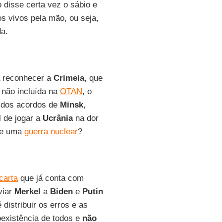
 disse certa vez o sábio e
s vivos pela mão, ou seja,
da.
a reconhecer a
Crimeia
, que
 não incluída na
OTAN
, o
a dos acordos de
Minsk
,
l de jogar a
Ucrânia
na dor
 de uma
guerra nuclear
?
carta
que já conta com
viar
Merkel
a
Biden
e
Putin
distribuir os erros e as
existência de todos e
não