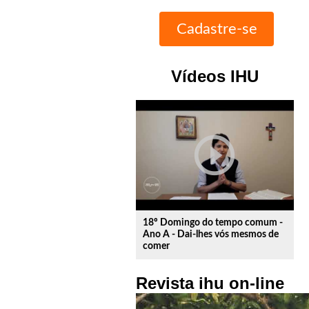
Vídeos IHU
play_circle_outline
18º Domingo do tempo comum -
Ano A - Dai-lhes vós mesmos de
comer
Revista ihu on-line