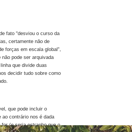
de fato "desviou o curso da
das, certamente não de
de forças em escala global”,
e não pode ser arquivada
linha que divide duas
mos decidir tudo sobre como
udo.
l, que pode incluir o
e ao contrário nos é dada
for (e seria estranho que o