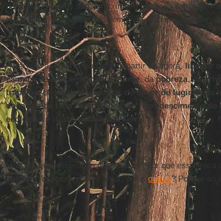
outros". Os outros são, em primeiro lugar, os outros pov
terra”, aqueles interessados em viver, não em digladiar-se
A decisão a tomar é, portanto, a partir de agora,
libertar 
campos de concentração
, da
fome
, da
pobreza
, da
priv
trabalho
, da
perda da política
, do
dever de fugir e das
doença e da falta de cuidados
, do
recrudescimento do 
ecológica
e da
devastação da Terra
.
Mas por que a liberação dos "outros", por que essa troca
cuidado
, impossível sem amor, pelos
outros
? Porque só 