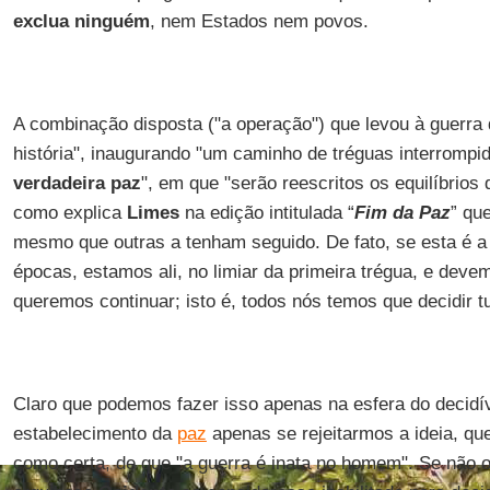
exclua ninguém
, nem Estados nem povos.
A combinação disposta ("a operação") que levou à guerra 
história", inaugurando "um caminho de tréguas interrompi
verdadeira paz
", em que "serão reescritos os equilíbrios 
como explica
Limes
na edição intitulada “
Fim da Paz
” qu
mesmo que outras a tenham seguido. De fato, se esta é a 
épocas, estamos ali, no limiar da primeira trégua, e deve
queremos continuar; isto é, todos nós temos que decidir t
Claro que podemos fazer isso apenas na esfera do decidíve
estabelecimento da
paz
apenas se rejeitarmos a ideia, qu
como certa, de que "a guerra é inata no homem". Se não o 