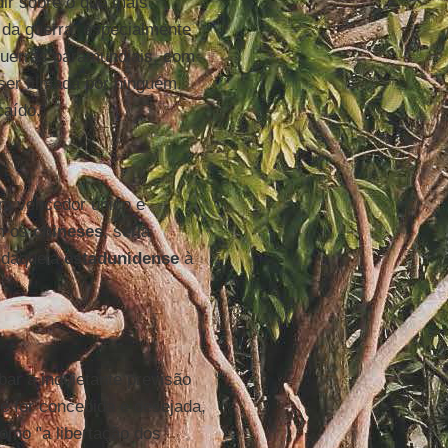
dir sobre o que mais
 da guerra, especialmente
 guerras paramundiais, com
ser filmada por ninguém.
caído.
um vencedor único e
am os
chineses
, seria
, daquela
estadunidense
à
bar a inquietante previsão
e for concebida e desejada,
como "a libertação dos