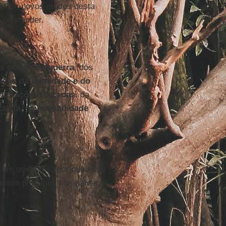
os, “os povos mudos desta
 pelo poder.
os outros da guerra
, dos
ação da dignidade e do
 migrações forçadas
, da
clima
, da
instabilidade
 com os outros, por que esse
assim podemos nos salvar.