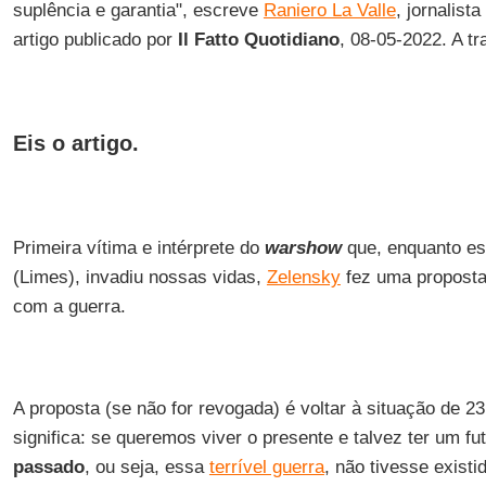
suplência e garantia", escreve
Raniero La Valle
, jornalist
artigo publicado por
Il Fatto Quotidiano
, 08-05-2022. A t
Eis o artigo.
Primeira vítima e intérprete do
warshow
que, enquanto e
(Limes), invadiu nossas vidas,
Zelensky
fez uma proposta
com a guerra.
A proposta (se não for revogada) é voltar à situação de 23
significa: se queremos viver o presente e talvez ter um f
passado
, ou seja, essa
terrível guerra
, não tivesse exist