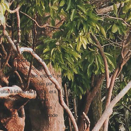
e
, mas não foi assim.
mo armado
, afirmando que a
minação sobre o mundo, que
esmo igualar o poderio
sociedade para todas as
ade
,
democracia
e
livre
o podiam ser aceitos
ava aos "estados vilões", os
era o
Iraque
, que não por
olta à idade da pedra; era
ta, como para um
novo
sive por meio de guerras
mano, em quem não se pode