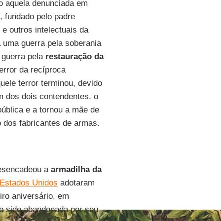
omo aquela denunciada em
", fundado pelo padre
e outros intelectuais da
a uma guerra pela soberania
 guerra pela
restauração da
error da recíproca
uele terror terminou, devido
m dos dois contendentes, o
pública e a tornou a mãe de
 dos fabricantes de armas.
sencadeou a
armadilha da
Estados Unidos
adotaram
ro aniversário, em
se sido abandonada por seu