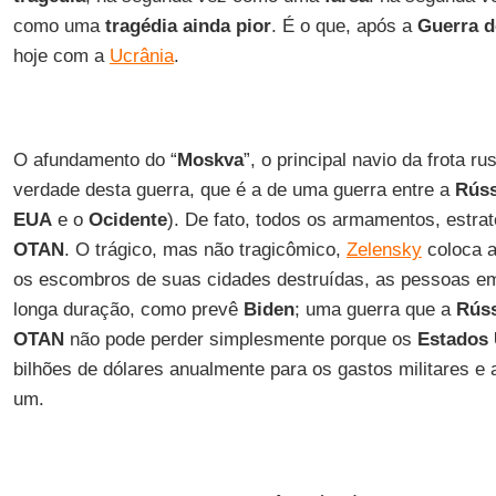
como uma
tragédia ainda pior
. É o que, após a
Guerra d
hoje com a
Ucrânia
.
O afundamento do “
Moskva
”, o principal navio da frota r
verdade desta guerra, que é a de uma guerra entre a
Rúss
EUA
e o
Ocidente
). De fato, todos os armamentos, estra
OTAN
. O trágico, mas não tragicômico,
Zelensky
coloca a
os escombros de suas cidades destruídas, as pessoas em
longa duração, como prevê
Biden
; uma guerra que a
Rúss
OTAN
não pode perder simplesmente porque os
Estados
bilhões de dólares anualmente para os gastos militares e
um.