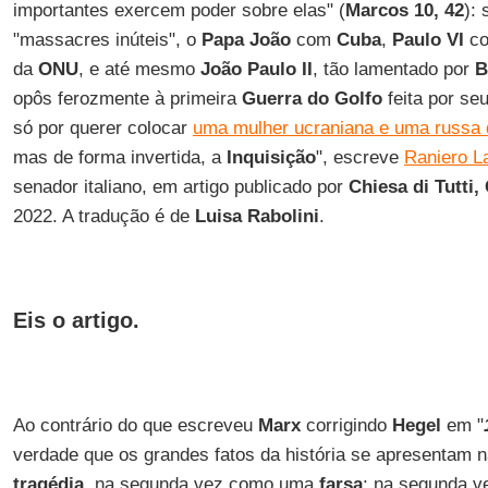
importantes exercem poder sobre elas" (
Marcos 10, 42
):
"massacres inúteis", o
Papa João
com
Cuba
,
Paulo VI
co
da
ONU
, e até mesmo
João Paulo II
, tão lamentado por
B
opôs ferozmente à primeira
Guerra do Golfo
feita por se
só por querer colocar
uma mulher ucraniana e uma russa 
mas de forma invertida, a
Inquisição
", escreve
Raniero La
senador italiano, em artigo publicado por
Chiesa di Tutti,
2022. A tradução é de
Luisa Rabolini
.
Eis o artigo.
Ao contrário do que escreveu
Marx
corrigindo
Hegel
em "
verdade que os grandes fatos da história se apresentam 
tragédia
, na segunda vez como uma
farsa
: na segunda v