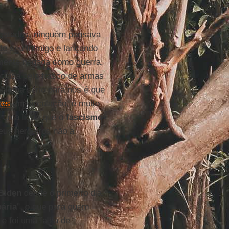
estados, ninguém pensava
de seu Inimigo e lançando
ilmente negada como guerra,
ciada pelo frasco de armas
oblema sério para nós é que
res
em circulação, é muito
á uma lição que o
fascismo
eus herdeiros não a
Biden
desde o primeiro dia,
pária
”, o que para quem
 e foi uma falha de