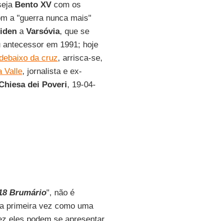
 seja
Bento XV
com os
m a "guerra nunca mais"
iden
a
Varsóvia
, que se
u antecessor em 1991; hoje
debaixo da cruz
, arrisca-se,
 Valle
, jornalista e ex-
 Chiesa dei Poveri
, 19-04-
18 Brumário
", não é
na primeira vez como uma
ez eles podem se apresentar