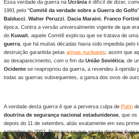
Essa verdade da guerra na
Ucrânia
é difícil de dizer, c
1991 pelo "
Comitê da verdade sobre a Guerra do Golfo
Balducci
,
Walter Peruzzi
,
Dacia Maraini
,
Franco Fortini
época. Contra a versão universalmente vigente de que er
do
Kuwait
, aquele Comitê explicou que se tratava de uma
guerra
, que há muitas décadas havia sido impedida pelo t
destruição garantida pelas
armas nucleares
; assim que aq
ao desaparecimento, com o fim da
União Soviética
, de u
Ocidente
se reapropriou da guerra, a revendeu à opinião 
todas as guerras subsequentes, a gansa dos ovos de ouro
A verdade desta guerra é que a perversa culpa de
Putin
de
doutrina de segurança nacional estadunidense
, que os
depois do 11 de setembro, aliás exatamente em seu primei
setembro de 2002. Pensava-se que aquela doutrina tives