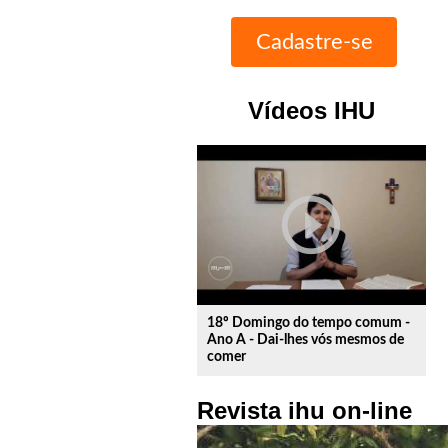
Vídeos IHU
play_circle_outline
18º Domingo do tempo comum -
Ano A - Dai-lhes vós mesmos de
comer
Revista ihu on-line