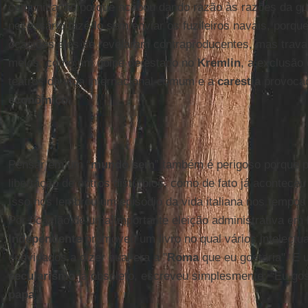
comunicação porque acabou dando razão às razões da g
necessário fazê-lo sem enviar os fuzileiros navais, porqu
ocasiões eles se revelaram contraproducentes, mas trava
meios, como um golpe de estado no
Kremlin
, a exclusão
teatros da vida internacional comum e a
carestia
provocad
econômico
.
Pensar em um “
mundo sem
” também é perigoso porque p
libertação de outros distúrbios, como de fato já acontece
Isso nos lembrou um episódio da vida italiana nos tempo
Por ocasião de uma importante eleição administrativa em
Independente
promoveu um livro no qual vários intelectua
convidados a dizer qual era a "
Roma
que eu gostaria". E 
secularismo
já obsoleto, escreveu simplesmente: “Eu go
papa
”.