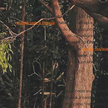
Mas se um mundo perfeito podia ser pensado sem esses 
em um
mundo sem a Rússia
.
Putin
, assumindo a cultura 
sua "operação militar especial", não por acaso, mas inut
reativou inesperadamente essa opção, semelhante à propi
letais em 2003 ostentada por
Colin Powell
na
ONU
. O pr
um mundo sem a
Rússia
, com todas essas
armas nuclea
mais perigoso do que um mundo sem o
Iraque
; mas se h
realmente deixou, é que se deve viver perigosamente, e s
recusaram.
Tal é, portanto, a verdade desta guerra, como esclareceu
dizendo que era preciso reduzir a
Rússia
à condição de “
conhece a
Índia
significa “intocável” e como “inexistente”;