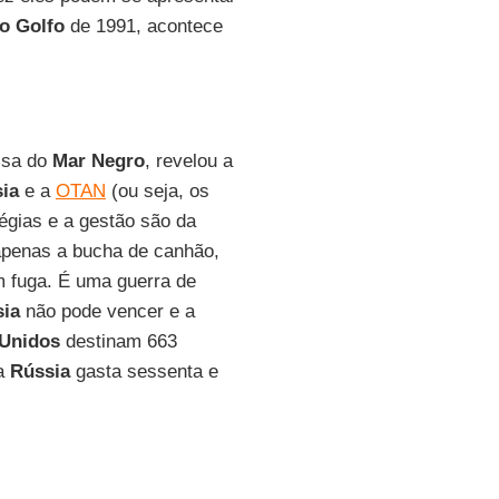
o Golfo
de 1991, acontece
ussa do
Mar Negro
, revelou a
ia
e a
OTAN
(ou seja, os
tégias e a gestão são da
penas a bucha de canhão,
 fuga. É uma guerra de
ia
não pode vencer e a
 Unidos
destinam 663
 a
Rússia
gasta sessenta e