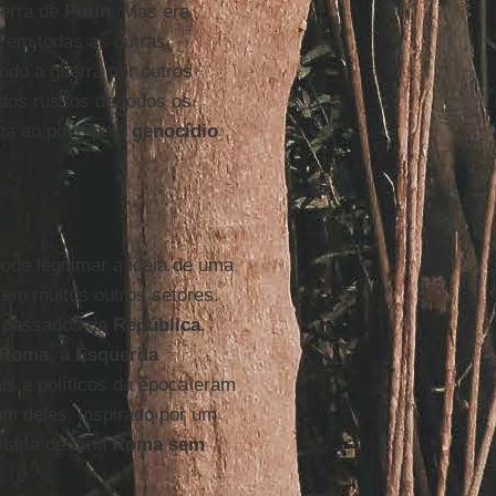
uerra de
Putin
. Mas era
e em todas as outras
ndo a guerra por outros
 dos russos de todos os
a ao povo pelo
genocídio
ode legitimar a ideia de uma
u em muitos outros setores.
s passados da
República
.
Roma
, a
Esquerda
is e políticos da época eram
um deles, inspirado por um
staria de uma
Roma sem