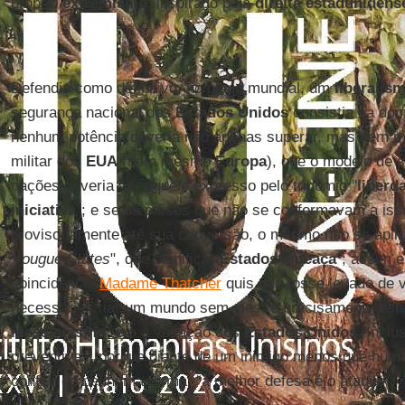
próprio
extremismo
, inspirado pela
direita estadunidens
Defendia como definitivo, no plano mundial, um
liberalis
segurança nacional dos
Estados Unidos
consistia na do
nenhum potência deveria não apenas superar, mas nem m
militar dos
EUA
(nem mesmo
Europa
), que o modelo de 
nações deveria ser aquele expresso pelo trinômio "
liberd
iniciativa
"; e se os países que não se conformavam a iss
provisoriamente até sua conversão, o mesmo não se aplic
"
rougue States
", que significa “
Estados ameaça
”; assim 
coincidência
Madame Thatcher
quis que fosse levado de v
necessário criar um mundo sem eles, e precisamente es
messianismo
, era a vocação dos
Estados Unidos
. Inclu
preventivas, porque diante de um inimigo menos que hu
confiar de nenhuma forma, “a melhor defesa é o ataque”.