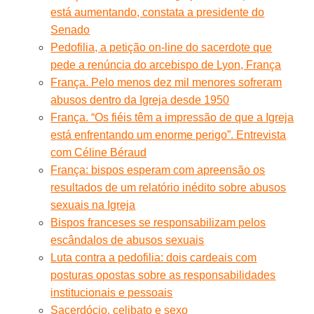
está aumentando, constata a presidente do
Senado
Pedofilia, a petição on-line do sacerdote que
pede a renúncia do arcebispo de Lyon, França
França. Pelo menos dez mil menores sofreram
abusos dentro da Igreja desde 1950
França. “Os fiéis têm a impressão de que a Igreja
está enfrentando um enorme perigo”. Entrevista
com Céline Béraud
França: bispos esperam com apreensão os
resultados de um relatório inédito sobre abusos
sexuais na Igreja
Bispos franceses se responsabilizam pelos
escândalos de abusos sexuais
Luta contra a pedofilia: dois cardeais com
posturas opostas sobre as responsabilidades
institucionais e pessoais
Sacerdócio, celibato e sexo