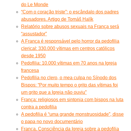
do Le Monde
“Com o coração triste”: o escândalo dos padres
abusadores. Artigo de Tomáš Halík
Relatório sobre abusos sexuais na França será
“assustador”
A França é responsável pelo horror da pedofilia
clerical: 330.000 vítimas em centros católicos
desde 1950
Pedofilia: 10.000 vítimas em 70 anos na Igreja
francesa
Pedofilia no clero, o mea culpa no Sínodo dos
Bispos: “Por muito tempo o grito das vítimas foi
um grito que a Igreja não ouviu”
França: religiosos em sintonia com bispos na luta
contra a pedofilia
A pedofilia é “uma grande monstruosidade”, disse
o papa no novo documentário
França. Consciência da Igreja sobre a pedofilia