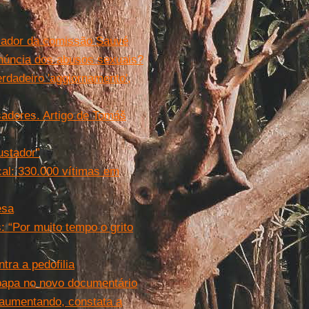
alador da comissão Sauvé
enúncia dos abusos sexuais?
rdadeiro 'aggiornamento',
sadores. Artigo de Tomáš
ustador”
ical: 330.000 vítimas em
esa
: “Por muito tempo o grito
tra a pedofilia
 papa no novo documentário
á aumentando, constata a