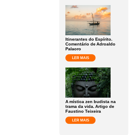
Itinerantes do Espírito.
Comentário de Adroaldo
Palaoro
LER MAIS
A mística zen budista na
trama da vida. Artigo de
Faustino Teixeira
LER MAIS