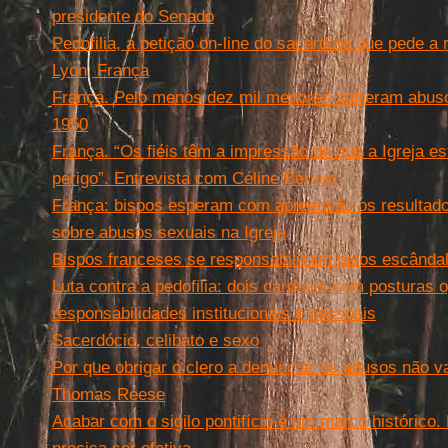
presidente do Senado
Pedofilia, a petição on-line do sacerdote que pede a
Lyon, França
França. Pelo menos dez mil menores sofreram abuso
1950
França. “Os fiéis têm a impressão de que a Igreja 
perigo”. Entrevista com Céline Béraud
França: bispos esperam com apreensão os resultados
sobre abusos sexuais na Igreja
Bispos franceses se responsabilizam pelos escânda
Luta contra a pedofilia: dois cardeais com posturas 
responsabilidades institucionais e pessoais
Sacerdócio, celibato e sexo
Por que obrigar o clero a denunciar os abusos não vai
Thomas Reese
Acabar com o sigilo pontifício é um marco histórico