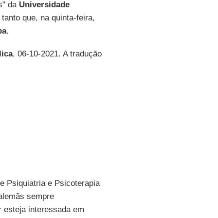
s" da
Universidade
anto que, na quinta-feira,
pa
.
ica
, 06-10-2021. A tradução
 Psiquiatria e Psicoterapia
s alemãs sempre
 esteja interessada em