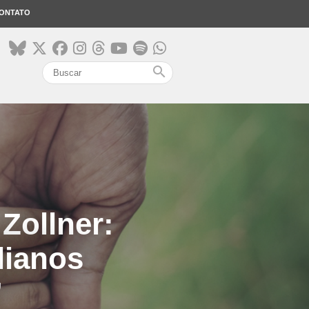
ONTATO
search
Zollner:
lianos
”