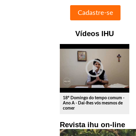
Vídeos IHU
play_circle_outline
18º Domingo do tempo comum -
Ano A - Dai-lhes vós mesmos de
comer
Revista ihu on-line