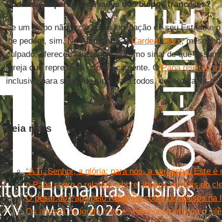
Podemos esperar demissões dos bispos franceses?
Se um bispo não fez o que a legislação de seu Estado e 
lhe pedem, sim. Na
Alemanha
, o
Cardeal Marx
, mesmo n
culpado, ofereceu sua renúncia como sinal de que assumi
Igreja que representa especificamente. O
Papa rejeitou a 
inclusive para servir de sinal para todos, deveria fazer o
Leia mais
“A Ti, Senhor, a glória; para nós, a vergonha. Este 
o Papa sobre o relatório sobre abusos sexuais do cl
O pesar do Papa pelo Relatório sobre os abusos na 
Os abusos na igreja francesa demonstram que o silên