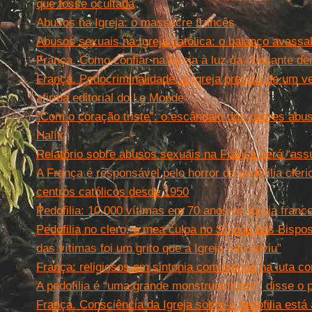
que fosse ocultada
Abusos na Igreja: o massacre francês
Abusos sexuais na Igreja católica: o balanço avass
França. Como confiar na Igreja à luz da chocante d
França. Pedocriminalidade: a Igreja precisa de um ve
afirma editorial do Le Monde
“Com o coração triste”: o escândalo dos padres abu
Halík
Relatório sobre abusos sexuais na França será “ass
A França é responsável pelo horror da pedofilia cler
centros católicos desde 1950
Pedofilia: 10.000 vítimas em 70 anos na Igreja franc
Pedofilia no clero, o mea culpa no Sínodo dos Bispos
das vítimas foi um grito que a Igreja não ouviu”
França: religiosos em sintonia com bispos na luta con
A pedofilia é “uma grande monstruosidade”, disse o
França. Consciência da Igreja sobre a pedofilia est