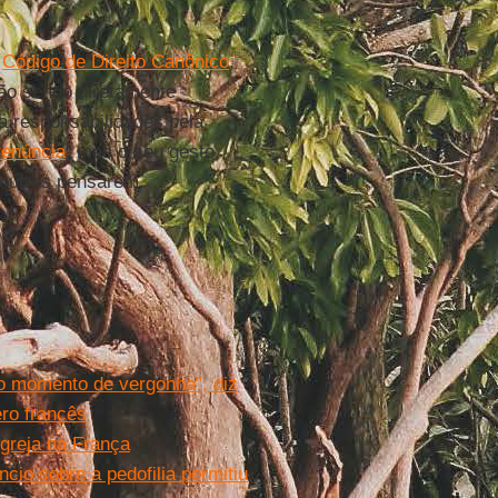
o
Código de Direito Canônico
,
ão sendo diretamente
a responsabilidades pela
renúncia
, mas o seu gesto,
s outros pensarem.
é o momento de vergonha”, diz
ero francês
Igreja na França
cio sobre a pedofilia permitiu