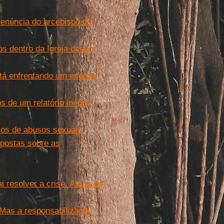
 renúncia do arcebispo de
s dentro da Igreja desde
está enfrentando um enorme
 de um relatório inédito
los de abusos sexuais
opostas sobre as
 resolver a crise. Artigo de
. Mas a responsabilização