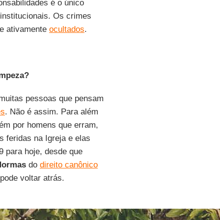
onsabilidades é o único
institucionais. Os crimes
e ativamente
ocultados
.
limpeza?
a muitas pessoas que pensam
es
. Não é assim. Para além
mbém por homens que erram,
feridas na Igreja e elas
9 para hoje, desde que
Normas
do
direito canônico
pode voltar atrás.