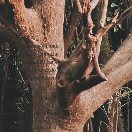
orte?
 também nós somos vítimas
capacidade de dar primazia
 compreende, mas o ficar em
eixar a mente e o coração
s essa dimensão, trazer de
 morte.
ntes por causa do Covid?
ós. A
força do amor
dura