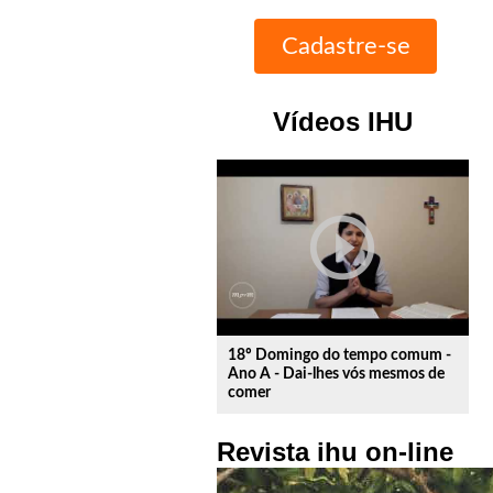
Vídeos IHU
play_circle_outline
18º Domingo do tempo comum -
Ano A - Dai-lhes vós mesmos de
comer
Revista ihu on-line