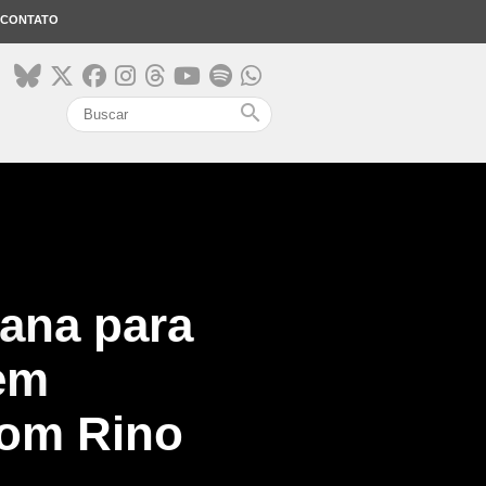
CONTATO
search
iana para
em
com Rino