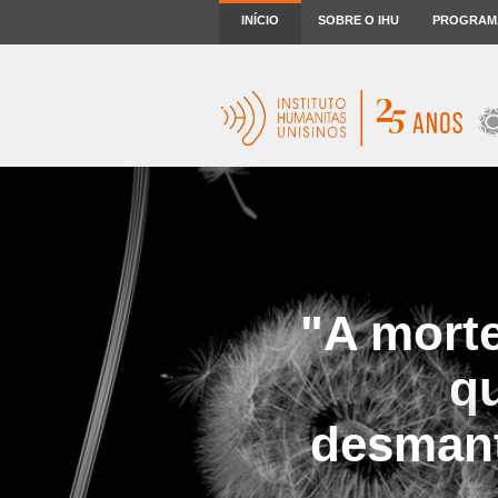
INÍCIO
SOBRE O IHU
PROGRAM
"A morte
q
desmant