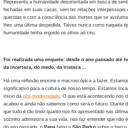
Representa a humanidade desorientada em busca de sent
fechadas em suas casas, sem ter relações interpessoais
queridas e com a consciência das mortes que se avolum
lhes uma última despedida. Talvez nunca como naquela 
humanidade tenha erguido os olhos ao céu.
Foi realizada uma enquete: desde o ano passado até 
da incerteza, do medo, da tristeza ...
Há uma reflexão enorme e macroscópica a fazer. Estamo
significativo para a cultura de nosso tempo. Estamos to
início da
pós-modernidade
. O que está acontecendo nos 
acabou e ainda não sabemos como será o futuro. Diante d
que tudo é tão lindo quanto nos foi apresentado nas últ
sozinho administra a sua vida, nos faz entender que não 
do ano passado, o
Papa
falou a
São Pedro
sobre o barco