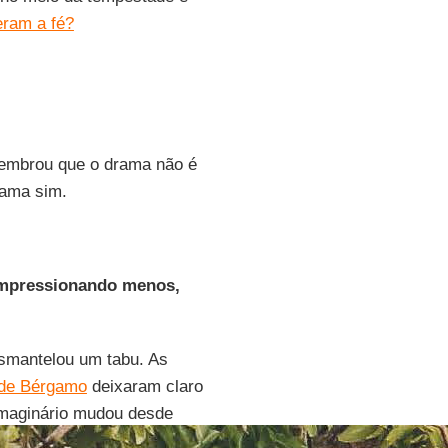
eram a fé?
lembrou que o drama não é
rama sim.
impressionando menos,
esmantelou um tabu. As
 de Bérgamo
deixaram claro
imaginário mudou desde