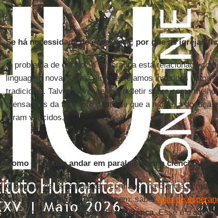
Se há necessidade de esperança, por que as igrejas fi
O problema de dar voz à esperança está relacionado com
linguagem nova. Talvez ainda estejamos inseridos numa 
tradicional. Talvez devêssemos refletir sobre como melhor
mensagens da fé, sobre o fato de que a morte, a doença 
foram vencidos.
Como a fé pode andar em paralelo com a ciência?
O homem de fé sempre tem confiança na ciência porque t
criativa, na inteligência do homem: saber
falar de esperan
mensagens e
criar sinais de esperança
. Esse é o grand