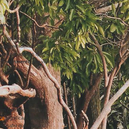
cam vazias?
 a capacidade de falar uma
linguagem demasiado
 utilizar aquelas que são as
e o
sofrimento
são vividos e
em confiança na obra
ça
significa ir além das
e desafio que marca o