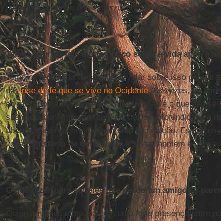
momento histórico que estamos vivendo.
Talvez a Igreja fale muito pouco sobre a vida após a m
Temos a tendência de raramente falar sobre isso porque
da
crise de fé que se vive no Ocidente
. Às vezes, há a in
ao mistério da nossa vida. O mistério não é o que não se
silêncio a contemplar a fim de entrar em profundidade e d
abertos para receber também uma iluminação. Esquecemo
volta o
mistério de um Deus
que se faz homem e vence a
O que dizer para aqueles que perderam amigos e pare
Quem amamos tanto mantém uma forte presença entre n