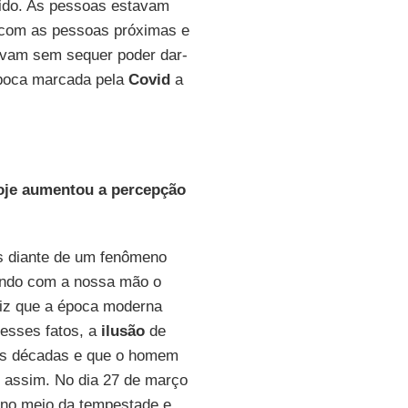
ido. As pessoas estavam
 com as pessoas próximas e
avam sem sequer poder dar-
época marcada pela
Covid
a
hoje aumentou a percepção
s diante de um fenômeno
cando com a nossa mão o
diz que a época moderna
esses fatos, a
ilusão
de
imas décadas e que o homem
é assim. No dia 27 de março
 no meio da tempestade e