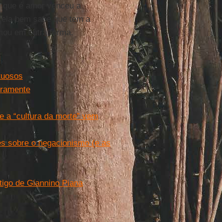
s que é amor venceu a
, ela bem sabe que tem a
mou em outra forma.
tuosos
oramente
 a “cultura da morte” vem
es sobre o negacionismo (e as
rtigo de Giannino Piana