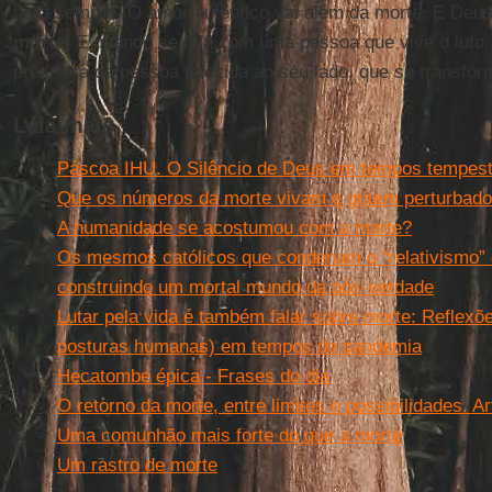
para sempre. O amor autêntico vai além da morte. E Deu
morte
. E quando se fala com uma pessoa que vive o luto
presença da pessoa falecida ao seu lado, que se transfor
Leia mais
Páscoa IHU. O Silêncio de Deus em tempos tempes
Que os números da morte vivam e gritem perturbad
A humanidade se acostumou com a morte?
Os mesmos católicos que condenam o “relativismo” e
construindo um mortal mundo da pós-verdade
Lutar pela vida é também falar sobre morte: Reflexõ
posturas humanas) em tempos de pandemia
Hecatombe épica - Frases do dia
O retorno da morte, entre limites e possibilidades. A
Uma comunhão mais forte do que a morte
Um rastro de morte