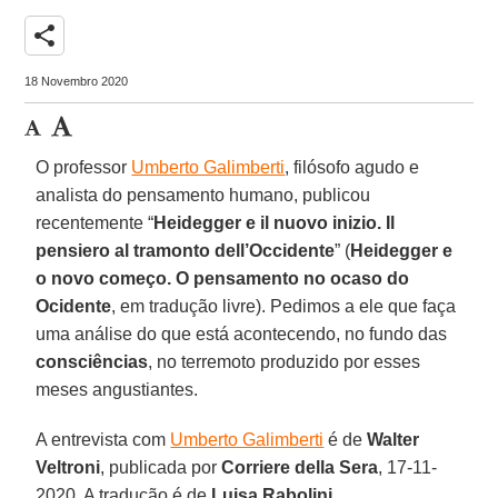
share
18 Novembro 2020
O professor
Umberto Galimberti
, filósofo agudo e
analista do pensamento humano, publicou
recentemente “
Heidegger e il nuovo inizio. Il
pensiero al tramonto dell’Occidente
” (
Heidegger e
o novo começo. O pensamento no ocaso do
Ocidente
, em tradução livre). Pedimos a ele que faça
uma análise do que está acontecendo, no fundo das
consciências
, no terremoto produzido por esses
meses angustiantes.
A entrevista com
Umberto Galimberti
é de
Walter
Veltroni
, publicada por
Corriere della Sera
, 17-11-
2020. A tradução é de
Luisa Rabolini
.