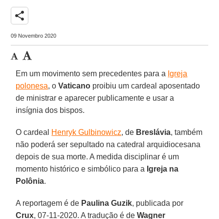
share
09 Novembro 2020
Em um movimento sem precedentes para a
Igreja
polonesa
, o
Vaticano
proibiu um cardeal aposentado
de ministrar e aparecer publicamente e usar a
insígnia dos bispos.
O cardeal
Henryk Gulbinowicz
, de
Breslávia
, também
não poderá ser sepultado na catedral arquidiocesana
depois de sua morte. A medida disciplinar é um
momento histórico e simbólico para a
Igreja na
Polônia
.
A reportagem é de
Paulina Guzik
, publicada por
Crux
, 07-11-2020. A tradução é de
Wagner