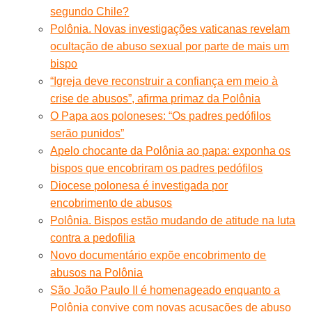
segundo Chile?
Polônia. Novas investigações vaticanas revelam
ocultação de abuso sexual por parte de mais um
bispo
“Igreja deve reconstruir a confiança em meio à
crise de abusos”, afirma primaz da Polônia
O Papa aos poloneses: “Os padres pedófilos
serão punidos”
Apelo chocante da Polônia ao papa: exponha os
bispos que encobriram os padres pedófilos
Diocese polonesa é investigada por
encobrimento de abusos
Polônia. Bispos estão mudando de atitude na luta
contra a pedofilia
Novo documentário expõe encobrimento de
abusos na Polônia
São João Paulo II é homenageado enquanto a
Polônia convive com novas acusações de abuso