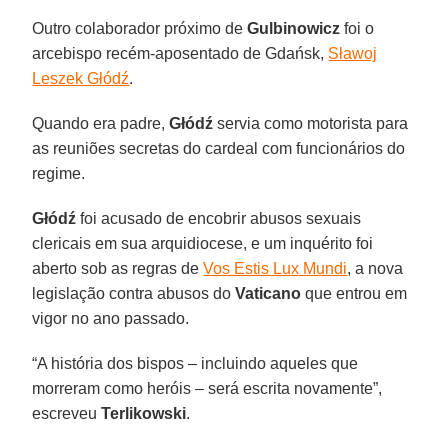
Outro colaborador próximo de
Gulbinowicz
foi o
arcebispo recém-aposentado de Gdańsk,
Sławoj
Leszek Głódź
.
Quando era padre,
Głódź
servia como motorista para
as reuniões secretas do cardeal com funcionários do
regime.
Głódź
foi acusado de encobrir abusos sexuais
clericais em sua arquidiocese, e um inquérito foi
aberto sob as regras de
Vos Estis Lux Mundi
, a nova
legislação contra abusos do
Vaticano
que entrou em
vigor no ano passado.
“A história dos bispos – incluindo aqueles que
morreram como heróis – será escrita novamente”,
escreveu
Terlikowski
.