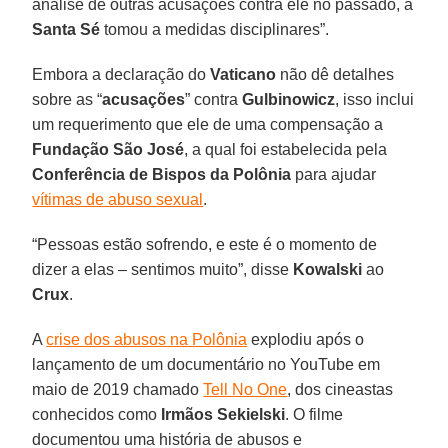
análise de outras acusações contra ele no passado, a
Santa Sé
tomou a medidas disciplinares”.
Embora a declaração do
Vaticano
não dê detalhes
sobre as “
acusações
” contra
Gulbinowicz
, isso inclui
um requerimento que ele de uma compensação a
Fundação São José
, a qual foi estabelecida pela
Conferência de Bispos da Polônia
para ajudar
vítimas de abuso sexual
.
“Pessoas estão sofrendo, e este é o momento de
dizer a elas – sentimos muito”, disse
Kowalski
ao
Crux
.
A
crise dos abusos na Polônia
explodiu após o
lançamento de um documentário no YouTube em
maio de 2019 chamado
Tell No One
, dos cineastas
conhecidos como
Irmãos Sekielski
. O filme
documentou uma história de abusos e