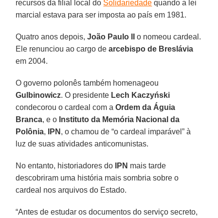
recursos da filial local do
Solidariedade
quando a lei
marcial estava para ser imposta ao país em 1981.
Quatro anos depois,
João Paulo II
o nomeou cardeal.
Ele renunciou ao cargo de
arcebispo de Breslávia
em 2004.
O governo polonês também homenageou
Gulbinowicz
. O presidente
Lech Kaczyński
condecorou o cardeal com a
Ordem da Águia
Branca
, e o
Instituto da Memória Nacional da
Polônia
,
IPN
, o chamou de “o cardeal imparável” à
luz de suas atividades anticomunistas.
No entanto, historiadores do
IPN
mais tarde
descobriram uma história mais sombria sobre o
cardeal nos arquivos do Estado.
“Antes de estudar os documentos do serviço secreto,