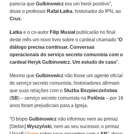
parecia que
Gulbinowicz
era um herói positivo”,
disse o professor
Rafał Łatka
, historiador do IPN, ao
Crux
.
Łatka
e o co-autor
Filip Musiał
publicarão no final
deste mês um novo livro sobre o cardeal chamado “
O
diálogo precisa continuar. Conversas
operacionais do serviço secreto comunista com o
cardeal Heryk Gulbinowicz. Um estudo de caso
”.
Mesmo que
Gulbinowicz
não fosse um agente oficial
do serviço secreto comunista, historiadores afirmam
que suas relações com o
Służba
Bezpieczeństwa
(
SB
) – serviço secreto comunista na
Polônia
– por 16
anos foram prejudiciais para a Igreja.
“O bispo
Gulbinowicz
não informou nem ao primaz
[Stefan]
Wyszyński
, nem ao seu sucessor, o primaz
[Józef]
Glemp
sobre seus encontros com o
SB
”, disse