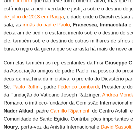
Um
encontro
que não teve tom comemorativo, mas que foi,
estímulo para pedir verdade e justiça sobre o destino do j
de julho de 2013 em Raqqa
, cidade onde o
Daesh
estava a
sala, as
irmãs do padre Paolo
,
Francesca
,
Immacolata
e
deixaram de pedir o esclarecimento sobre o destino de s
ele, também sobre o destino de outros milhares de sírios e
buraco negro da guerra que se arrasta há mais de nove a
Com elas também os representantes da Fnsi
Giuseppe Gi
da Associação amigos do padre Paolo, na pessoa do pres
deus ex machina da iniciativa, o prefeito do Dicastério p
Sé,
Paolo Ruffini
, padre
Federico Lombardi
, Presidente d
da Fundação do Vaticano Joseph Ratzinger,
Andrea Mond
Romano, o imã eco-fundador da Comissão Internacional m
Nader Akkad
, padre
Camillo Ripamonti
do Centro Astalli 
Comunidade de Santo Egídio. Contribuições importantes 
Noury
, porta-voz da Anistia Internacional e
David Sassoli