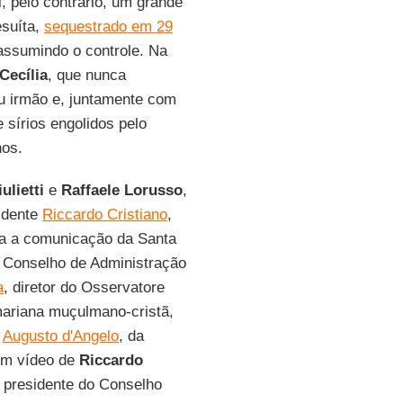
 pelo contrário, um grande
esuíta,
sequestrado em 29
ssumindo o controle. Na
Cecília
, que nunca
eu irmão e, juntamente com
 sírios engolidos pelo
nos.
ulietti
e
Raffaele Lorusso
,
idente
Riccardo Cristiano
,
ara a comunicação da Santa
o Conselho de Administração
a
, diretor do Osservatore
ariana muçulmano-cristã,
e
Augusto d'Angelo
, da
em vídeo de
Riccardo
, presidente do Conselho