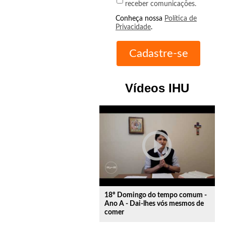
receber comunicações.
Conheça nossa
Política de
Privacidade
.
Vídeos IHU
play_circle_outline
18º Domingo do tempo comum -
Ano A - Dai-lhes vós mesmos de
comer