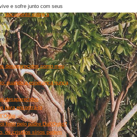
vive e sofre junto com seus
 no
documento sobre a
eriu a esse documento,
o se em
Abu Dhabi
as mãos
dre
Paolo
".
m os desaparecidos como meu
lio: quando a esperança nunca
nos desaparecidos
es para encontrá-lo
l’Oglio
i feito pelo padre Dall'Oglio?
o, os cristãos sírios pedem