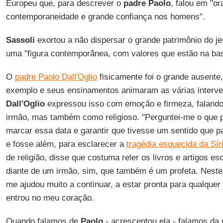
Europeu que, para descrever o
padre Paolo
, falou em "or
contemporaneidade e grande confiança nos homens".
Sassoli
exortou a não dispersar o grande patrimônio do je
uma "figura contemporânea, com valores que estão na bas
O
padre Paolo Dall'Oglio
fisicamente foi o grande ausente
exemplo e seus ensinamentos animaram as várias interv
Dall'Oglio
expressou isso com emoção e firmeza, faland
irmão, mas também como religioso. "Perguntei-me o que 
marcar essa data e garantir que tivesse um sentido que p
e fosse além, para esclarecer a
tragédia esquecida da Sír
de religião, disse que costuma reler os livros e artigos es
diante de um irmão, sim, que também é um profeta. Nestes 
me ajudou muito a continuar, a estar pronta para qualque
entrou no meu coração.
Quando falamos de
Paolo
- acrescentou ela - falamos da