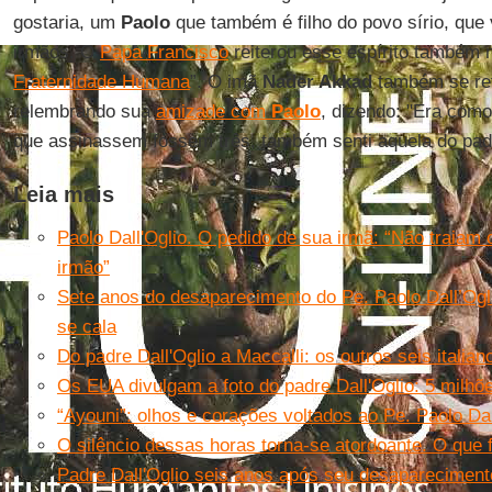
gostaria, um
Paolo
que também é filho do povo sírio, que 
irmãos. O
Papa Francisco
reiterou esse espírito também
Fraternidade Humana
”. O imã
Nader Akkad
também se ref
relembrando sua
amizade com
Paolo
, dizendo: "Era com
que assinassem fossem três, também senti aquela do pa
Leia mais
Paolo Dall'Oglio. O pedido de sua irmã: “Não traia
irmão”
Sete anos do desaparecimento do Pe. Paolo Dall’Og
se cala
Do padre Dall'Oglio a Maccalli: os outros seis italia
Os EUA divulgam a foto do padre Dall'Oglio: 5 milhõ
“Ayouni”: olhos e corações voltados ao Pe. Paolo Dal
O silêncio dessas horas torna-se atordoante. O que fo
Padre Dall'Oglio seis anos após seu desapareciment