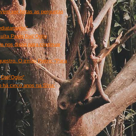
evem ser feitas as perguntas
ediatamente''
íta Paolo Dall’Oglio
le nos disse para continuar
uestro. O irmão Pietro: "Para
Dall'Oglio''
 há cinco anos na Síria: