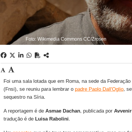
Foto: Wikimedia Commons CC/Zrosen
Foi uma sala lotada que em Roma, na sede da Federação
(Fnsi), se reuniu para lembrar o
padre Paolo Dall'Oglio
, s
sequestro na Síria.
A reportagem é de
Asmae Dachan
, publicada por
Avvenir
tradução é de
Luisa Rabolini
.