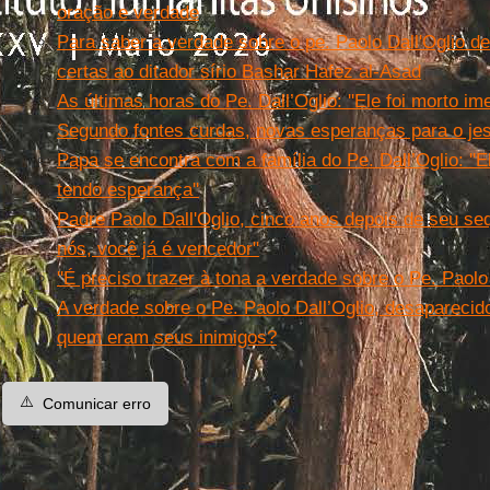
oração e verdade
Para saber a verdade sobre o pe. Paolo Dall'Oglio d
certas ao ditador sírio Bashar Hafez al-Asad
As últimas horas do Pe. Dall’Oglio: ''Ele foi morto im
Segundo fontes curdas, novas esperanças para o jesu
Papa se encontra com a família do Pe. Dall’Oglio: ''E
tendo esperança''
Padre Paolo Dall'Oglio, cinco anos depois de seu seq
nós, você já é vencedor"
''É preciso trazer à tona a verdade sobre o Pe. Paolo 
A verdade sobre o Pe. Paolo Dall’Oglio, desaparecido
quem eram seus inimigos?
⚠️
Comunicar erro