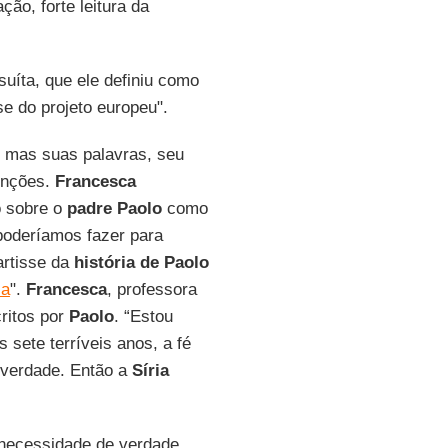
ação, forte leitura da
suíta, que ele definiu como
e do projeto europeu".
, mas suas palavras, seu
enções.
Francesca
o sobre o
padre Paolo
como
poderíamos fazer para
artisse da
história de Paolo
ia
".
Francesca
, professora
critos por
Paolo
. “Estou
sete terríveis anos, a fé
r verdade. Então a
Síria
 necessidade de verdade