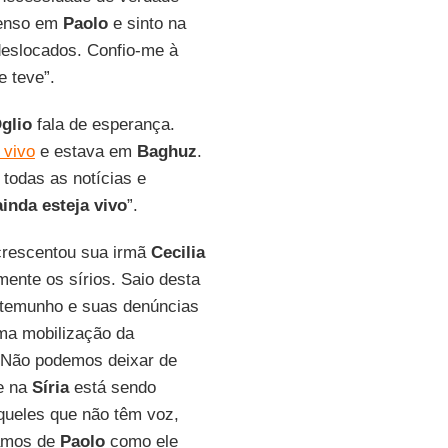
Penso em
Paolo
e sinto na
 deslocados. Confio-me à
 teve”.
glio
fala de esperança.
 vivo
e estava em
Baghuz
.
 todas as notícias e
inda esteja vivo
”.
crescentou sua irmã
Cecilia
ente os sírios. Saio desta
stemunho e suas denúncias
uma mobilização da
 Não podemos deixar de
e na
Síria
está sendo
queles que não têm voz,
lamos de
Paolo
como ele