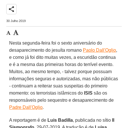
share
30 Julho 2019
Nesta segunda-feira foi o sexto aniversário do
desaparecimento do jesuíta romano
Paolo Dall'Oglio
,
e como já foi dito muitas vezes, a escuridão continua
e é a mesma das primeiras horas do terrível evento.
Muitos, ao mesmo tempo, - talvez porque possuam
informações seguras e autorizadas, mas não públicas
- continuam a reiterar suas suspeitas do primeiro
momento: os terroristas islâmicos do
ISIS
são os
responsáveis pelo sequestro e desaparecimento de
Padre Dall'Oglio
.
A reportagem é de
Luis Badilla
, publicada no sítio
Il
Sismografo
, 29-07-2019. A tradução é de
Luisa