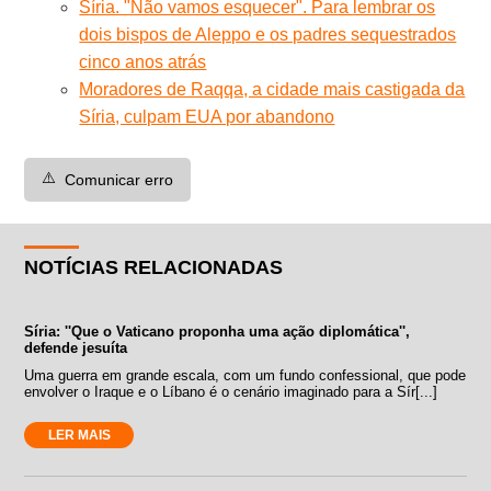
Síria. "Não vamos esquecer". Para lembrar os
dois bispos de Aleppo e os padres sequestrados
cinco anos atrás
Moradores de Raqqa, a cidade mais castigada da
Síria, culpam EUA por abandono
⚠️
Comunicar erro
NOTÍCIAS RELACIONADAS
Síria: ''Que o Vaticano proponha uma ação diplomática'',
defende jesuíta
Uma guerra em grande escala, com um fundo confessional, que pode
envolver o Iraque e o Líbano é o cenário imaginado para a Sír[...]
LER MAIS