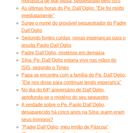
monástica de Mar Musa, sequestrado pelo ISIS
As últimas horas do Pe. Dall’Oglio: ''Ele foi morto
imediatamente''
Surge o nome do provável sequestrador do Padre
Dall'Oglio
Segundo fontes curdas, novas esperanças para o
jesuíta Paolo Dall’Oglio
Padre Dall'Oglio, mistérios em demasia
Síria: Pe. Dall’Oglio estaria vivo nas mãos do
ISIS, segundo o Times
Papa se encontra com a família do Pe. Dall’Oglio:
''Ele nos disse para continuar tendo esperança''
No dia do 64º aniversário de Dall’Oglio,
aprofunda-se o mistério do seu sequestro
A verdade sobre o Pe. Paolo Dall’Oglio,
desaparecido há cinco anos na Síria: quem eram
seus inimigos?
''Padre Dall’Oglio, meu irmão de Páscoa''