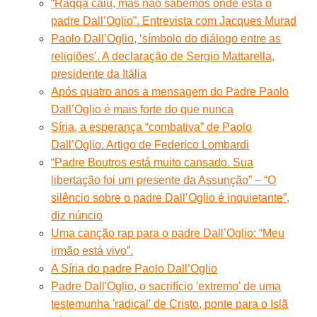
“Raqqa caiu, mas não sabemos onde está o
padre Dall’Oglio”. Entrevista com Jacques Murad
Paolo Dall’Oglio, ‘símbolo do diálogo entre as
religiões’. A declaração de Sergio Mattarella,
presidente da Itália
Após quatro anos a mensagem do Padre Paolo
Dall’Oglio é mais forte do que nunca
Síria, a esperança “combativa” de Paolo
Dall’Oglio. Artigo de Federico Lombardi
“Padre Boutros está muito cansado. Sua
libertação foi um presente da Assunção” – “O
silêncio sobre o padre Dall’Oglio é inquietante”,
diz núncio
Uma canção rap para o padre Dall’Oglio: “Meu
irmão está vivo”.
A Síria do padre Paolo Dall’Oglio
Padre Dall'Oglio, o sacrifício 'extremo' de uma
testemunha 'radical' de Cristo, ponte para o Islã