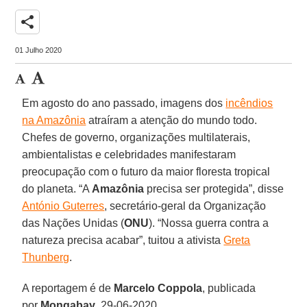
share
01 Julho 2020
Em agosto do ano passado, imagens dos
incêndios
na Amazônia
atraíram a atenção do mundo todo.
Chefes de governo, organizações multilaterais,
ambientalistas e celebridades manifestaram
preocupação com o futuro da maior floresta tropical
do planeta. “A
Amazônia
precisa ser protegida”, disse
António Guterres
, secretário-geral da Organização
das Nações Unidas (
ONU
). “Nossa guerra contra a
natureza precisa acabar”, tuitou a ativista
Greta
Thunberg
.
A reportagem é de
Marcelo Coppola
, publicada
por
Mongabay
, 29-06-2020.