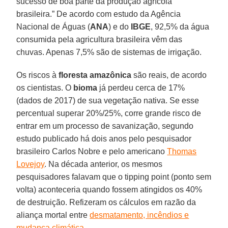
sucesso de boa parte da produção agrícola
brasileira.” De acordo com estudo da Agência
Nacional de Águas (
ANA
) e do
IBGE
, 92,5% da água
consumida pela agricultura brasileira vêm das
chuvas. Apenas 7,5% são de sistemas de irrigação.
Os riscos à
floresta
amazônica
são reais, de acordo
os cientistas. O
bioma
já perdeu cerca de 17%
(dados de 2017) de sua vegetação nativa. Se esse
percentual superar 20%/25%, corre grande risco de
entrar em um processo de savanização, segundo
estudo publicado há dois anos pelo pesquisador
brasileiro Carlos Nobre e pelo americano
Thomas
Lovejoy
. Na década anterior, os mesmos
pesquisadores falavam que o tipping point (ponto sem
volta) aconteceria quando fossem atingidos os 40%
de destruição. Refizeram os cálculos em razão da
aliança mortal entre
desmatamento, incêndios e
mudança climática
.