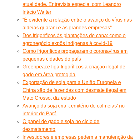
atualidade. Entrevista especial com Leandro
Inácio Walter
“É evidente a relação entre o avanço do vírus nas
aldeias guarani e as grandes empresas”
Dos frigoríficos às plantações de cana: como o
agronegócio expôs indígenas à covid-19
Como frigoríficos propagaram o coronavírus em
pequenas cidades do país
Greenpeace liga frigoríficos a criação ilegal de
gado em área protegida
Exportação de soja para a União Europeia e
China são de fazendas com desmate ilegal em
Mato Grosso, diz estudo
Avanço da soja cria 'cemitério de colmeias' no
interior do Pará
O papel de gado e soja no ciclo de
desmatamento
Investidores e empresas pedem a manutenção da