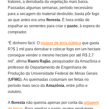
tratores, a derrubada da vegetação mais baixa.
Passadas algumas semanas, período necessário
para a secagem do material destruído, basta pôr fogo
ao que antes era uma
floresta
. É hora então de
espalhar as sementes para criar o
pasto
, à espera do
comprador.
“É dinheiro fácil. O
invasor de terra pública
que gasta
R?$ 1 mil para derrubar e colocar fogo em um hectare
consegue vender o mesmo hectare por até R$ 2,7
mil”, afirma
Raoni
Rajão
, pesquisador da Amazônia e
professor do Departamento de Engenharia de
Produção da Universidade Federal de Minas Gerais
(
UFMG
). As queimadas costumam ser feitas no
período mais seco da
Amazônia
, entre julho e
outubro.
A
floresta
não queima apenas por conta da
grilagem
de terras
. Para ampliar o pasto, muitos produtores