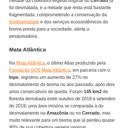
metade da cobertura vegetal original do
Cerrado
já
foi desmatada, e a metade que resta está bastante
fragmentada, comprometendo a conservação da
biodiversidade
e dos serviços ecossistêmicos do
bioma presta para a sociedade, alerta a
pesquisadora.
Mata Atlântica
Na
Mata Atlântica
, o último Atlas produzido pela
Fundação SOS Mata Atlântica
, em parceria com o
Inpe
, registrou um aumento de 27% no
desmatamento do bioma no ano passado, após dois
anos consecutivos de queda. Foram
145 km2
de
floresta derrubada entre outubro de 2018 e setembro
de 2019; uma área irrisória se comparada à do
desmatamento na
Amazônia
ou no
Cerrado
, mas
muito relevante para um bioma que já perdeu quase
90% de sua cobertura vegetal original.