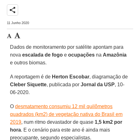
share
11 Junho 2020
Dados de monitoramento por satélite apontam para
nova
escalada de fogo
e
ocupações
na
Amazônia
e outros biomas.
A reportagem é de
Herton Escobar
, diagramação de
Cleber Siquette
, publicada por
Jornal da USP
, 10-
06-2020.
O
desmatamento consumiu 12 mil quilômetros
quadrados (km2) de vegetação nativa do Brasil em
2019
, num ritmo devastador de quase
1,5 km2 por
hora
. E o cenário para este ano é ainda mais
preocupante, segundo especialistas.