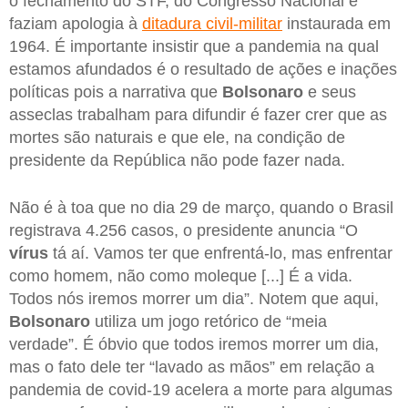
o fechamento do STF, do Congresso Nacional e
faziam apologia à
ditadura civil-militar
instaurada em
1964. É importante insistir que a pandemia na qual
estamos afundados é o resultado de ações e inações
políticas pois a narrativa que
Bolsonaro
e seus
asseclas trabalham para difundir é fazer crer que as
mortes são naturais e que ele, na condição de
presidente da República não pode fazer nada.
Não é à toa que no dia 29 de março, quando o Brasil
registrava 4.256 casos, o presidente anuncia “O
vírus
tá aí. Vamos ter que enfrentá-lo, mas enfrentar
como homem, não como moleque [...] É a vida.
Todos nós iremos morrer um dia”. Notem que aqui,
Bolsonaro
utiliza um jogo retórico de “meia
verdade”. É óbvio que todos iremos morrer um dia,
mas o fato dele ter “lavado as mãos” em relação a
pandemia de covid-19 acelera a morte para algumas