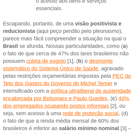
o acesso aos bens e serviços
essenciais.
Escapando, portanto, de uma
visão positivista e
reducionista
(aqui peço perdão pelo pleonasmo),
parece mais fácil compreender a situação na qual o
Brasil
se afunda. Nossas particularidades, como (
a
)
o fato de que cerca de 47% dos lares brasileiros não
possuem
coleta de esgoto
[1], (
b
) o
desmonte
sistemático do Sistema Único de Saúde
, agravado
pelas restrições orçamentárias impostas pela
PEC do
Teto dos Gastos do Governo de Michel Temer
e
intensificado com a
política ultraliberal de austeridade
encabeçada por Bolsonaro e Paulo Guedes
, (
c
)
40%
dos empregados ocupando postos informais
[2], ou
seja, sem acesso à uma
rede de proteção social
, (d)
o fato de que a renda média mensal de 60% dos
brasileiros é inferior ao
salário mínimo nominal
[3] –