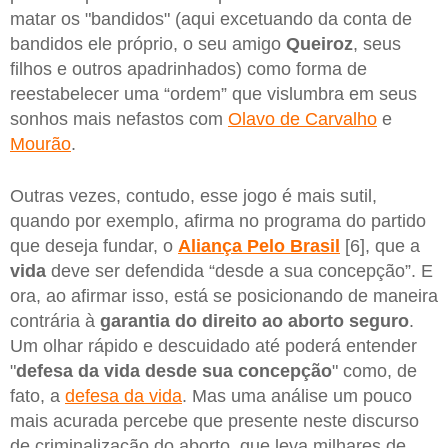
matar os "bandidos" (aqui excetuando da conta de
bandidos ele próprio, o seu amigo
Queiroz
, seus
filhos e outros apadrinhados) como forma de
reestabelecer uma “ordem” que vislumbra em seus
sonhos mais nefastos com
Olavo de Carvalho
e
Mourão
.
Outras vezes, contudo, esse jogo é mais sutil,
quando por exemplo, afirma no programa do partido
que deseja fundar, o
Aliança Pelo Brasil
[6], que a
vida
deve ser defendida “desde a sua concepção”. E
ora, ao afirmar isso, está se posicionando de maneira
contrária à
garantia do direito ao aborto seguro
.
Um olhar rápido e descuidado até poderá entender
"
defesa da vida desde sua concepção
" como, de
fato, a
defesa da vida
. Mas uma análise um pouco
mais acurada percebe que presente neste discurso
de criminalização do aborto, que leva milhares de