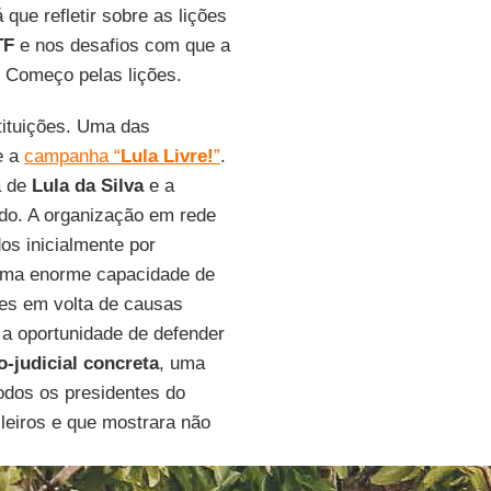
 que refletir sobre as lições
TF
e nos desafios com que a
. Começo pelas lições.
tituições. Uma das
e a
campanha “
Lula Livre!
”
.
a de
Lula da Silva
e a
do. A organização em rede
os inicialmente por
u uma enorme capacidade de
des em volta de causas
 a oportunidade de defender
-judicial concreta
, uma
dos os presidentes do
ileiros e que mostrara não