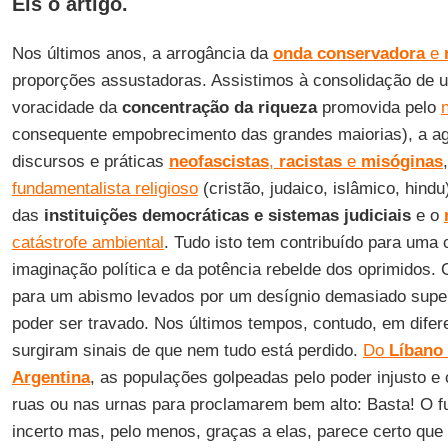
Eis o artigo.
Nos últimos anos, a arrogância da
onda conservadora
e
proporções assustadoras. Assistimos à consolidação de
voracidade da
concentração da riqueza
promovida pelo
consequente empobrecimento das grandes maiorias), a ag
discursos e práticas
neofascistas
,
racistas
e
misóginas
fundamentalista religioso
(cristão, judaico, islâmico, hind
das
instituições democráticas e sistemas judiciais
e o
catástrofe ambiental
. Tudo isto tem contribuído para uma 
imaginação política e da potência rebelde dos oprimido
para um abismo levados por um desígnio demasiado super
poder ser travado. Nos últimos tempos, contudo, em difer
surgiram sinais de que nem tudo está perdido.
Do
Líbano
Argentina
, as populações golpeadas pelo poder injusto e
ruas ou nas urnas para proclamarem bem alto: Basta! O f
incerto mas, pelo menos, graças a elas, parece certo que 