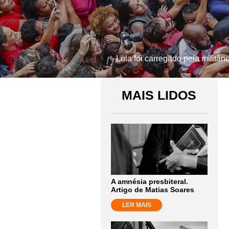
Lula foi carregado pela militâ
MAIS LIDOS
A amnésia presbiteral.
Artigo de Matias Soares
LER MAIS