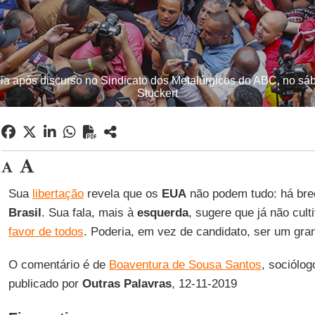
ncia após discurso no Sindicato dos Metalúrgicos do ABC, no sá
Stuckert
Sua
libertação
revela que os
EUA
não podem tudo: há bre
Brasil
. Sua fala, mais à
esquerda
, sugere que já não cult
favor de todos
. Poderia, em vez de candidato, ser um gran
O comentário é de
Boaventura de Sousa Santos
, sociólog
publicado por
Outras Palavras
, 12-11-2019