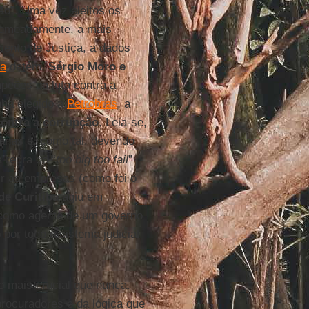
ção”. Uma vez eleitos os
 nomeadamente, a mais
mento de Justiça, a dados
ta
detêm.
Sérgio Moro e
eões da luta contra a
nha elegido a
Petrobras
, a
contra a corrupção
. Leia-se,
nas e, como tal, devendo
 regra do “
too big too fail
”
ir as empresas (como foi o
de Curitiba
agiu em
e como agente de um governo
por todo o sistema judicial
 mais crucial que nunca.
rocuradores e da lógica que