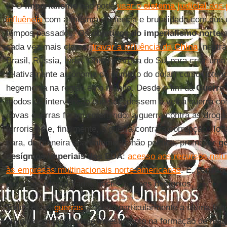
2. O
imperialismo
não pode
usar o
sistema judicial
dos 
influência
com a mesma eficiência e brutalidade com que ut
tempos passados. Os
objetivos do imperialismo norte
cada vez mais claros:
travar a influência da
China
, neutr
Brasil, Rússia, Índia, China e África do Sul para criar u
relativamente autônoma do domínio do dólar) como poten
hegemonia na região e no mundo. Desde o fim da
Guerra 
modos de intervenção que sucedessem à velha guerra co
novas guerras foram emergindo: a guerra contra as drogas
terrorismo e, finalmente, a guerra contra a corrupção. T
para, de maneira aparentemente não política, promover
go
desígnios imperiais dos EUA
:
acesso aos recursos natur
às empresas multinacionais norte-americanas
. E, conseq
governos considerados hostis a esses desígnios.
Todas estas
guerras
, e muito particularmente a última (co
envolveram um enorme investimento na formação de magi