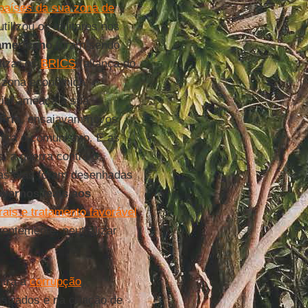
países da sua zona de
ilizou os militares nos
-americano
foram sendo
alizar os
BRICS
(aliança do
ma zona econômica
cial ameaça à sua
Fria
, ensaiavam novos
ntra o comunismo. E as
, a guerra contra o
odas elas foram desenhadas
vernos leais aos
ais e tratamento favorável
uentemente, neutralizar
ntra a
corrupção
),
strados e na criação de