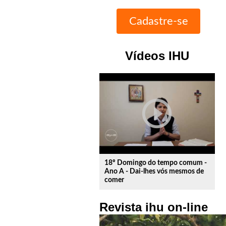
Vídeos IHU
play_circle_outline
18º Domingo do tempo comum -
Ano A - Dai-lhes vós mesmos de
comer
Revista ihu on-line