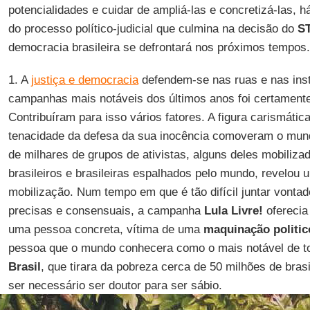
potencialidades e cuidar de ampliá-las e concretizá-las, há
do processo político-judicial que culmina na decisão do
S
democracia brasileira se defrontará nos próximos tempos
1. A
justiça e democracia
defendem-se nas ruas e nas ins
campanhas mais notáveis dos últimos anos foi certament
Contribuíram para isso vários fatores. A figura carismátic
tenacidade da defesa da sua inocência comoveram o mun
de milhares de grupos de ativistas, alguns deles mobilizad
brasileiros e brasileiras espalhados pelo mundo, revelo
mobilização. Num tempo em que é tão difícil juntar vonta
precisas e consensuais, a campanha
Lula Livre!
oferecia
uma pessoa concreta, vítima de uma
maquinação politico
pessoa que o mundo conhecera como o mais notável de to
Brasil
, que tirara da pobreza cerca de 50 milhões de bras
ser necessário ser doutor para ser sábio.