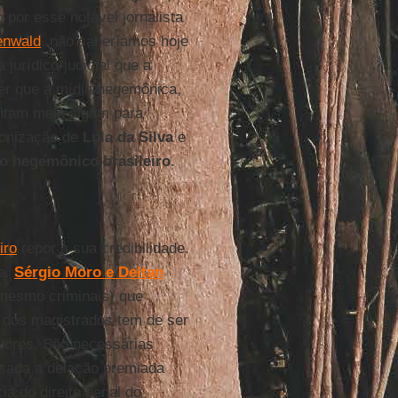
do por esse notável jornalista
enwald
, não saberíamos hoje
jurídico-judicial que a
er que a mídia hegemônica,
eitam meio algum para
monização de
Lula da Silva
e
o hegemônico brasileiro
.
iro
repor a sua credibilidade.
a.
Sérgio Moro e Deltan
 mesmo criminais) que
r dos magistrados tem de ser
adores. São necessárias
usada a delação premiada
a do direito penal do