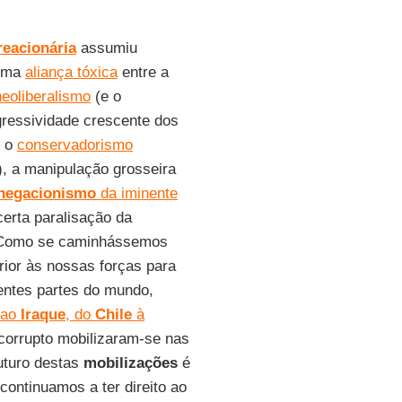
reacionária
assumiu
 uma
aliança tóxica
entre a
neoliberalismo
(e o
ressividade crescente dos
, o
conservadorismo
u), a manipulação grosseira
negacionismo
da iminente
certa paralisação da
s. Como se caminhássemos
ior às nossas forças para
entes partes do mundo,
ao
Iraque
, do
Chile
à
 corrupto mobilizaram-se nas
uturo destas
mobilizações
é
continuamos a ter direito ao