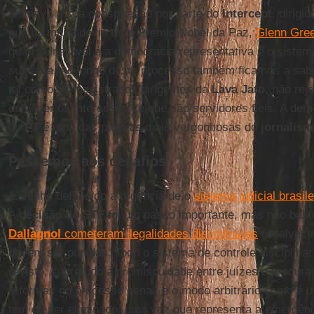
animava a sua conspiração por parte do
Intercept
, dirigi
que há muito devia ter o Premio Nobel da Paz,
Glenn Gre
quão vulnerável é a democracia representativa e o sistema 
sustenta. Ao longo deste processo também ficamos a sab
tal como os magistrados dirigentes da
Lava Jato
, não rej
defender os interesses de que são servidores fieis. A de
do
PT
é uma das páginas mais vergonhosas do
jornalism
Passemos aos desafios
1. Tenho defendido a urgência de o
sistema judicial brasile
A
decisão do STF
foi um passo importante, mas não bast
Dallagnol
cometeram ilegalidades disciplinares
(e talvez
devem ser punidas. Todo o sistema de controle disciplina
revisto, sobretudo a promiscuidade entre juízes e procur
reformas no processo penal, e o modo arbitrário como é 
tem de ser eliminado, uma vez que representa a emergênci