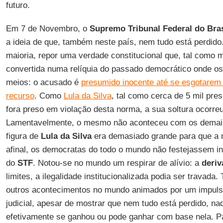
futuro.
Em 7 de Novembro, o
Supremo Tribunal Federal do Bras
a ideia de que, também neste país, nem tudo está perdido
maioria, repor uma verdade constitucional que, tal como m
convertida numa relíquia do passado democrático onde os 
meios: o acusado é
presumido inocente até se esgotarem 
recurso
. Como
Lula da Silva
, tal como cerca de 5 mil pres
fora preso em violação desta norma, a sua soltura ocorreu
Lamentavelmente, o mesmo não aconteceu com os demais
figura de
Lula da Silva
era demasiado grande para que a ma
afinal, os democratas do todo o mundo não festejassem i
do
STF
. Notou-se no mundo um respirar de alívio: a
deriv
limites, a ilegalidade institucionalizada podia ser travad
outros acontecimentos no mundo animados por um impuls
judicial, apesar de mostrar que nem tudo está perdido, na
efetivamente se ganhou ou pode ganhar com base nela. Pa