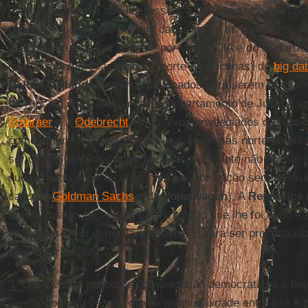
instituições locais que liderassem a “luta contra a corrup
parceiros locais, ser-lhe-iam dadas todas as condições,
preciosa de todas: o acesso, por via da CIA e do Departa
que só as empresas globais (norte-americanas) de
big da
Deltan Dallagnol
foram selecionados para serem os “camp
corrupção”. Há vários anos, o Departamento de Justiça ti
Embraer
e a
Odebrecht
como alvos privilegiados da
luta 
como empresas concorrentes das empresas norte-america
ser destruídas ou absorvidas. Era importante não aplicar a
que permitia punir os dirigentes por corrupção sem destru
caso da
Goldman Sachs
e da
Volkswagen
). A
República 
conformidade, de acordo com o roteiro que lhe foi dado 
estrangeiro. Foi demasiado grosseiro para ser processado 
sem contradições.
3. O papel dos meios de comunicação democráticos é hoje
Se não fosse o vazamento da promiscuidade entre juiz e p