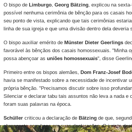
O bispo de
Limburgo
,
Georg Bätzing
, explicou na sexta
possível nenhuma cerimônia de bênção para os casais h
seu ponto de vista, explicando que tais cerimônias estar
linha de sua igreja e que uma divisão dentro dela deveria 
O bispo auxiliar emérito de
Münster Dieter Geerlings
dec
favorável às bênçãos dos casais homossexuais. "Minha op
possa abençoar as
uniões homossexuais
", disse Geerlin
Primeiro entre os bispos alemães,
Dom Franz-Josef Bod
havia se manifestado sobre a necessidade de incentivar 
própria bênção. "Precisamos discutir sobre isso profundam
Silenciar e declarar tabu tais assuntos não leva a nada e 
foram suas palavras na época.
Schüller
criticou a declaração de
Bätzing
de que, segundo
abrangente com base em suas declarações. O jurista des