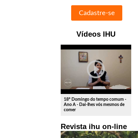
Vídeos IHU
play_circle_outline
18º Domingo do tempo comum -
Ano A - Dai-lhes vós mesmos de
comer
Revista ihu on-line