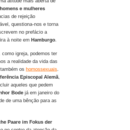
a atitude mais aberta de
homens e mulheres
cias de rejeição
ável, questiona-nos e torna
screvem no prefácio a
ira à noite em
Hamburgo
.
e, como igreja, podemos ter
os a realidade da vida das
o também os
homossexuais
.
ferência Episcopal Alemã
,
xcluir aqueles que pedem
nhor Bode
já em janeiro do
dade de uma bênção para as
che Paare im Fokus der
o no centro da atenção da