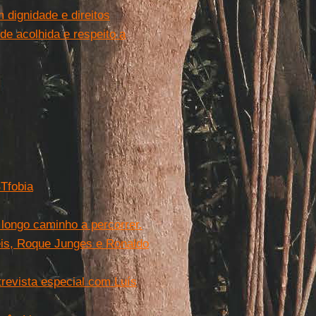
dignidade e direitos
e acolhida e respeito a
BTfobia
 longo caminho a percorrer.
eis, Roque Junges e Ronaldo
trevista especial com Luís