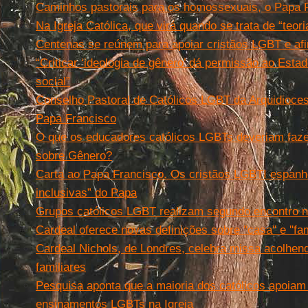
Caminhos pastorais para os homossexuais, o Papa F
Na Igreja Católica, que virá quando se trata de “teor
Centenas se reúnem para apoiar cristãos LGBT e afir
“Criticar ‘ideologia de gênero’ dá permissão ao Esta
social”
Conselho Pastoral de Católicos LGBT da Arquidioce
Papa Francisco
O que os educadores católicos LGBTs deveriam faz
sobre Gênero?
Carta ao Papa Francisco. Os cristãos LGBTI espanhó
inclusivas” do Papa
Grupos católicos LGBT realizam segundo encontro 
Cardeal oferece novas definições sobre ''casa'' e ''fa
Cardeal Nichols, de Londres, celebra missa acolhen
familiares
Pesquisa aponta que a maioria dos católicos apoiam
ensinamentos LGBTs na Igreja