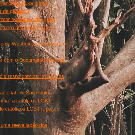
rancisco puxa o freio
ia de gênero”?
mar a doutrina da Igreja
do para atacar um grupo
se de Westminster encontra o
er com o Documento Vaticano
is respaldam as “iniciativas
nacional em São Paulo
mília'' a católicos LGBT
do católicos LGBT+, pais e
 uma reavaliação dos