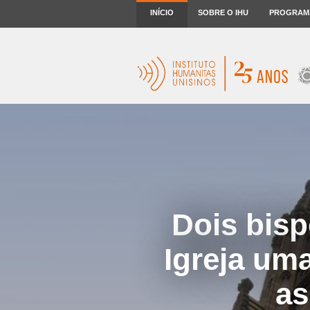
INÍCIO
SOBRE O IHU
PROGRAM
Dois bis
Igreja um
as