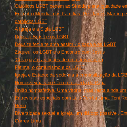
Católicos LGBT pedem ao Sínodo plena igualdade em 
Encontro Mundial das Famílias: Pe. James Martin ped
católicos LGBT
A Igreja e a Sigla LGBT
Deus, o Brasil e os LGBT
Deus te fez e te ama assim - o papa e os LGBT
Zaqueu, os LGBT e o Encontro com Jesus
'Cura gay' e as lições de uma devastação
Fátima, o comunismo e os LGBT
Igreja e Estado: da sodomia à criminalização da LG
Homossexuais no Clero e o alerta do Papa
União homoafetiva. Uma vitória, mas resta ainda um
Entrevistas especiais com Luis Corrêa Lima, Toni R
Henn
Diversidade sexual e Igreja, um diálogo possível. En
Corrêa Lima