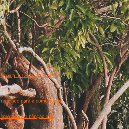
greja". Por esse motivo,
amente sobre tais questões.
sível tática.
o agora, antes do início do
entrar no processo de
 bispos alemães querem dar
ätzing liderará o grupo de
 Umgang mit Homosexuellen
Francisco para a comunidade
alemã sobre a bênção aos