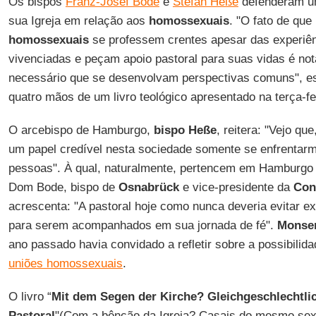
Os bispos
Franz-Josef Bode
e
Stefan Heße
defenderam um
sua Igreja em relação aos
homossexuais
. "O fato de que
homossexuais
se professem crentes apesar das experiên
vivenciadas e peçam apoio pastoral para suas vidas é not
necessário que se desenvolvam perspectivas comuns", e
quatro mãos de um livro teológico apresentado na terça-fe
O arcebispo de Hamburgo,
bispo Heße
, reitera: "Vejo qu
um papel credível nesta sociedade somente se enfrentarm
pessoas". À qual, naturalmente, pertencem em Hamburg
Dom Bode, bispo de
Osnabrück
e vice-presidente da
Con
acrescenta: "A pastoral hoje como nunca deveria evitar e
para serem acompanhados em sua jornada de fé".
Monse
ano passado havia convidado a refletir sobre a possibili
uniões homossexuais
.
O livro “
Mit dem Segen der Kirche? Gleichgeschlechtli
Pastoral
"(Com a bênção da Igreja? Casais do mesmo sex