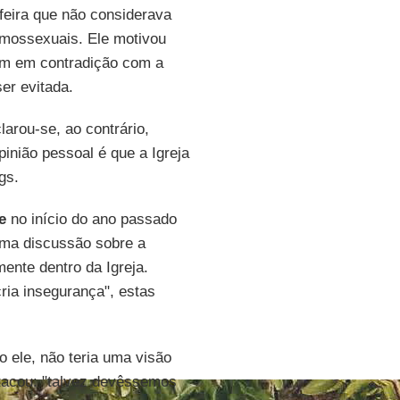
-feira que não considerava
omossexuais. Ele motivou
iam em contradição com a
ser evitada.
larou-se, ao contrário,
inião pessoal é que a Igreja
gs.
e
no início do ano passado
uma discussão sobre a
ente dentro da Igreja.
cria insegurança", estas
 ele, não teria uma visão
tacou: "talvez devêssemos