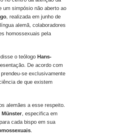
de um simpósio não aberto ao
rgo
, realizada em junho de
língua alemã, colaboradores
ões homossexuais pela
 disse o teólogo
Hans-
presentação. De acordo com
ja prendeu-se exclusivamente
ciência de que existem
os alemães a esse respeito.
e Münster
, especifica em
l para cada bispo em sua
homossexuais
.