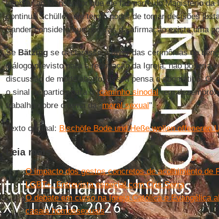
lembrar ao Monsenhor que ele faz parte do Magistério da I
continua Schüller, ele tem o poder de tomar decisões just
Sander considera que por trás da afirmação exista uma pos
Se
Bätzing
se declarasse a favor das cerimônias de bênçã
diálogo previsto para a renovação da Igreja, não poderia 
discussão de modo aberto, assim pensa o dogmático. Os
o sinal de partida para o "
caminho sinodal
" em dezembro. B
trabalho sobre o tema da "
moral sexual
".
Texto original:
Bischöfe Bode und Heße wollen offeneren
Leia mais
O impacto dos gestos concretos de acolhimento de 
LGBT+. Entrevista especial com Cris Serra
O debate em curso na Igreja Católica e Evangélica 
casais homossexuais