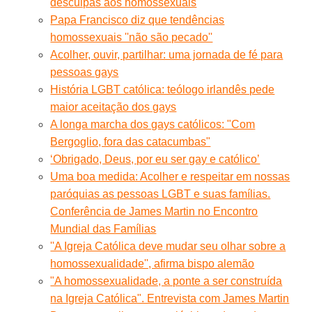
desculpas aos homossexuais
Papa Francisco diz que tendências
homossexuais ''não são pecado''
Acolher, ouvir, partilhar: uma jornada de fé para
pessoas gays
História LGBT católica: teólogo irlandês pede
maior aceitação dos gays
A longa marcha dos gays católicos: "Com
Bergoglio, fora das catacumbas"
‘Obrigado, Deus, por eu ser gay e católico’
Uma boa medida: Acolher e respeitar em nossas
paróquias as pessoas LGBT e suas famílias.
Conferência de James Martin no Encontro
Mundial das Famílias
''A Igreja Católica deve mudar seu olhar sobre a
homossexualidade'', afirma bispo alemão
"A homossexualidade, a ponte a ser construída
na Igreja Católica". Entrevista com James Martin