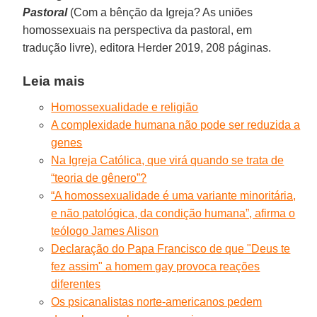
Pastoral
(Com a bênção da Igreja? As uniões
homossexuais na perspectiva da pastoral, em
tradução livre), editora Herder 2019, 208 páginas.
Leia mais
Homossexualidade e religião
A complexidade humana não pode ser reduzida a
genes
Na Igreja Católica, que virá quando se trata de
“teoria de gênero”?
“A homossexualidade é uma variante minoritária,
e não patológica, da condição humana”, afirma o
teólogo James Alison
Declaração do Papa Francisco de que "Deus te
fez assim" a homem gay provoca reações
diferentes
Os psicanalistas norte-americanos pedem