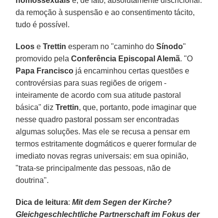
homossexuais
é, de fato, absolutamente discricional:
da remoção à suspensão e ao consentimento tácito,
tudo é possível.
Loos
e
Trettin
esperam no "caminho do
Sínodo
"
promovido pela
Conferência Episcopal Alemã
. "O
Papa Francisco
já encaminhou certas questões e
controvérsias para suas regiões de origem -
inteiramente de acordo com sua atitude pastoral
básica" diz
Trettin
, que, portanto, pode imaginar que
nesse quadro pastoral possam ser encontradas
algumas soluções. Mas ele se recusa a pensar em
termos estritamente dogmáticos e querer formular de
imediato novas regras universais: em sua opinião,
"trata-se principalmente das pessoas, não de
doutrina".
Dica de leitura
:
Mit dem Segen der Kirche?
Gleichgeschlechtliche Partnerschaft im Fokus der