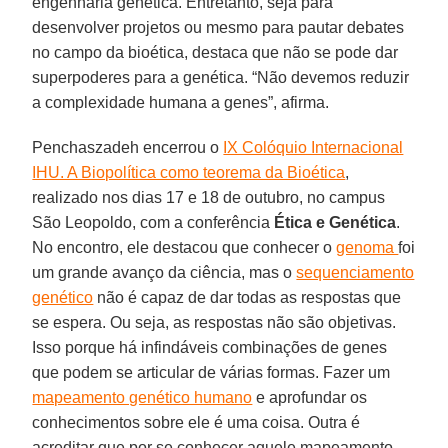
engenharia genética. Entretanto, seja para
desenvolver projetos ou mesmo para pautar debates
no campo da bioética, destaca que não se pode dar
superpoderes para a genética. “Não devemos reduzir
a complexidade humana a genes”, afirma.
Penchaszadeh encerrou o
IX Colóquio Internacional
IHU. A Biopolítica como teorema da Bioética
,
realizado nos dias 17 e 18 de outubro, no campus
São Leopoldo, com a conferência
Ética e Genética
.
No encontro, ele destacou que conhecer o
genoma
foi
um grande avanço da ciência, mas o
sequenciamento
genético
não é capaz de dar todas as respostas que
se espera. Ou seja, as respostas não são objetivas.
Isso porque há infindáveis combinações de genes
que podem se articular de várias formas. Fazer um
mapeamento genético humano
e aprofundar os
conhecimentos sobre ele é uma coisa. Outra é
acreditar que por se conhecer aquele mapeamento