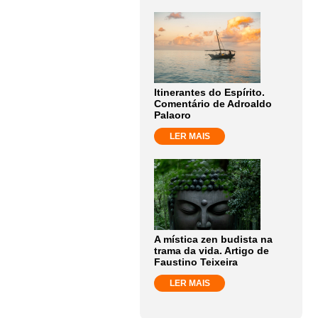
Itinerantes do Espírito.
Comentário de Adroaldo
Palaoro
LER MAIS
A mística zen budista na
trama da vida. Artigo de
Faustino Teixeira
LER MAIS