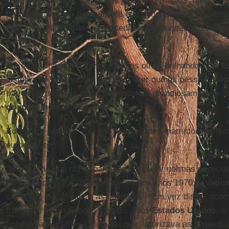
custos crescentes das ações judiciais em 1989, disse-me
preocupação com o escândalo que poderia minar o trabalh
casos eles aplicaram os procedimentos penais [dos tribun
nenhum.”
Ele se inclinou para frente, com os olhos brilhando. “Os
E
sistema de tribunais do mundo. Dizer que as pessoas não 
barra. Os tribunais dos EUA violavam grandiosamente – t
do matrimônio
.”
Eu estava perplexo. “O que as nulidades matrimoniais tê
eu perguntei.
“Havia uma boa razão para não conceder normas especiais
As taxas de divórcio aumentaram nos anos 1970; o
Vatic
exceções para facilitar as nulidades. “Em vez disso, ocor
frouxidão nas nulidades”, bufou. “Nos
Estados Unidos
, a
tinha uma verdadeira máquina que autorizava as dispensas