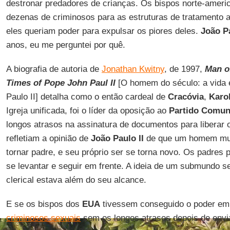
destronar predadores de crianças. Os bispos norte-ameri
dezenas de criminosos para as estruturas de tratamento 
eles queriam poder para expulsar os piores deles.
João Pa
anos, eu me perguntei por quê.
A biografia de autoria de
Jonathan Kwitny
, de 1997,
Man of
Times of Pope John Paul II
[O homem do século: a vida 
Paulo II] detalha como o então cardeal de
Cracóvia
,
Karo
Igreja unificada, foi o líder da oposição ao
Partido Comun
longos atrasos na assinatura de documentos para liberar 
refletiam a opinião de
João Paulo II
de que um homem mud
tornar padre, e seu próprio ser se torna novo. Os padre
se levantar e seguir em frente. A ideia de um submundo s
clerical estava além do seu alcance.
E se os bispos dos
EUA
tivessem conseguido o poder em
criminosos sexuais
sem os longos atrasos depois de envia