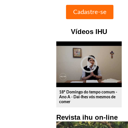
Vídeos IHU
play_circle_outline
18º Domingo do tempo comum -
Ano A - Dai-lhes vós mesmos de
comer
Revista ihu on-line