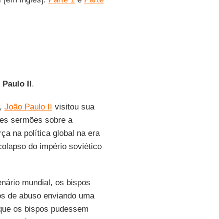
 Paulo II
.
a,
João Paulo II
visitou sua
tes sermões sobre a
ça na política global na era
colapso do império soviético
enário mundial, os bispos
os de abuso enviando uma
 que os bispos pudessem