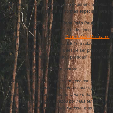
altamente criticado em
Roma
. Essa experiência de lidar
estabeleceu uma resistência às normas especiais para [re
Com o crescimento da crise, o
Papa João Paulo II
ouviu 
suas visitas
ad limina
(encontros a cada cinco anos para 
determinada diocese). Em 1993,
Dom Ronald Mulkearns
,
falou de seus 18 meses de “pesadelo” em relação ao cas
padre com dezenas de vítimas antes de ser preso por mui
feridas graves infligidas em muitas pessoas”, disse Mulk
Como ele contou em uma carta pastoral,
“Eu admiti ao Santo Padre que o ano passado foi de longe
como bispo. (…) O papa estava interessado e preocupad
e lembrou-me das experiências de Cristo e do estresse q
de que, ‘estando em agonia, rezou por mais tempo’. Eu s
resposta banal, nem um platitude piedosa, mas era o suc