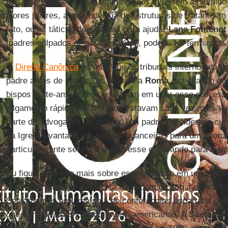
tribunais vaticanos? Se alguns bispos tivessem assumido 
piores padres, a dependência de estruturas de tratament
fato, ou as táticas desonestas para ajudar
Lane Fontenot
[padres culpados de abuso sexual], poderia ter terminado
O
Direito Canônico
permite que os tribunais internos da
Ig
padre antes de enviar seu arquivo a
Roma
, solicitando qu
bispos norte-americanos relutaram em usar esse proces
julgamento rápido; os arquivos estavam cada vez mais vu
parte de advogados de defesa. Um padre considerado culp
da Igreja levantaria as apostas financeiras para um acordo
particularmente se o bispo estivesse esperando para ouv
Eu fiquei sabendo mais sobre esse impasse em uma tard
2002. Um influente canonista falou comigo sob a condição 
Sentamo-nos em uma sala de conferências espartana em 
que a maioria dos Estados norte-americanos. A
Santa Sé