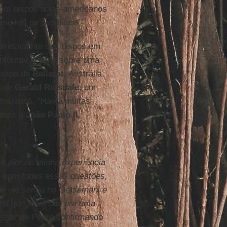
 com bispos norte-americanos
mover] os pedófilos.”
diretamente dos bispos em
informar o papa sobre uma
 bispo de
Ballarat
, Austrália,
o de
Gerald Ridsdale
, um
tos anos. “Havia muitas
earns a
João Paulo II
.
 o pior na minha experiência
o com todas essas questões,
ue ele sentiu no Getsêmani e
enti que essa não era uma
essor de Pedro confirmando