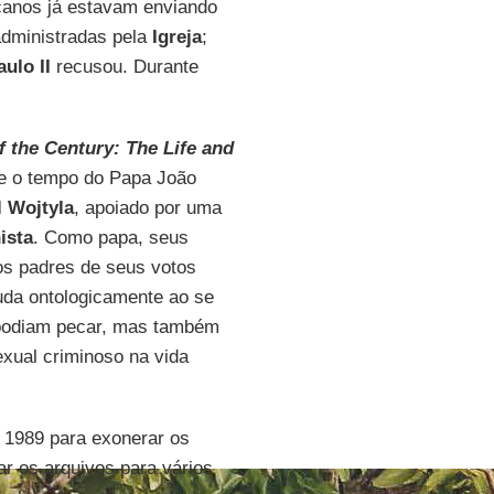
canos já estavam enviando
administradas pela
Igreja
;
ulo II
recusou. Durante
 the Century: The Life and
e o tempo do Papa João
l Wojtyla
, apoiado por uma
ista
. Como papa, seus
os padres de seus votos
a ontologicamente ao se
s podiam pecar, mas também
exual criminoso na vida
 1989 para exonerar os
r os arquivos para vários