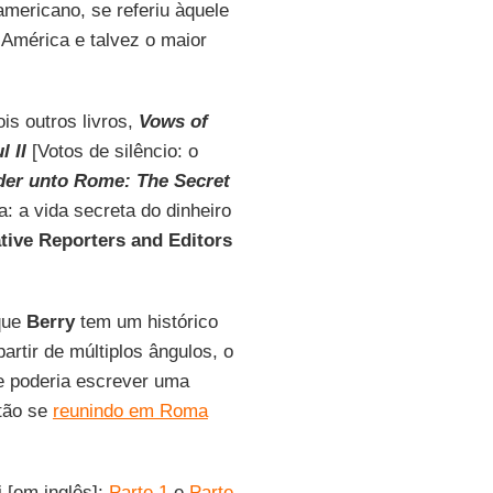
mericano, se referiu àquele
 América e talvez o maior
is outros livros,
Vows of
 II
[Votos de silêncio: o
er unto Rome: The Secret
 a vida secreta do dinheiro
tive Reporters and Editors
 que
Berry
tem um histórico
artir de múltiplos ângulos, o
le poderia escrever uma
stão se
reunindo em Roma
i [em inglês]:
Parte 1
e
Parte