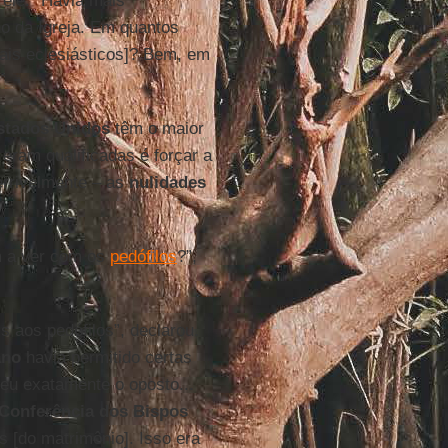
 ele. “Havia mais
o da Igreja. Em quantos
ais eclesiásticos]? Bem, em
stados Unidos
têm o maior
eram qualificadas é forçar a
errivelmente – as
nulidades
m a ver com os
pedófilos
?”,
 aos pedófilos”, declarou.
ano
havia permitido certas
reu exatamente o oposto...
Conferência dos Bispos
 [do matrimônio]. Isso era