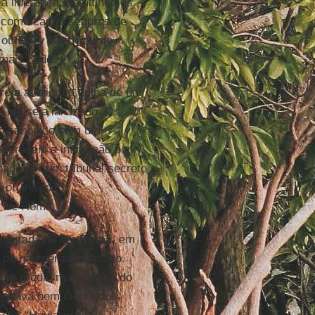
a liderança, demitindo os
o como casas seguras de
ou
Gary Berthiaume
 mais cedo.
reja
avaliem a culpa de um
e ele seja laicizado. Os
so canônico sem um
lneráveis à intimação por
ado por um tribunal secreto
 ou veredito,
ir de Roma.
e agradável em
Roma
, em
de não ser identificado.
um prédio mais antigo do
estava bem ciente dos