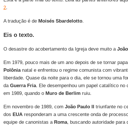
2
.
A tradução é de
Moisés Sbardelotto
.
Eis o texto.
O desastre do acobertamento da Igreja deve muito a
João
Em 1979, pouco mais de um ano depois de se tornar pap
Polônia
natal e enfrentou o regime comunista com vibran
liberdade. Quase da noite para o dia, ele se tornou uma for
da
Guerra Fria
. Ele desempenhou um papel catalítico no 
em 1989, quando o
Muro de Berlim
ruiu.
Em novembro de 1989, com
João Paulo II
triunfante no c
dos
EUA
responderam a uma crescente onda de process
equipe de canonistas a
Roma
, buscando autoridade para