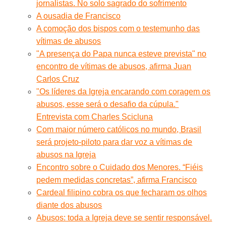
jornalistas. No solo sagrado do sofrimento
A ousadia de Francisco
A comoção dos bispos com o testemunho das
vítimas de abusos
"A presença do Papa nunca esteve prevista" no
encontro de vítimas de abusos, afirma Juan
Carlos Cruz
"Os líderes da Igreja encarando com coragem os
abusos, esse será o desafio da cúpula."
Entrevista com Charles Scicluna
Com maior número católicos no mundo, Brasil
será projeto-piloto para dar voz a vítimas de
abusos na Igreja
Encontro sobre o Cuidado dos Menores. “Fiéis
pedem medidas concretas”, afirma Francisco
Cardeal filipino cobra os que fecharam os olhos
diante dos abusos
Abusos: toda a Igreja deve se sentir responsável.