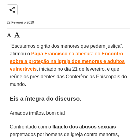
share
22 Fevereiro 2019
“Escutemos o grito dos menores que pedem justiça”,
afirmou o
Papa Francisco
na abertura do
Encontro
sobre a proteção na Igreja dos menores e adultos
vulneráveis
, iniciado no dia 21 de fevereiro, e que
reúne os presidentes das Conferências Episcopais do
mundo.
Eis a íntegra do discurso.
Amados irmãos, bom dia!
Confrontado com o
flagelo dos abusos sexuais
perpetrados por homens de Igreja contra menores,