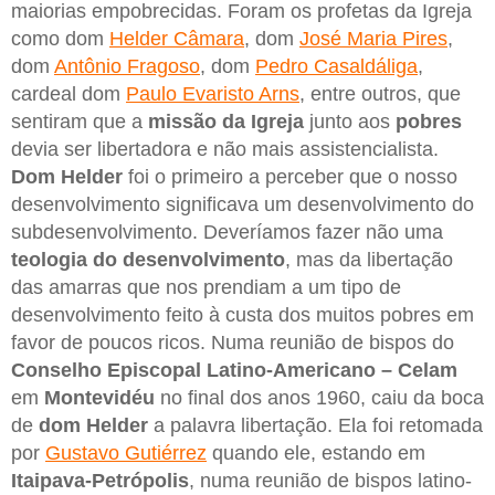
maiorias empobrecidas. Foram os profetas da Igreja
como dom
Helder Câmara
, dom
José Maria Pires
,
dom
Antônio Fragoso
, dom
Pedro Casaldáliga
,
cardeal dom
Paulo Evaristo Arns
, entre outros, que
sentiram que a
missão da Igreja
junto aos
pobres
devia ser libertadora e não mais assistencialista.
Dom
Helder
foi o primeiro a perceber que o nosso
desenvolvimento significava um desenvolvimento do
subdesenvolvimento. Deveríamos fazer não uma
teologia do desenvolvimento
, mas da libertação
das amarras que nos prendiam a um tipo de
desenvolvimento feito à custa dos muitos pobres em
favor de poucos ricos. Numa reunião de bispos do
Conselho Episcopal Latino-Americano – Celam
em
Montevidéu
no final dos anos 1960, caiu da boca
de
dom Helder
a palavra libertação. Ela foi retomada
por
Gustavo Gutiérrez
quando ele, estando em
Itaipava-Petrópolis
, numa reunião de bispos latino-