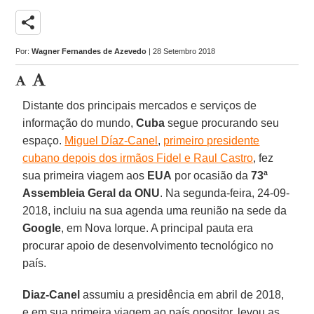
share
Por:
Wagner Fernandes de Azevedo
| 28 Setembro 2018
Distante dos principais mercados e serviços de
informação do mundo,
Cuba
segue procurando seu
espaço.
Miguel Díaz-Canel
,
primeiro presidente
cubano depois dos irmãos Fidel e Raul Castro
, fez
sua primeira viagem aos
EUA
por ocasião da
73ª
Assembleia Geral da ONU
. Na segunda-feira, 24-09-
2018, incluiu na sua agenda uma reunião na sede da
Google
, em Nova Iorque. A principal pauta era
procurar apoio de desenvolvimento tecnológico no
país.
Diaz-Canel
assumiu a presidência em abril de 2018,
e em sua primeira viagem ao país opositor, levou as