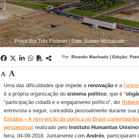
Praça dos Três Poderes | Foto: Sidney Michaluate
Por:
Ricardo Machado | Edição: Patr
Uma das dificuldades que impede a
renovação
e a
(re)inv
é a própria organização do
sistema político
, que é “
oligá
“participação cidadã e o engajamento político”, diz
Robert
entrevista a seguir, concedida pessoalmente durante sua 
Estudos – A reinvenção da política no Brasil contemporâne
perspectivas
realizado pelo
Instituto Humanitas Unisino
feira, 04-09-2018. Juntamente com
Andrés
, participaram