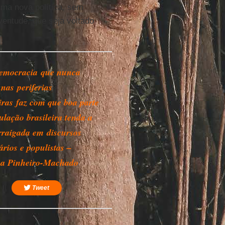
uma nova política, sem
ventude, que seja voltado
emocracia que nunca
 nas periferias
eiras faz com que boa parte
ulação brasileira tenda a
arraigada em discursos
ários e populistas –
a Pinheiro-Machado
Tweet