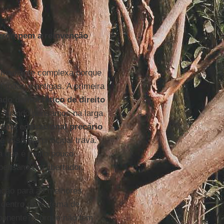
errompem a reinvenção
emamente complexa porque
fundas e antigas. A primeira
ado democrático de direito
, quando pensamos na larga
tema educacional precário
 essa é a principal trava.
a que é muito pouco
pensamento libertador.
ação para as melhores
 dentro do sistema de
mponente? Porque não tem