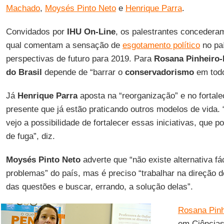
Machado
,
Moysés Pinto Neto
e
Henrique Parra
.
Convidados por
IHU On-Line
, os palestrantes concederam
qual comentam a sensação de
esgotamento político
no paí
perspectivas de futuro para 2019. Para
Rosana Pinheiro
do Brasil
depende de “barrar o
conservadorismo
em todo 
Já
Henrique Parra
aposta na “reorganização” e no fortale
presente que já estão praticando outros modelos de vida.
vejo a possibilidade de fortalecer essas iniciativas, que 
de fuga”, diz.
Moysés Pinto Neto
adverte que “não existe alternativa fá
problemas” do país, mas é preciso “trabalhar na direção 
das questões e buscar, errando, a solução delas”.
Rosana Pin
em Ciências