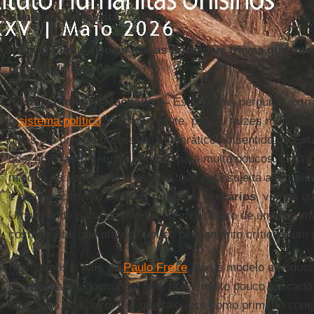
Confira a entrevista.
IHU On-Line — Quais são as principais travas que int
política do Brasil?
Rosana Pinheiro-Machado —
Essa é uma pergunta extr
o
sistema político
, evidentemente, possui raízes muito pro
delas é o próprio processo democrático no sentido de
Est
que, no
Brasil
, sempre ocorreu para muito poucos. Então
maioria da população brasileira, que está sujeita a um
sis
e ao oferecimento de
bens públicos precários
, vemos que
Uma grande parte da população vive dentro de um sistem
cosmopolita, que oferece pouco pensamento crítico e um 
Nós somos o país de
Paulo Freire
, que é modelo de educ
universidades do mundo, mas que é muito pouco aplicado
educação brasileiro. Por que falo isso como primeiro co