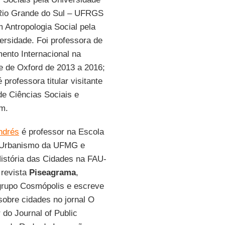
Rio Grande do Sul – UFRGS
 Antropologia Social pela
rsidade. Foi professora de
ento Internacional na
e de Oxford de 2013 a 2016;
 professora titular visitante
e Ciências Sociais e
m.
ndrés
é professor na Escola
e Urbanismo da UFMG e
istória das Cidades na FAU-
 revista
Piseagrama
,
grupo Cosmópolis e escreve
obre cidades no jornal O
 do Journal of Public