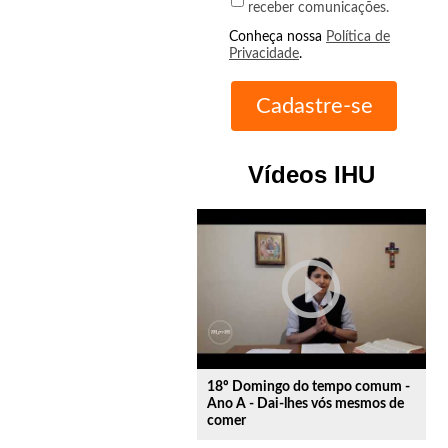
receber comunicações.
Conheça nossa
Política de
Privacidade
.
Vídeos IHU
play_circle_outline
18º Domingo do tempo comum -
Ano A - Dai-lhes vós mesmos de
comer