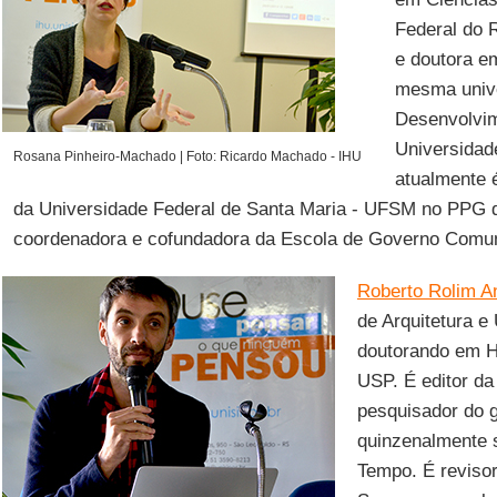
Federal do 
e doutora em
mesma unive
Desenvolvim
Universidad
Rosana Pinheiro-Machado | Foto: Ricardo Machado - IHU
atualmente é
da Universidade Federal de Santa Maria - UFSM no PPG d
coordenadora e cofundadora da Escola de Governo Comu
Roberto Rolim A
de Arquitetura 
doutorando em H
USP. É editor da
pesquisador do 
quinzenalmente s
Tempo. É revisor