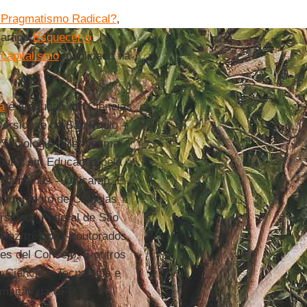
 Pragmatismo Radical?
,
 artigo
Esquecer o
 capitalismo
, publicado na
a
é graduado em Ciências
versidade de São Paulo –
Sociologia pela mesma
doutor em Educação pela
 Campinas – Unicamp. É
partamento de Ciências
rsidade Federal de São
 Fez três pós-doutorados.
s del Consejo. E outros
m Ciência e Tecnologia e
ormação da UFRJ.