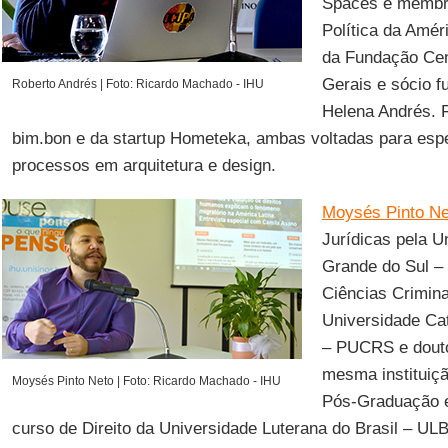
Spaces e membr
Política da Amér
da Fundação Cen
Gerais e sócio f
Roberto Andrés | Foto: Ricardo Machado - IHU
Helena Andrés. F
bim.bon e da startup Hometeka, ambas voltadas para espe
processos em arquitetura e design.
Moysés Pinto Ne
Jurídicas pela U
Grande do Sul 
Ciências Criminai
Universidade Cat
– PUCRS e douto
mesma instituiç
Moysés Pinto Neto | Foto: Ricardo Machado - IHU
Pós-Graduação 
curso de Direito da Universidade Luterana do Brasil – U