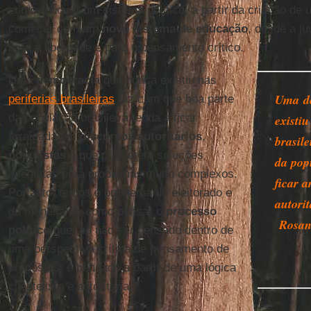
como renovar um sistema político, a partir da criação de 
começar com um
novo sistema de educação
, desde a ju
para a liberdade e para o pensamento crítico.
Uma
democracia
que nunca existiu nas
Uma d
periferias brasileiras
faz com que boa parte
da população brasileira tenda a ficar
existiu
arraigada em
discursos autoritários
,
brasil
populistas
e que prometem soluções
da pop
imediatas para problemas muito complexos.
ficar 
Portanto, temos o problema do eleitorado e
autorit
da maneira de como pensar o
processo
Rosan
político
que, ao não ser pensado dentro de
uma perspectiva crítica de pensamento de
propostas, é pensado a partir de uma lógica
clientelista e autoritária.