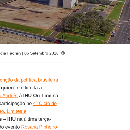
icia Fachin
| 06 Setembro 2018
enção da política brasileira
rquico
” e dificulta a
o Andrés
à
IHU On-Line
na
participação no
4º Ciclo de
o. Limites e
s – IHU
na última terça-
 do evento
Rosana Pinheiro-