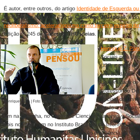
É autor, entre outros, do artigo
Identidade de Esquerda ou
publicado na edição nº 259 de
Cadernos IHU ideias
, e do
neoliberalismo: aceleracionismo como terceiro espírito do
edição nº 245 de
Cadernos IHU ideias
.
Henrique Z. Parr
Sociais pela Uni
USP, mestre em 
universidade e 
Universidade de
professor no De
Sociais da Unive
Henrique Parra | Foto: Ricardo Machado - IHU
Paulo – Unifesp.
Um na Espanha, no Centro de Ciencias Humanas y Sociale
dois no Brasil, um no Instituto Brasileiro de Informação e
outro no Programa de Pós-Graduação em Ciência da Inf