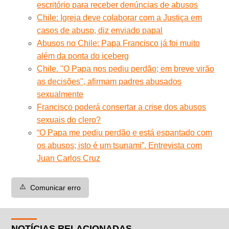
escritório para receber denúncias de abusos
Chile: Igreja deve colaborar com a Justiça em
casos de abuso, diz enviado papal
Abusos no Chile: Papa Francisco já foi muito
além da ponta do iceberg
Chile. "O Papa nos pediu perdão; em breve virão
as decisões", afirmam padres abusados
sexualmente
Francisco poderá consertar a crise dos abusos
sexuais do clero?
“O Papa me pediu perdão e está espantado com
os abusos; isto é um tsunami”. Entrevista com
Juan Carlos Cruz
⚠️
Comunicar erro
NOTÍCIAS RELACIONADAS