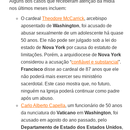
Alguns dos casos que receberam atenção da mídia
nos últimos meses incluem:
O cardeal
Theodore McCarrick
, arcebispo
aposentado de
Washington
, foi acusado de
abusar sexualmente de um adolescente há quase
50 anos. Ele não pode ser julgado sob a lei do
estado de
Nova York
por causa do estatuto de
limitações. Porém, a arquidiocese de
Nova York
considerou a acusação “
confiável e substancial
”.
Francisco
disse ao cardeal de 87 anos que ele
não poderá mais exercer seu ministério
sacerdotal. Este caso mostra que, no futuro,
ninguém na Igreja poderá continuar como padre
após um abuso.
Carlo Alberto Capella
, um funcionário de 50 anos
da nunciatura do
Vaticano
em
Washington
, foi
acusado em agosto do ano passado, pelo
Departamento de Estado dos Estados Unidos
,