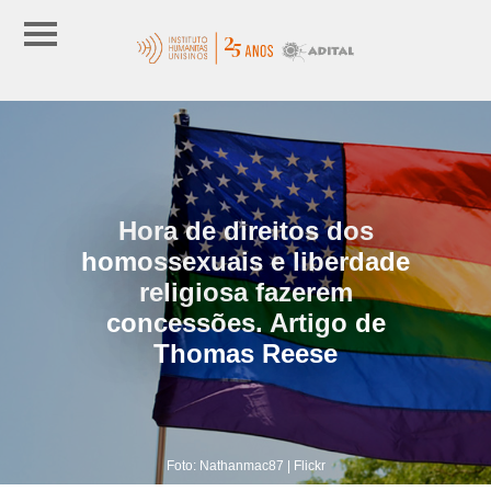
Hora de direitos dos
homossexuais e liberdade
religiosa fazerem
concessões. Artigo de
Thomas Reese
Foto: Nathanmac87 | Flickr