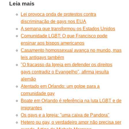
Leia mais
Lei provoca onda de protestos contra
discriminação de gays nos EUA
A semana que transformou os Estados Unidos
Comunidade LGBT: O que Francisco pode
ensinar aos bispos americanos
Casamento homossexual avança no mundo, mas
leis antigays também
"O fracasso da Igreja em defender os direitos
gays contradiz o Evangelho", afirma jesuíta
alemão
Atentado em Orlando: um golpe para a
comunidade gay
Boate em Orlando é referência na luta LGBT e de
imigrantes
Os gays e a Igreja: ''uma caixa de Pandora"
Hetero ou gay, o verdadeiro amor não precisa ser