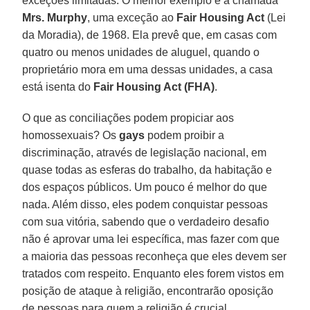
exceções limitadas. O melhor exemplo é a chamada
Mrs. Murphy
, uma exceção ao
Fair Housing Act
(Lei
da Moradia), de 1968. Ela prevê que, em casas com
quatro ou menos unidades de aluguel, quando o
proprietário mora em uma dessas unidades, a casa
está isenta do
Fair Housing Act (FHA)
.
O que as conciliações podem propiciar aos
homossexuais? Os
gays
podem proibir a
discriminação, através de legislação nacional, em
quase todas as esferas do trabalho, da habitação e
dos espaços públicos. Um pouco é melhor do que
nada. Além disso, eles podem conquistar pessoas
com sua vitória, sabendo que o verdadeiro desafio
não é aprovar uma lei específica, mas fazer com que
a maioria das pessoas reconheça que eles devem ser
tratados com respeito. Enquanto eles forem vistos em
posição de ataque à religião, encontrarão oposição
de pessoas para quem a religião é crucial.