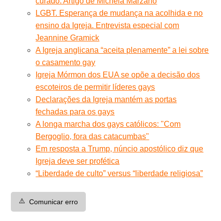
curado. Artigo de Michela Marzano
LGBT. Esperança de mudança na acolhida e no
ensino da Igreja. Entrevista especial com
Jeannine Gramick
A Igreja anglicana “aceita plenamente” a lei sobre
o casamento gay
Igreja Mórmon dos EUA se opõe a decisão dos
escoteiros de permitir líderes gays
Declarações da Igreja mantém as portas
fechadas para os gays
A longa marcha dos gays católicos: "Com
Bergoglio, fora das catacumbas"
Em resposta a Trump, núncio apostólico diz que
Igreja deve ser profética
“Liberdade de culto” versus “liberdade religiosa”
⚠️
Comunicar erro