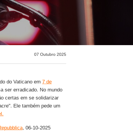
07 Outubro 2025
tado do Vaticano em
7 de
sa ser erradicado. No mundo
ão certas em se solidarizar
sacre". Ele também pede um
l.
Repubblica
, 06-10-2025