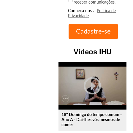
receber comunicações.
Conheça nossa
Política de
Privacidade
.
Vídeos IHU
play_circle_outline
18º Domingo do tempo comum -
Ano A - Dai-lhes vós mesmos de
comer