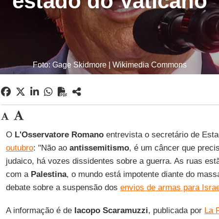
estado do Vaticano
Foto: Gage Skidmore | Wikimedia Commons
O
L'Osservatore Romano
entrevista o secretário de Es
outubro
: "Não ao
antissemitismo
, é um câncer que preci
judaico, há vozes dissidentes sobre a guerra. As ruas est
com a
Palestina
, o mundo está impotente diante do mas
debate sobre a suspensão dos
envios de armas para Israe
A informação é de
Iacopo Scaramuzzi
, publicada por
La 