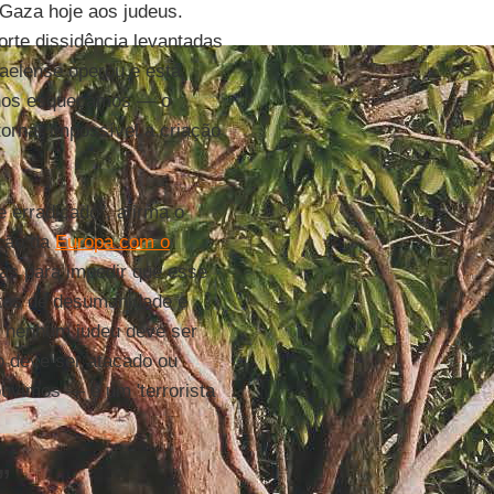
 Gaza hoje aos judeus.
rte dissidência levantadas
raelense operou e está
nos esqueçamos — o
ornar impossível a criação
 erradicado", afirma o
ação da
Europa com o
as para impedir que esse
tos de desumanidade e
s: nenhum judeu deve ser
o deve ser atacado ou
uvimos — é um 'terrorista
”