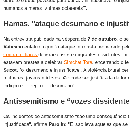
estreito e superpovoado para outra… É inaceitável e injust
humanos a meras ‘vítimas colaterais’”.
Hamas, "ataque desumano e injustif
Na entrevista publicada na véspera de
7 de outubro
, o se
Vaticano
enfatizou que "o ataque terrorista perpetrado pe
contra milhares
de israelenses e migrantes residentes, mu
estavam prestes a celebrar
Simchat Torá
, encerrando o f
Sucot
, foi desumano e injustificável. A violência brutal pe
mulheres, jovens e idosos não pode ser justificada de f
indigno e — repito — desumano".
Antissemitismo e “vozes dissident
Os incidentes de antissemitismo "são uma consequência t
injustificada", afirma
Parolin
: "E isso leva aqueles que s