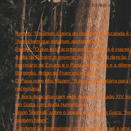
oficialmente reconhecido pela
Santa Sé
há dez anos.
Leia mais
Parolin: "Estamos à beira do desastre; a escalada é 
"Ainda bem que estamos ajudando Gaza"
Parolin: "O que está acontecendo em Gaza é inaceit
A luta de Parolin, o governo de Leão XIV: a direção 
secretário de Estado e o Papa sobre Gaza e a difere
Bergoglio. Artigo de Francesco Grana
O Papa ouve Abu Mazen: "A ajuda humanitária para
necessária"
"É hora de acabar com este massacre": Leão XIV liga
em Gaza com ajuda humanitária
Bispo Shomali, sobre o ataque à igreja em Gaza: "Isr
também fujam"
Condenação internacional do ataque de Israel a uma 