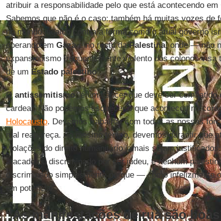
atribuir a responsabilidade pelo que está acontecendo em
Sabemos que não é o caso: também há muitas vozes de fo
no mundo judaico contra a forma como o atual governo is
operando em
Gaza
e no resto da
Palestina
, onde — não 
expansionismo frequentemente violento dos colonos visa t
de um
Estado palestino
".
O
antissemitismo
"é um câncer que deve ser combatido e
cardeal. Não podemos esquecer o que aconteceu no cor
Holocausto
. Devemos trabalhar com todas as nossas forç
mal reapareça. Ao mesmo tempo, devemos garantir que a
violações do direito humanitário jamais sejam justificado
atacado ou discriminado por ser judeu, e nenhum palestin
discriminado simplesmente porque — como infelizmente o
em potencial'.
“As manifestações de rua são boas