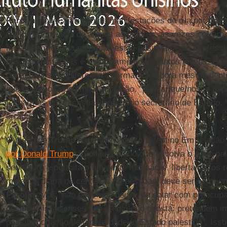
Parolin
elogia as recentes manifestações de rua por
Gaz
devido à violência de alguns agitadores, às vezes corram 
mensagem errada na mídia, estou positivamente impressi
nas manifestações e o engajamento de tantos jovens. É u
condenados à indiferença", afirma. E embora mesmo dentr
que devemos nos limitar à oração, "pensar que nosso pape
fecharmos em sacristias", afirma o secretário de Estado,
errado".
O plano de
Trump
e o envolvimento palestino Em relação
por Donald Trump
, "qualquer plano que envolva o povo pa
seu futuro e permita o fim deste massacre, libertando os 
matança diária de centenas de pessoas, deve ser bem-vin
Parolin
. Mas "não podemos deixar de notar com preocup
decisões israelenses vão na direção oposta: pretendem 
possível criação de um verdadeiro Estado palestino". Isso,