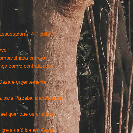
assustadora." A Flotilha?
ável"
compartilhada entre o
nça com o centralizador
 Gaza é urgentemente
 para Pizzaballa após entrar
ael quer que os cristãos
igreja católica em Gaza