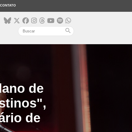
CONTATO
search
lano de
stinos",
ário de