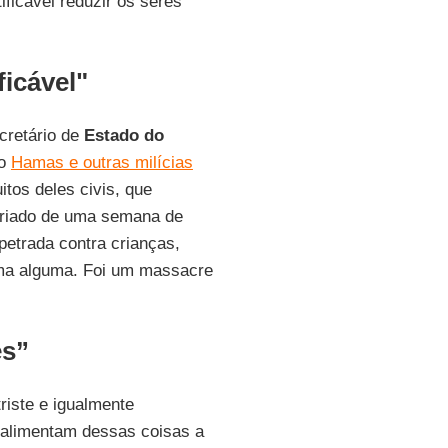
ificável reduzir os seres
icável"
cretário de
Estado do
lo
Hamas e outras milícias
itos deles civis, que
eriado de uma semana de
rpetrada contra crianças,
orma alguma. Foi um massacre
es”
riste e igualmente
e alimentam dessas coisas a