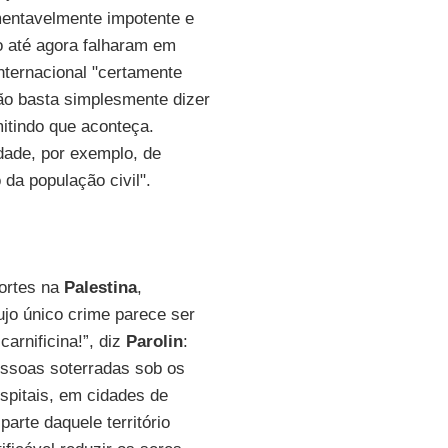
mentavelmente impotente e
o até agora falharam em
internacional "certamente
ão basta simplesmente dizer
mitindo que aconteça.
dade, por exemplo, de
da população civil".
ortes na
Palestina
,
ujo único crime parece ser
arnificina!”, diz
Parolin
:
ssoas soterradas sob os
pitais, em cidades de
rte daquele território