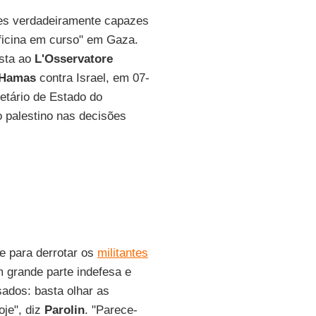
ses verdadeiramente capazes
nificina em curso" em Gaza.
sta ao
L'Osservatore
Hamas
contra Israel, em 07-
retário de Estado do
o palestino nas decisões
se para derrotar os
militantes
 grande parte indefesa e
ados: basta olhar as
je", diz
Parolin
. "Parece-