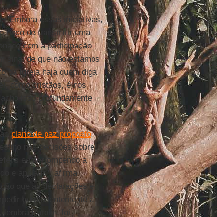
a
: "Embora essas iniciativas,
o risco de transmitir uma
onado com a participação
m sinal de que não estamos
o da Igreja haja quem diga
l, como cristãos, é nos
 "acho isso profundamente
 ao
plano de paz proposto
lestino nas decisões sobre
reféns e interrompendo a
do e apoiado", afirma
ação que as declarações e
impedir permanentemente a
 lembra Parolin, foi