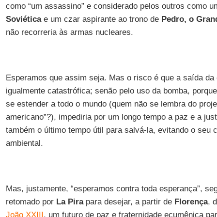
como “um assassino” e considerado pelos outros como u
Soviética
e um czar aspirante ao trono de
Pedro, o Gran
não recorreria às armas nucleares.
Esperamos que assim seja. Mas o risco é que a saída da 
igualmente catastrófica; senão pelo uso da bomba, porque
se estender a todo o mundo (quem não se lembra do proje
americano”?), impediria por um longo tempo a paz e a just
também o último tempo útil para salvá-la, evitando o seu c
ambiental.
Mas, justamente, “esperamos contra toda esperança”, seg
retomado por
La Pira
para desejar, a partir de
Florença
, 
João XXIII
, um futuro de paz e fraternidade ecumênica pa