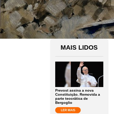
MAIS LIDOS
Prevost assina a nova
Constituição. Removida a
parte teocrática de
Bergoglio
LER MAIS