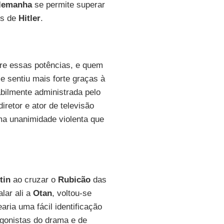
lemanha
se permite superar
is de
Hitler
.
tre essas potências, e quem
se sentiu mais forte graças à
abilmente administrada pelo
iretor e ator de televisão
ma unanimidade violenta que
tin
ao cruzar o
Rubicão
das
alar ali a
Otan
, voltou-se
ria uma fácil identificação
agonistas do drama e de