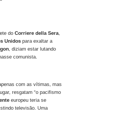
hete do
Corriere della Sera
,
s Unidos
para exaltar a
igon
, diziam estar lutando
rnasse comunista.
 é apenas com as vítimas, mas
gar, resgatam “o pacifismo
ente
europeu teria se
sistindo televisão. Uma