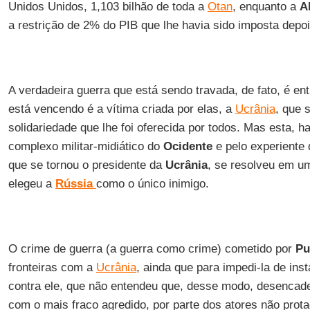
Unidos Unidos, 1,103 bilhão de toda a
Otan
, enquanto a
A
a restrição de 2% do PIB que lhe havia sido imposta depo
A verdadeira guerra que está sendo travada, de fato, é en
está vencendo é a vítima criada por elas, a
Ucrânia
, que 
solidariedade que lhe foi oferecida por todos. Mas esta, h
complexo militar-midiático do
Ocidente
e pelo experiente d
que se tornou o presidente da
Ucrânia
, se resolveu em u
elegeu a
Rússia
como o único inimigo.
O crime de guerra (a guerra como crime) cometido por
Pu
fronteiras com a
Ucrânia
, ainda que para impedi-la de inst
contra ele, que não entendeu que, desse modo, desencadea
com o mais fraco agredido, por parte dos atores não prot