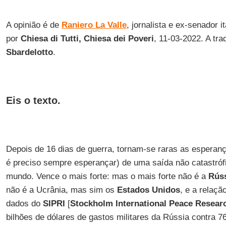
A opinião é de
Raniero La Valle
, jornalista e ex-senador i
por
Chiesa di Tutti, Chiesa dei Poveri
, 11-03-2022. A tr
Sbardelotto
.
Eis o texto.
Depois de 16 dias de guerra, tornam-se raras as espera
é preciso sempre esperançar) de uma saída não catastrófi
mundo. Vence o mais forte: mas o mais forte não é a
Rús
não é a Ucrânia, mas sim os
Estados Unidos
, e a relaç
dados do
SIPRI
[
Stockholm International Peace Researc
bilhões de dólares de gastos militares da Rússia contra 7