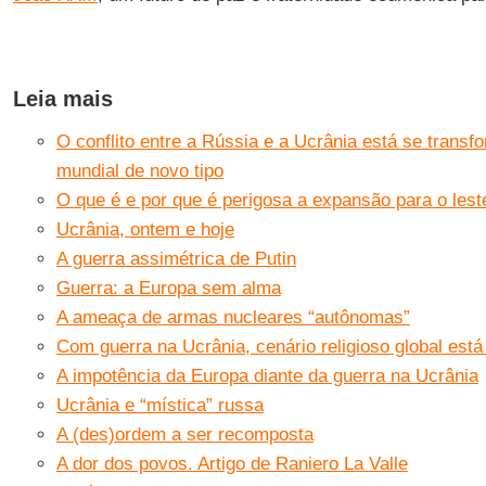
Leia mais
O conflito entre a Rússia e a Ucrânia está se tran
mundial de novo tipo
O que é e por que é perigosa a expansão para o les
Ucrânia, ontem e hoje
A guerra assimétrica de Putin
Guerra: a Europa sem alma
A ameaça de armas nucleares “autônomas”
Com guerra na Ucrânia, cenário religioso global est
A impotência da Europa diante da guerra na Ucrânia
Ucrânia e “mística” russa
A (des)ordem a ser recomposta
A dor dos povos. Artigo de Raniero La Valle