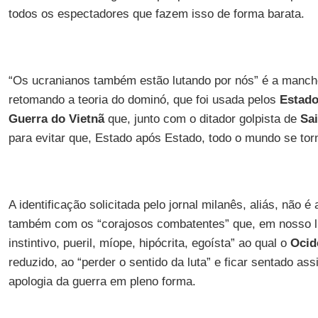
todos os espectadores que fazem isso de forma barata.
“Os ucranianos também estão lutando por nós” é a manc
retomando a teoria do dominó, que foi usada pelos
Estado
Guerra do Vietnã
que, junto com o ditador golpista de
Sa
para evitar que, Estado após Estado, todo o mundo se to
A identificação solicitada pelo jornal milanês, aliás, não
também com os “corajosos combatentes” que, em nosso lu
instintivo, pueril, míope, hipócrita, egoísta” ao qual o
Ocid
reduzido, ao “perder o sentido da luta” e ficar sentado as
apologia da guerra em pleno forma.