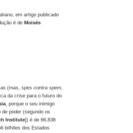
taliano, em artigo publicado
adução é de
Moisés
nças (mas,
spes contra spem
,
ca da crise para o futuro do
sia
, porque o seu inimigo
ão de poder (segundo os
h Institute
]) é de 66,838
66 bilhões dos Estados