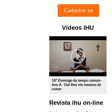
Vídeos IHU
play_circle_outline
18º Domingo do tempo comum -
Ano A - Dai-lhes vós mesmos de
comer
Revista ihu on-line