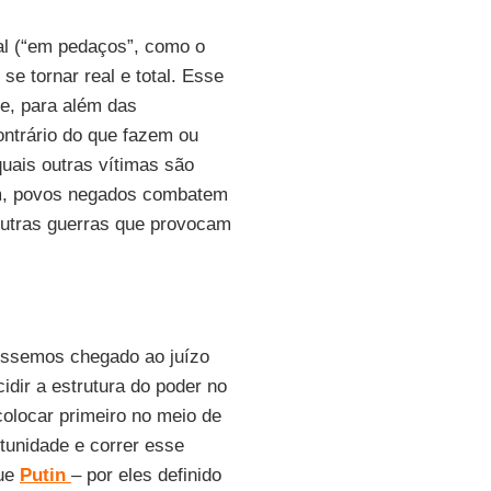
ual (“em pedaços”, como o
se tornar real e total. Esse
ue, para além das
ontrário do que fazem ou
quais outras vítimas são
em, povos negados combatem
 outras guerras que provocam
éssemos chegado ao juízo
idir a estrutura do poder no
colocar primeiro no meio de
tunidade e correr esse
que
Putin
– por eles definido