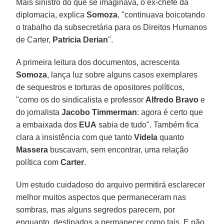
Mais sinistro do que se imaginava, o ex-chefe da
diplomacia, explica
Somoza
, "continuava boicotando
o trabalho da subsecretária para os Direitos Humanos
de Carter,
Patricia Derian
".
A primeira leitura dos documentos, acrescenta
Somoza
, lança luz sobre alguns casos exemplares
de sequestros e torturas de opositores políticos,
"como os do sindicalista e professor
Alfredo Bravo
e
do jornalista
Jacobo Timmerman
: agora é certo que
a embaixada dos
EUA
sabia de tudo". Também fica
clara a insistência com que tanto
Videla
quanto
Massera
buscavam, sem encontrar, uma relação
política com
Carter
.
Um estudo cuidadoso do arquivo permitirá esclarecer
melhor muitos aspectos que permaneceram nas
sombras, mas alguns segredos parecem, por
enquanto, destinados a permanecer como tais. E não