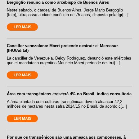
Bergoglio renuncia como arcebispo de Buenos Aires
Neste sábado, o cardeal de Buenos Aires, Jorge Mario Bergoglio
(foto), ultrapassa a idade canônica de 75 anos, disposta pela Igr[...]
LER MAIS
Canciller venezolana: Macri pretende destruir el Mercosur
(IHU/Adital)
La canciller de Venezuela, Delcy Rodríguez, denunció este miércoles
que el mandatario argentino Mauricio Macri pretende destrui[...]
LER MAIS
Área com transgênicos crescerá 4% no Brasil, indica consultoria
A área plantada com culturas transgênicas deverá alcançar 42,2
milhões de hectares nesta safra 2014/15 no Brasil, de acordo c[...]
LER MAIS
Por que os transgênicos são uma ameaça aos camponeses, à