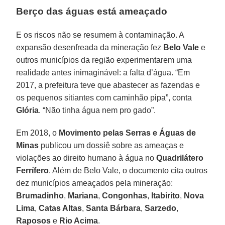
Berço das águas está ameaçado
E os riscos não se resumem à contaminação. A
expansão desenfreada da mineração fez
Belo Vale
e
outros municípios da região experimentarem uma
realidade antes inimaginável: a falta d’água. “Em
2017, a prefeitura teve que abastecer as fazendas e
os pequenos sitiantes com caminhão pipa”, conta
Glória
. “Não tinha água nem pro gado”.
Em 2018, o
Movimento pelas Serras e Águas de
Minas
publicou um dossiê sobre as ameaças e
violações ao direito humano à água no
Quadrilátero
Ferrífero
. Além de Belo Vale, o documento cita outros
dez municípios ameaçados pela mineração:
Brumadinho
,
Mariana
,
Congonhas
,
Itabirito
,
Nova
Lima
,
Catas Altas
,
Santa Bárbara
,
Sarzedo
,
Raposos
e
Rio Acima
.