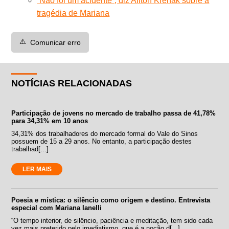
“Não foi um acidente”, diz Ailton Krenak sobre a
tragédia de Mariana
⚠️
Comunicar erro
NOTÍCIAS RELACIONADAS
Participação de jovens no mercado de trabalho passa de 41,78%
para 34,31% em 10 anos
34,31% dos trabalhadores do mercado formal do Vale do Sinos
possuem de 15 a 29 anos. No entanto, a participação destes
trabalhad[...]
LER MAIS
Poesia e mística: o silêncio como origem e destino. Entrevista
especial com Mariana Ianelli
“O tempo interior, de silêncio, paciência e meditação, tem sido cada
vez mais preterido pelo imediatismo, que é a noção d[...]