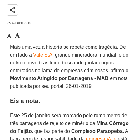
share
28 Janeiro 2019
Mais uma vez a história se repete como tragédia. De
um lado a
Vale S.A
, grande mineradora mundial, e do
outro o povo brasileiro, buscando juntar corpos
enterrados na lama de empresas criminosas, afirma o
Movimento Atingido por Barragens - MAB
em nota
publicada por seu portal, 26-01-2019.
Eis a nota.
Este 25 de janeiro será marcado pelo rompimento de
três barragens de rejeito de minério da
Mina Córrego
do Feijão
, que faz parte do
Complexo Paraopeba
. A
barragem de responsabilidade da
empresa Vale
está