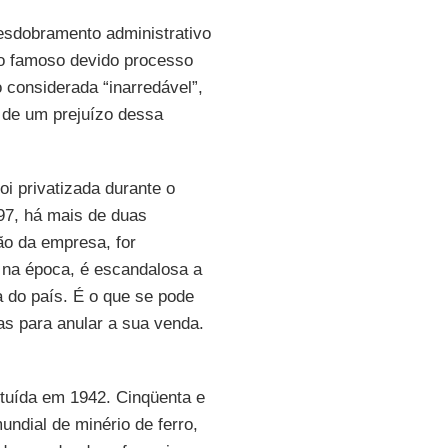
desdobramento administrativo
o o famoso devido processo
 considerada “inarredável”,
 de um prejuízo dessa
foi privatizada durante o
97, há mais de duas
ão da empresa, for
 na época, é escandalosa a
 do país. É o que se pode
as para anular a sua venda.
ituída em 1942. Cinqüenta e
ndial de minério de ferro,