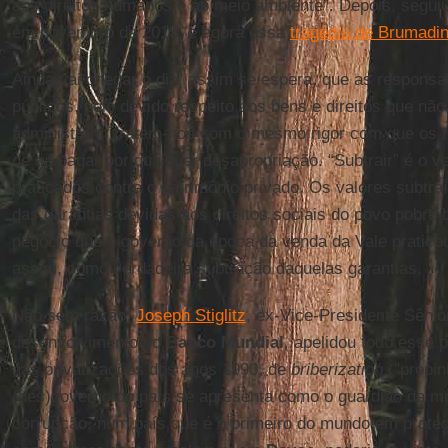
aos direitos humanos e ao meio ambiente”. Depois, segui
em novembro de 2015, e agora essa
tragédia de Brumadi
Ainda vai chegar o dia, assim se espera, que as responsa
públicos, pelo devido respeito aos bens e direitos que n
administram, tratem-nos com o mesmo rigor com que os tr
de se pagar por qualquer desapropriação. “Subtrair” é o v
praticados contra o patrimônio privado. Os valores subtra
das garantias devidas aos direitos sociais do povo pobre b
negócio que o governo da época da venda da Vale pratic
assim, como verdadeira subtração daquelas garantias.
Não sem razão,
Joseph Stiglitz
, ex-Vice-Presidente Sênior
desenvolvimento do
Banco Mundial
, apelidou todo esse 
nas privatizações dos anos 1990, de
briberization
("propin
(des)governo do país se apresenta como o guardião da mo
corrupção, num país que é o primeiro do mundo em proteg