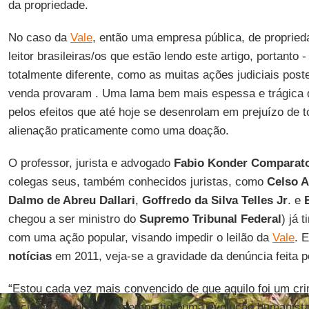
da propriedade.
No caso da
Vale
, então uma empresa pública, de proprieda
leitor brasileiras/os que estão lendo este artigo, portanto
totalmente diferente, como as muitas ações judiciais post
venda provaram . Uma lama bem mais espessa e trágica 
pelos efeitos que até hoje se desenrolam em prejuízo de t
alienação praticamente como uma doação.
O professor, jurista e advogado
Fabio Konder Comparat
colegas seus, também conhecidos juristas, como
Celso A
Dalmo de Abreu Dallari
,
Goffredo da Silva Telles Jr
. e
chegou a ser ministro do
Supremo Tribunal Federal
) já 
com uma ação popular, visando impedir o leilão da
Vale
. 
notícias
em 2011, veja-se a gravidade da denúncia feita 
“Estou cada vez mais convencido de que aquilo foi um cri
nacional. Se nós tivéssemos tido uma evolução humanista