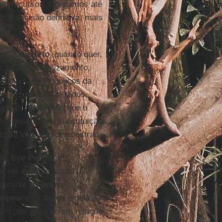
aram recursos. Chegamos até
ma decisão definitiva, mais
aís.”
er Judiciário
, quando quer,
 caso deste ajuizamento,
ambientais, e públicos da
 tivessem sido evitados
outras. Tanto pelo que o
mo pela notória substituição
ado da
Vale
tem demonstrado.
lic Eye People´s
”, a
r em atuação social e
 durante o
Forum
enpeace
da
Suíça
e pela
com pior atuação em relação