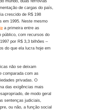
 do mundo, duas ferrovias
mentação de cargas do país,
ia crescido de R$ 198
hões em 1995. Neste mesmo
le
a primeira entre as
o público, com recursos do
 1997 por R$ 3,3 bilhões –
s do que ela lucra hoje em
licas não se deixam
e comparada com as
riedades privadas. O
ma das exigências mais
esapropriado, de modo geral
s sentenças judiciais,
e, ou não, a função social