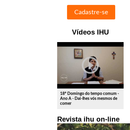
Vídeos IHU
play_circle_outline
18º Domingo do tempo comum -
Ano A - Dai-lhes vós mesmos de
comer
Revista ihu on-line