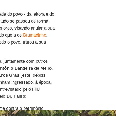
de do povo - da leitora e do
 - tudo se passou de forma
eriores, visando anular a sua
do que a de
Brumadinho
,
odo o povo, tratou a sua
o
, juntamente com outros
ntônio Bandeira de Mello
,
Eros Grau
(este, depois
tinham ingressado, à época,
Entrevistado pelo
IHU
pelo
Dr. Fabio
:
me contra o patrimônio
 da mentalidade coletiva e