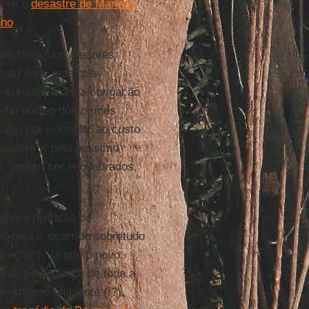
u-se o
desastre de Mariana
nho
.
bilidades dos gestores
ão são seus mas que
ibunais tratam a obrigação
erbo núcleo dos crimes
ídos, por exemplo, ao custo
rasileiro, pelo péssimo
ou, podem ser enquadrados,
 para políticas de
processo, ocorrido sobretudo
ização"). Já que o novo
ral, perseguidor de toda a
er o meio ambiente (!?),