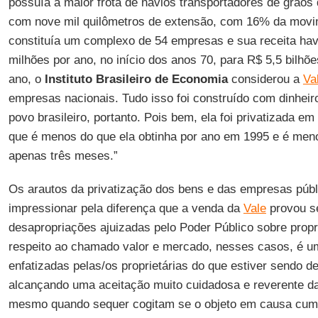
possuía a maior frota de navios transportadores de grãos
com nove mil quilômetros de extensão, com 16% da movi
constituía um complexo de 54 empresas e sua receita hav
milhões por ano, no início dos anos 70, para R$ 5,5 bil
ano, o
Instituto Brasileiro de Economia
considerou a
Va
empresas nacionais. Tudo isso foi construído com dinheir
povo brasileiro, portanto. Pois bem, ela foi privatizada em
que é menos do que ela obtinha por ano em 1995 e é meno
apenas três meses.”
Os arautos da privatização dos bens e das empresas púb
impressionar pela diferença que a venda da
Vale
provou s
desapropriações ajuizadas pelo Poder Público sobre prop
respeito ao chamado valor e mercado, nesses casos, é u
enfatizadas pelas/os proprietárias do que estiver sendo d
alcançando uma aceitação muito cuidadosa e reverente da
mesmo quando sequer cogitam se o objeto em causa cumpr