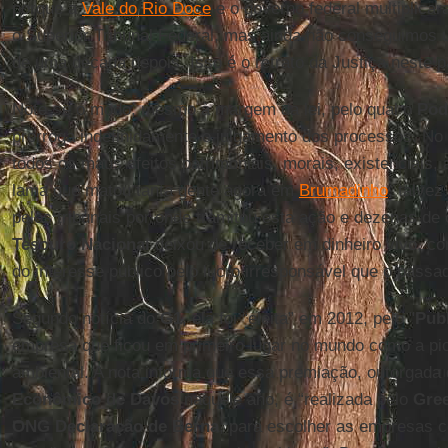
porque a
Vale do Rio Doce
e o governo federal multiplic
o Superior Tribunal Federal, mas ainda não conseguimos u
de uma década depois. Isso é o retrato da Justiça neste p
Note-se o modo, mesmo à margem da lei, pelo qual o
Pod
prorroga indefinidamente o julgamento dos processos. No
todos os maus efeitos patrimoniais, morais, existenciais, 
lama que matou tanta gente agora em
Brumadinho
, talvez
pelos tribunais por onde tramitou esta ação e dezenas de 
Tesouro Nacional
deixou de receber em dinheiro vivo, co
do interesse público pelo lucro irresponsável que o pass
Segundo notícia do
G1
, ela foi “eleita” em 2012, pelo "
Pub
empresa que ficou em primeiro lugar no mundo como a pio
ambiental. A nota informa que essa premiação, outorgada
Econômico de Davos
naquele ano, é “realizada pelo
Gre
ONG Declaração de Berna
, para escolher as empresas 