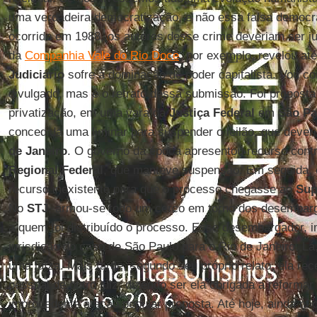
uma verdadeira democratização, e não essa falsa democra
ocorrido em 1988, os autores desse crime deveriam ser j
da
Companhia Vale do Rio Doce
, por exemplo, revelou at
Judiciário
sofre a dominação do poder capitalista. Vou co
divulgado, mas é o retrato dessa submissão. Foi proposta
privatização, em uma vara da
Justiça Federal
em
São Pa
concedida uma liminar para suspender o leilão, que dever
de Janeiro
. O governo da época apresentou recurso cont
Regional Federal
, que manteve suspensão. Em seguida, 
recurso inexistente para que o processo chegasse ao
Sup
No
STJ
, armou-se todo um cerco em torno dos desembarg
a quem foi distribuído o processo. Esse desembargador, 
jurisdição do caso de São Paulo para o Rio de Janeiro. L
uma juíza. Mais tarde, segundo seu próprio relato, ela r
pessoal de outro juiz, dizendo ser ela obrigada a reformar 
improcedente a ação popular proposta. Até hoje, ainda nã