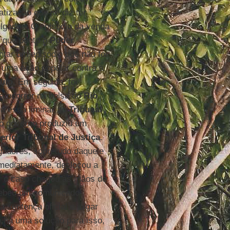
tização que se diz ter
ulgados. O episódio da venda
é que ponto o
Poder
ntar um episódio que não foi
 uma ação popular contra a
ulo
. Em seguida, foi
ia ocorrer na bolsa do
Rio
ra essa liminar ao
Tribunal
o governo produziu um
erior Tribunal de Justiça
.
adores, sobretudo daquele
imediatamente, deslocou a
á, o caso chegou às mãos de
ecebeu um comunicado
a sentença oficial e julgar
o há uma solução para isso,