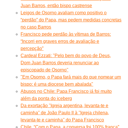
Juan Barros, então bispo castrense
Leigos de Osorno avaliam como positivo o
“perdão” do Papa, mas pedem medidas concretas
no caso Barros
Francisco pede perdão às vítimas de Barros:
“Incorri em graves erros de avaliação e
percepção”
Cardeal Ezzati: ''Pelo bem do povo de Deus,
Dom Juan Barros deveria renunciar ao
episcopado de Osorno''
"Em Osorno, o Papa fará mais do que nomear um
bispo: é uma diocese bem abalada"
Abusos no Chile: Papa Francisco já foi muito
além da ponta do iceberg
Da exortação ''Igreja argentina, levanta-te e
caminha'' de João Paulo II à ''Igreja chilena,
levanta-te e caminha'' do Papa Francisco
Chile. “Com o Papa, a conversa foi 100% franca”.