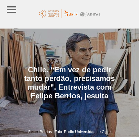
Chile. “Em vez de pedir
tanto perdão, precisamos
mudar”. Entrevista com
Felipe Berríos, jesuíta
Felipe Berríos | Foto: Radio Universidad de Chile