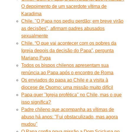
O depoimento de um sacerdote vítima de
Karadima
Chile. "O Papa nos pediu perdão; em breve virão
as decisões", afirmam padres abusados
sexualmente
Chile. “O que vai acontecer com os pobres da
Igreja depois da decisão do Papa”, pergunta
Mariano Puga
Todos os bispos chilenos apresentam sua
renúncia ao Papa após o encontro de Roma
Os enviados do papa ao Chile e a visita à
diocese de Osorno: uma missão muito difícil
Papa quer ''Igreja profética'' no Chile, mas o que
isso significa?
Padre chileno que acompanha as vítimas de
abuso há anos: ''Fui obstaculizado, mas agora
mudou''
O Papa confia nova missão a Dom Scicluna no