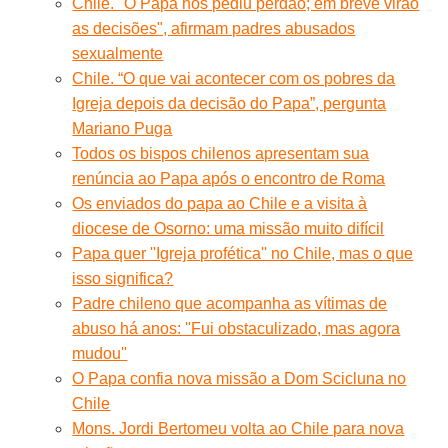
Chile. "O Papa nos pediu perdão; em breve virão
as decisões", afirmam padres abusados
sexualmente
Chile. “O que vai acontecer com os pobres da
Igreja depois da decisão do Papa”, pergunta
Mariano Puga
Todos os bispos chilenos apresentam sua
renúncia ao Papa após o encontro de Roma
Os enviados do papa ao Chile e a visita à
diocese de Osorno: uma missão muito difícil
Papa quer ''Igreja profética'' no Chile, mas o que
isso significa?
Padre chileno que acompanha as vítimas de
abuso há anos: ''Fui obstaculizado, mas agora
mudou''
O Papa confia nova missão a Dom Scicluna no
Chile
Mons. Jordi Bertomeu volta ao Chile para nova