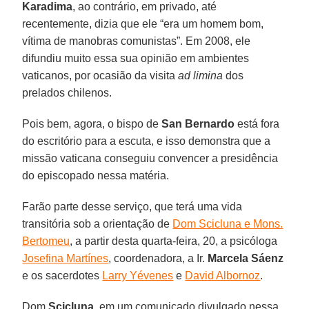
Karadima
, ao contrário, em privado, até
recentemente, dizia que ele “era um homem bom,
vítima de manobras comunistas”. Em 2008, ele
difundiu muito essa sua opinião em ambientes
vaticanos, por ocasião da visita
ad limina
dos
prelados chilenos.
Pois bem, agora, o bispo de
San Bernardo
está fora
do escritório para a escuta, e isso demonstra que a
missão vaticana conseguiu convencer a presidência
do episcopado nessa matéria.
Farão parte desse serviço, que terá uma vida
transitória sob a orientação de
Dom Scicluna e Mons.
Bertomeu
, a partir desta quarta-feira, 20, a psicóloga
Josefina Martínes
, coordenadora, a Ir.
Marcela Sáenz
e os sacerdotes
Larry Yévenes
e
David Albornoz
.
Dom
Scicluna
, em um comunicado divulgado nessa