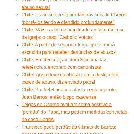
abuso sexual
Chile. Francisco pede perdão aos fiéis de Osorno
“por tê-los ferido e ofendido profundamente”
Chile. Mais cautela e humildade ao falar da crise
da Igreja: o caso ''Catholic Voices''
Chile. A partir de segunda-feira, Igreja abrirá
escritório para receber denúncias de abusos
Chile. Em declaração, dom Scicluna faz
referência a encontro com canonistas
Chile: Igreja deve colaborar com a Justiça em
casos de abuso, diz enviado papal
Chile. Bachelet pediu o afastamento urgente
Juan Barros, então bispo castrense
Leigos de Osorno avaliam como positivo o
“perdão” do Papa, mas pedem medidas concretas
no caso Barros
Francisco pede perdão às vítimas de Barros: