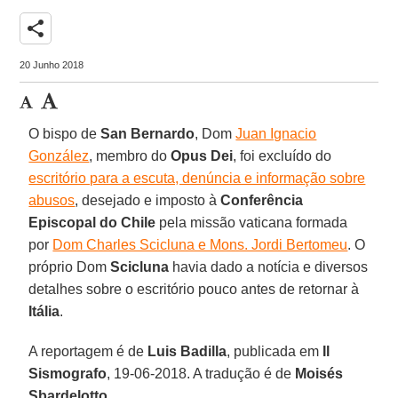
share
20 Junho 2018
O bispo de
San Bernardo
, Dom
Juan Ignacio
González
, membro do
Opus Dei
, foi excluído do
escritório para a escuta, denúncia e informação sobre
abusos
, desejado e imposto à
Conferência
Episcopal do Chile
pela missão vaticana formada
por
Dom Charles Scicluna e Mons. Jordi Bertomeu
. O
próprio Dom
Scicluna
havia dado a notícia e diversos
detalhes sobre o escritório pouco antes de retornar à
Itália
.
A reportagem é de
Luis Badilla
, publicada em
Il
Sismografo
, 19-06-2018. A tradução é de
Moisés
Sbardelotto
.