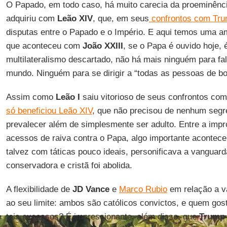
O Papado, em todo caso, há muito carecia da proeminênci
adquiriu com
Leão XIV
, que, em seus
confrontos com Tr
disputas entre o Papado e o Império. E aqui temos uma am
que aconteceu com
João XXIII
, se o Papa é ouvido hoje,
multilateralismo descartado, não há mais ninguém para fa
mundo. Ninguém para se dirigir a “todas as pessoas de bo
Assim como
Leão I
saiu vitorioso de seus confrontos co
só beneficiou Leão XIV
, que não precisou de nenhum segre
prevalecer além de simplesmente ser adulto. Entre a imp
acessos de raiva contra o Papa, algo importante acontec
talvez com táticas pouco ideais, personificava a vanguar
conservadora e cristã foi abolida.
A flexibilidade de
JD Vance
e
Marco Rubio
em relação a v
ao seu limite: ambos são católicos convictos, e quem gost
tais excessos? É impressionante, além disso, que
Trump