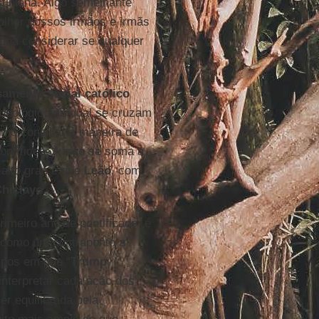
tiniana. Algo semelhante
olher nossos irmãos e irmãs
pena considerar se qualquer
amento social católico
deológico no qual se cruzam
ismo conciliar à maneira de
ontífices. A isso se soma a
alto grau e que
Leão
, com
hiclayo
.
imeiro ano de pontificado, é
 como um contraponto a
pos em que “
Trump
interpretar cada ação dos
er equilibrada pela