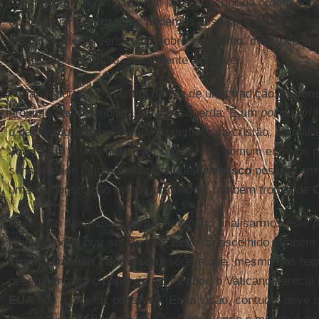
sucesso contra um papa que já foi superior da ordem agos
ocorre com a
imigração
: podemos postular o dever de ac
e citar inúmeros versículos sobre o assunto, mas vale a 
política de imigração é totalmente aceitável.
O Papa, portanto, se situa dentro de uma tradição do
pens
próxima das sensibilidades da esquerda. É um
pot-pourri
i
o pacifismo italiano, o espírito democrata-cristão, o ideal
João XXIII
e uma crítica ao capitalismo comum entre os p
sensibilidade latino-americana que
Francisco
possuía em 
uma demonstração menos dramática, também trouxe de
C
Passando das musas para o teatro, ao analisarmos este pr
legítimo perguntar se, de fato,
Leão
foi escolhido também
Trump
.
Damian Thompson
escreve que, mesmo nos tem
desempenhava o papel de pacificador, o Vaticano parecia 
EUA
sob a pior luz possível”. Essa visão, contudo, deve s