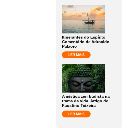
Itinerantes do Espírito.
Comentário de Adroaldo
Palaoro
LER MAIS
A mística zen budista na
trama da vida. Artigo de
Faustino Teixeira
LER MAIS