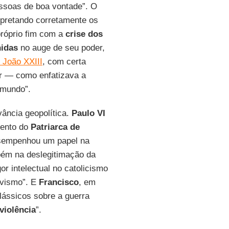
essoas de boa vontade”. O
rpretando corretamente os
próprio fim com a
crise dos
idas
no auge de seu poder,
João XXIII
, com certa
ar — como enfatizava a
 mundo”.
vância geopolítica.
Paulo VI
mento do
Patriarca de
empenhou um papel na
ém na deslegitimação da
r intelectual no catolicismo
ivismo”. E
Francisco
, em
lássicos sobre a guerra
violência
”.