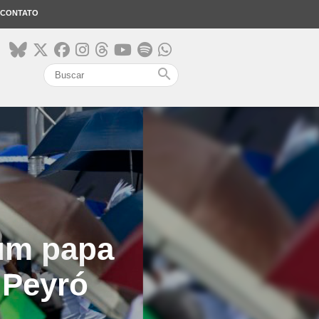
CONTATO
search
 um papa
o Peyró