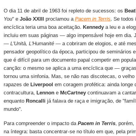
O dia 11 de abril de 1963 foi repleto de sucessos: os
Beat
You
" e
João XXIII
proclamou a
Pacem in Terris
. Se todos 
encíclica teria uma boa aceitação.
Kennedy
a leu e a elo
incluiu em suas páginas — algo impensável hoje em dia. 
—
L'Unità, L'Humanité
— a cobriram de elogios, e até m
pensador geopolítico da época, participou de seminários
que é difícil para um documento papal competir em popu
canção: o mesmo se aplica a uma encíclica que — graça
tornou uma sinfonia. Mas, se não nas discotecas, o velho
rapazes de
Liverpool
em coragem profética: ainda longe 
contracultura,
Lennon
e
McCartney
continuavam a cantar 
enquanto
Roncalli
já falava de raça e imigração, de "famí
mundo".
Para compreender o impacto da
Pacem in Terris
, porém, 
na íntegra: basta concentrar-se no título em que, pela prim