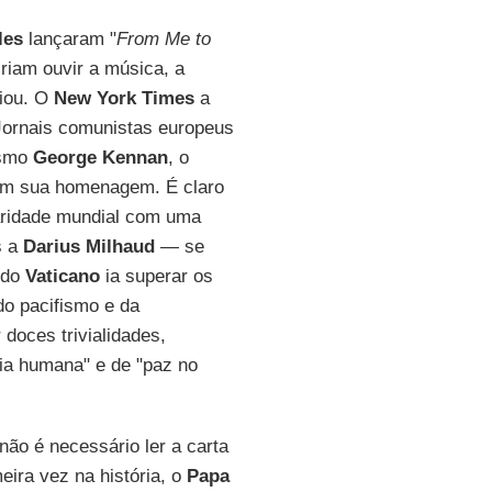
les
lançaram "
From Me to
iriam ouvir a música, a
giou. O
New York Times
a
Jornais comunistas europeus
esmo
George Kennan
, o
 em sua homenagem. É claro
laridade mundial com uma
s a
Darius Milhaud
— se
 do
Vaticano
ia superar os
do pacifismo e da
doces trivialidades,
lia humana" e de "paz no
não é necessário ler a carta
eira vez na história, o
Papa