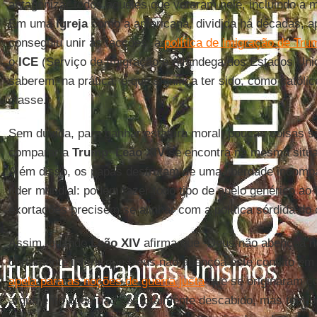
antagonizar todos aqueles que votaram nele, incluindo a ma
Em uma
Igreja
como a americana, dividida há décadas, 
conseguiu unir as facções: a
política de imigração de Tru
o
ICE
(Serviço de Imigração e Alfândega dos Estados Unido
saberem, na prática, o que significa ter sido, como catól
classe.
Sem dúvida, para ganhar estatura moral, poucas coisas s
comparar a
Trump
:
Leão XIV
se encontra na mesma situ
Além disso, os papas desfrutam de uma liberdade incompa
líder mundial: podem fazer todo tipo de apelo genérico a
exortações precisem se alinhar com a política sórdida do 
Assim, quando
Leão XIV
afirma que “Deus não abençoa n
certamente inferir que Deus não abençoa este conflito em
apela para as noções de guerra justa
que se originaram 
argumento pode não ser totalmente descabido, mas tem 