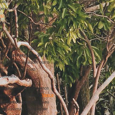
ioria católica que o fez.
apenas uma questão
mp
e, mais especificamente,
s). Talvez seja o fato de
icos, cidadãos de segunda
ão tão eficazes quanto se
ação que
Fernando VII
.
rável à de qualquer outro
o bem sem que suas
cotidiano.
enhum conflito”, devemos
 específico. E quando
Vance
com
Santo Agostinho
, seu
pouquíssimas chances de