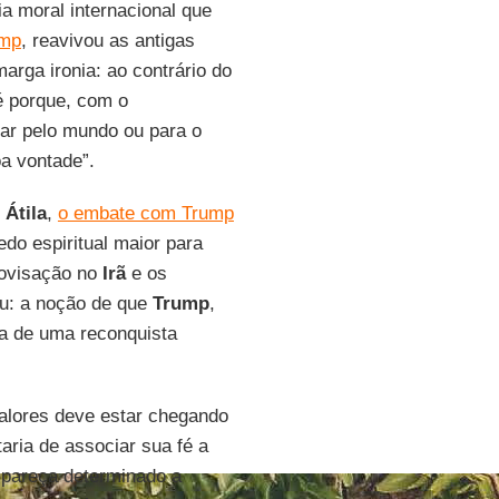
a moral internacional que
ump
, reavivou as antigas
arga ironia: ao contrário do
 é porque, com o
lar pelo mundo ou para o
a vontade”.
m
Átila
,
o embate com Trump
do espiritual maior para
rovisação no
Irã
e os
eu: a noção de que
Trump
,
da de uma reconquista
alores deve estar chegando
aria de associar sua fé a
pareça determinado a