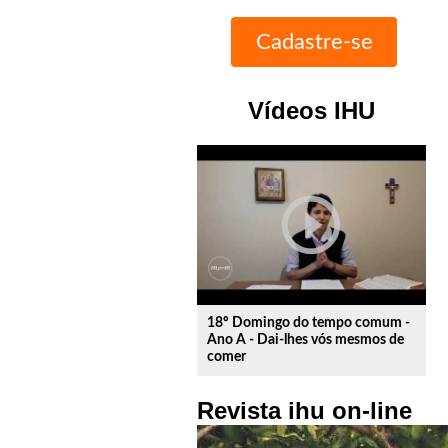
Vídeos IHU
play_circle_outline
18º Domingo do tempo comum -
Ano A - Dai-lhes vós mesmos de
comer
Revista ihu on-line