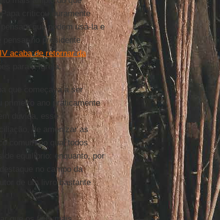
ito mais amplo do que
 Papa criticou duramente
 e pensam que podem usá-la e
pensar no presidente
IV acaba de retornar da
es para a Igreja.
pa que começava a ser
 primeiro ano praticamente
m dúvida, esse
iliação, de amenizar as
ico comum no qual todos
de equilíbrio: enquanto, por
 destaque no campo da
autor de um livro bastante
ar que os fiéis mais