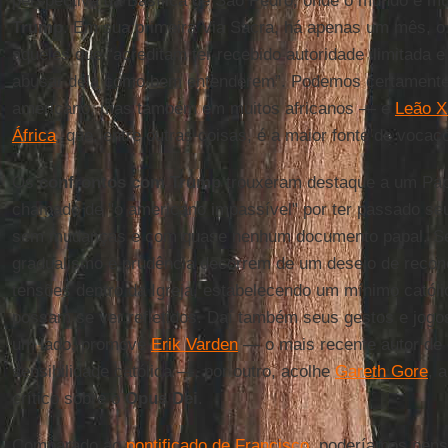
perspectiva da Basílica de São Pedro, onde o mundo é mu
Trump
. Em sua primeira Via Sacra, há apenas um mês, o
aqueles que “acreditam ter recebido autoridade ilimitada
abusar dela como bem entenderem”. Podemos certamente 
americano, mas também em muitos africanos — e
Leão X
África
, que, entre outras coisas, é a maior fonte de vocaçõ
Os
confrontos com Trump
trouxeram destaque a um Pa
chamado de "o americano impassível" por ter passado seu
sem mudanças e com quase nenhum documento papal. Se
gradualismo e prudência decorrem de um desejo de reconc
tensões dentro da Igreja, estabelecendo um mínimo catól
possam se ver refletidos. Daí também seus gestos e jogos 
um lado, promove
Erik Varden
— o mais recente autor de
sensibilidade católica —, por outro, acolhe
Gareth Gore
, 
crítico sobre o
Opus Dei
.
Comparado ao
pontificado de Francisco
, poderíamos pens