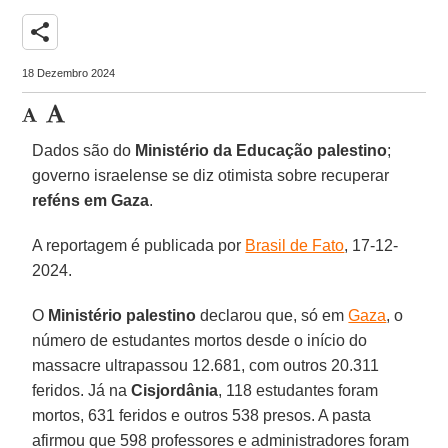
share
18 Dezembro 2024
Dados são do
Ministério da Educação palestino
;
governo israelense se diz otimista sobre recuperar
reféns em Gaza
.
A reportagem é publicada por
Brasil de Fato
, 17-12-
2024.
O
Ministério palestino
declarou que, só em
Gaza
, o
número de estudantes mortos desde o início do
massacre ultrapassou 12.681, com outros 20.311
feridos. Já na
Cisjordânia
, 118 estudantes foram
mortos, 631 feridos e outros 538 presos. A pasta
afirmou que 598 professores e administradores foram