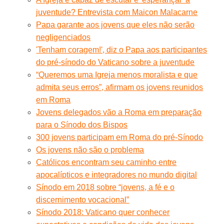
juventude? Entrevista com Maicon Malacarne
Papa garante aos jovens que eles não serão
negligenciados
'Tenham coragem!', diz o Papa aos participantes
do pré-sínodo do Vaticano sobre a juventude
“Queremos uma Igreja menos moralista e que
admita seus erros”, afirmam os jovens reunidos
em Roma
Jovens delegados vão a Roma em preparação
para o Sínodo dos Bispos
300 jovens participam em Roma do pré-Sínodo
Os jovens não são o problema
Católicos encontram seu caminho entre
apocalípticos e integradores no mundo digital
Sínodo em 2018 sobre “jovens, a fé e o
discernimento vocacional”
Sínodo 2018: Vaticano quer conhecer