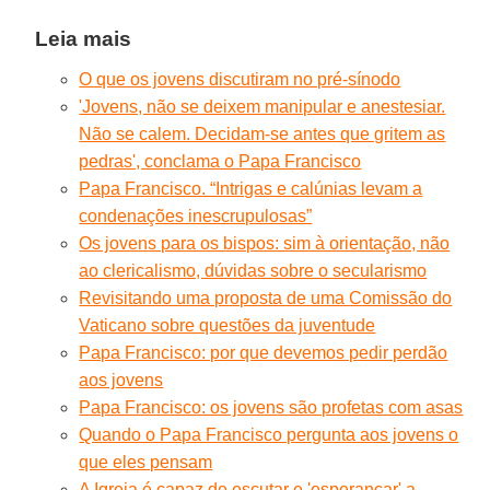
Leia mais
O que os jovens discutiram no pré-sínodo
'Jovens, não se deixem manipular e anestesiar.
Não se calem. Decidam-se antes que gritem as
pedras', conclama o Papa Francisco
Papa Francisco. “Intrigas e calúnias levam a
condenações inescrupulosas”
Os jovens para os bispos: sim à orientação, não
ao clericalismo, dúvidas sobre o secularismo
Revisitando uma proposta de uma Comissão do
Vaticano sobre questões da juventude
Papa Francisco: por que devemos pedir perdão
aos jovens
Papa Francisco: os jovens são profetas com asas
Quando o Papa Francisco pergunta aos jovens o
que eles pensam
A Igreja é capaz de escutar e 'esperançar' a