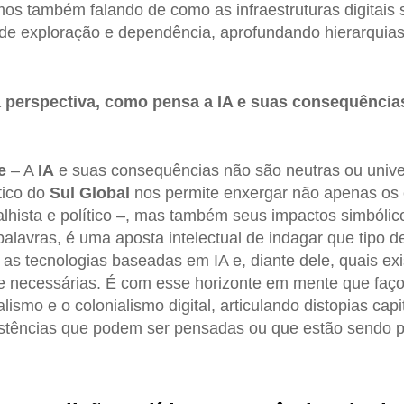
mos também falando de como as infraestruturas digitais 
 de exploração e dependência, aprofundando hierarquias 
a perspectiva, como pensa a IA e suas consequências
e
– A
IA
e suas consequências não são neutras ou univer
ítico do
Sul Global
nos permite enxergar não apenas os e
alhista e político –, mas também seus impactos simbólic
palavras, é uma aposta intelectual de indagar que tipo d
as tecnologias baseadas em IA e, diante dele, quais exi
e necessárias. É com esse horizonte em mente que faço
lismo e o colonialismo digital, articulando distopias capi
istências que podem ser pensadas ou que estão sendo p