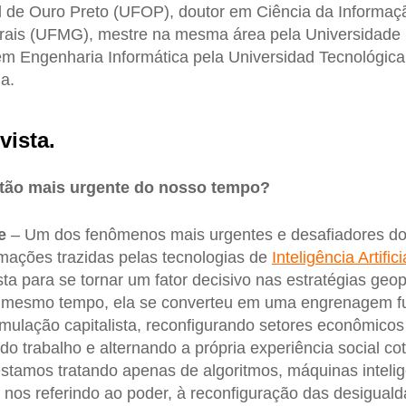
l de Ouro Preto (UFOP), doutor em Ciência da Informaç
rais (UFMG), mestre na mesma área pela Universidade 
m Engenharia Informática pela Universidad Tecnológica
a.
vista.
stão mais urgente do nosso tempo?
e
– Um dos fenômenos mais urgentes e desafiadores do
mações trazidas pelas tecnologias de
Inteligência Artifici
a para se tornar um fator decisivo nas estratégias geop
 mesmo tempo, ela se converteu em uma engrenagem f
ulação capitalista, reconfigurando setores econômicos i
do trabalho e alternando a própria experiência social c
stamos tratando apenas de algoritmos, máquinas inteli
 nos referindo ao poder, à reconfiguração das desiguald