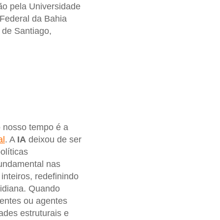
ão pela Universidade
Federal da Bahia
 de Santiago,
 nosso tempo é a
al
. A
IA
deixou de ser
olíticas
undamental nas
nteiros, redefinindo
otidiana. Quando
gentes ou agentes
ades estruturais e