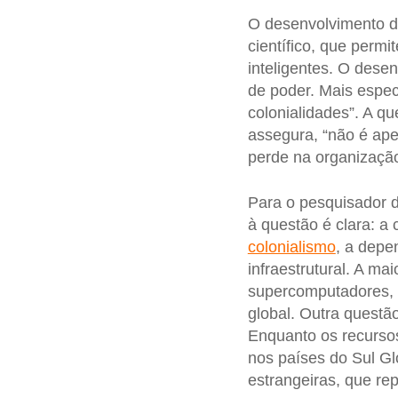
O desenvolvimento 
científico, que permi
inteligentes. O dese
de poder. Mais espec
colonialidades”. A q
assegura, “não é ap
perde na organização
Para o pesquisador 
à questão é clara: a
colonialismo
, a depe
infraestrutural. A ma
supercomputadores,
global. Outra questã
Enquanto os recursos
nos países do Sul Gl
estrangeiras, que re