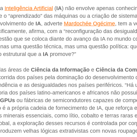
da
Inteligência Artificial
(
IA
) não envolve apenas conheci
te o “aprendizado” das máquinas ou a criação de sistemas
nvolvimento de
IA
, adverte
Mardochée Ogécime
, tem a 
ificamente, afirma, com a “reconfiguração das desiguald
uestão que se coloca diante do avanço da IA no mundo 
enas uma questão técnica, mas uma questão política: 
 estrutural que a
IA
promove?”
das áreas de
Ciência da Informação
e
Ciência da
Com
 corrida dos países pela dominação do desenvolvimento 
ndência e as desigualdades nos países periféricos. “H
ioria dos países latino-americanos e africanos não possu
GPUs
ou fábricas de semicondutores capazes de comp
o é a própria cadeia de fornecimento de IA, que reforça 
 minerais essenciais, como lítio, cobalto e terras raras
obal, a exploração desses recursos é controlada por co
produzem velhas lógicas extrativistas com novas roupage