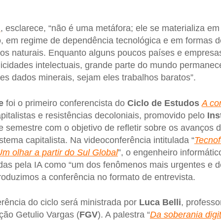
l
, esclarece, “não é uma metáfora; ele se materializa e
o, em regime de dependência tecnológica e em formas d
rsos naturais. Enquanto alguns poucos países e empres
licidades intelectuais, grande parte do mundo permane
es dados minerais, sejam eles trabalhos baratos”.
e
foi o primeiro conferencista do
Ciclo de
Estudos
A cor
apitalistas e resistências decoloniais, promovido pelo
Ins
 semestre com o objetivo de refletir sobre os avanços d
tema capitalista. Na videoconferência intitulada “
Tecnof
 Um olhar a partir do Sul Global
”, o engenheiro informático
das pela IA como “um dos fenômenos mais urgentes e d
produzimos a conferência no formato de entrevista.
rência do ciclo será ministrada por
Luca Belli
, professo
ão Getulio Vargas (
FGV
). A palestra “
Da soberania digi