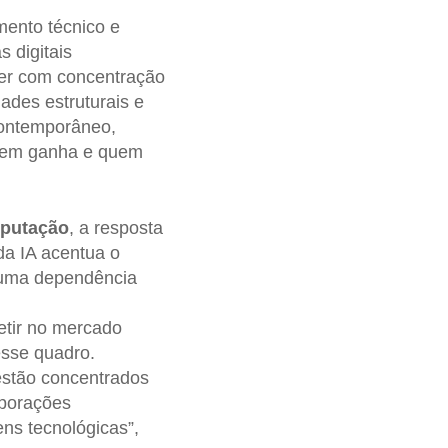
mento técnico e
 digitais
ver com concentração
ades estruturais e
contemporâneo,
quem ganha e quem
putação
, a resposta
da IA acentua o
á uma dependência
i
etir no mercado
esse quadro.
 estão concentrados
rporações
ns tecnológicas”,