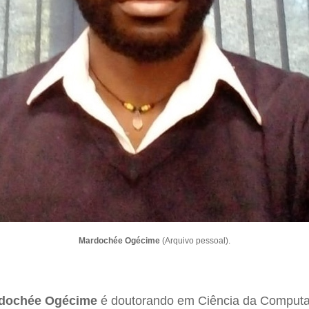
Mardochée Ogécime
(Arquivo pessoal).
dochée Ogécime
é doutorando em Ciência da Computa