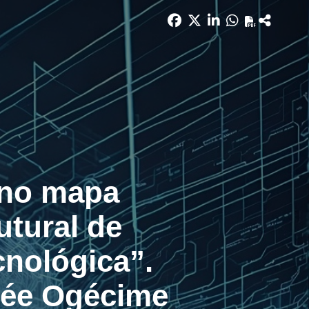
 no mapa
utural de
nológica”.
hée Ogécime