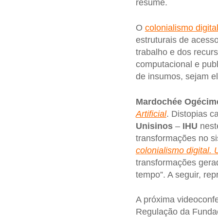
resume.
O
colonialismo digita
estruturais de acess
trabalho e dos recu
computacional e pub
de insumos, sejam el
Mardochée Ogécim
Artificial
. Distopias c
Unisinos
–
IHU
neste
transformações no sis
colonialismo digital.
transformações gera
tempo”. A seguir, re
A próxima videoconfe
Regulação da Fundaç