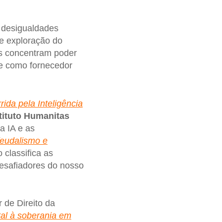
m desigualdades
e exploração do
as concentram poder
ce como fornecedor
rida pela Inteligência
tituto Humanitas
a IA e as
eudalismo e
 classifica as
esafiadores do nosso
r de Direito da
tal à soberania em