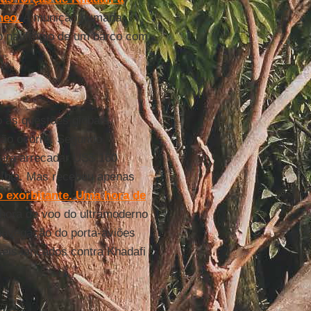
neo.
A munição humana
 o naufrágio de um barco com
 as questões globais
não ocorre. Segundo
ara arrecadar US$ 160
a Líbia. Mas recebeu apenas
o exorbitante. Uma hora de
hora de voo do ultramoderno
 navegação do porta-aviões
eis lançados contra Khadafi