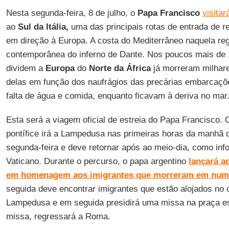
Nesta segunda-feira, 8 de julho, o
Papa Francisco
visita
ao
Sul da Itália,
uma das principais rotas de entrada de re
em direção à Europa. A costa do Mediterrâneo naquela re
contemporânea do inferno de Dante. Nos poucos mais de 
dividem a
Europa
do
Norte da África
já morreram milhare
delas em função dos naufrágios das precárias embarcaçõe
falta de água e comida, enquanto ficavam à deriva no mar
Esta será a viagem oficial de estreia do Papa Francisco. 
pontífice irá a Lampedusa nas primeiras horas da manhã 
segunda-feira e deve retornar após ao meio-dia, como in
Vaticano. Durante o percurso, o papa argentino
lançará a
em homenagem aos imigrantes que morreram em nume
seguida deve encontrar imigrantes que estão alojados no 
Lampedusa e em seguida presidirá uma missa na praça esp
missa, regressará a Roma.