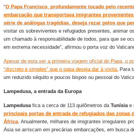
“
O Papa Francisco, profundamente tocado pelo recent
embarcação que transportava imigrantes provenientes 
série de análogas tragédias, deseja rezar pelos que p
visitar os sobreviventes e refugiados presentes, animar o
um chamado à responsabilidade de todos, para que se oc
em extrema necessidade”, afirmou o porta voz do Vatican
Apesar de esta ser a primeira viagem oficial do Papa, o po
“discreto e simples” que o papa deseja dar à visita.
Para t
um reduzido séquito e poucos bispos ou pessoal do Vatic
Lampedusa, a entrada da Europa
Lampedusa
fica a cerca de 113 quilômetros da
Tunísia
e 
principais portas de entrada de refugiados das zonas d
África
. Anualmente, milhares de imigrantes irregulares pr
Ásia se arriscam em precárias embarcações, em busca de