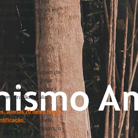
cidade de abrigar 800
do tempo com mais de mil
com mais de centenas a
aram em
Cirenaica
te. Eram etíopes,
madeira podre e fugiam da
3 dias de espera, o mar
te, havia telefonado para
 em diração à Itália.
s, apenas 70 deles foram
ntificação.
A realidade,
m aos milhares", relatou o
manitária Habesha
. “Na