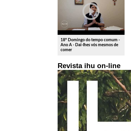
play_circle_outline
18º Domingo do tempo comum -
Ano A - Dai-lhes vós mesmos de
comer
Revista ihu on-line