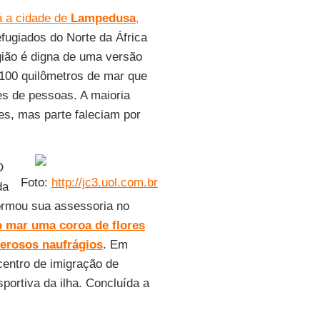
rá a cidade de
Lampedusa
,
fugiados do Norte da África
gião é digna de uma versão
100 quilômetros de mar que
s de pessoas. A maioria
s, mas parte faleciam por
.
O
Foto:
http://jc3.uol.com.br
da
formou sua assessoria no
o mar uma coroa de flores
rosos naufrágios
. Em
centro de imigração de
ortiva da ilha. Concluída a