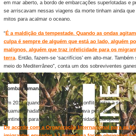
em mar aberto, a bordo de embarcações superlotadas e pr
se arriscavam nessas viagens da morte tinham ainda que 
mitos para acalmar o oceano.
“
É a maldição da tempestade. Quando as ondas agitam
culpa é sempre de alguém que está ao lado, alguém po
malignos, alguém que traz infelicidade para os migran
terra
. Então, fazem-se ‘sacrifícios’ em alto-mar. Também
meio do Mediterrâneo”, conta um dos sobreviventes gane
viu seu irmão ser jogado ao mar.
Bomba humana
Em 2011, quando foi deflagrado o conflito entre a sociedad
Muamar Khadafi, o Estado líbio usava pessoas como “bom
continente para pressionar a comunidade Europeia a não 
De acordo com a Organização Internacional para as Mi
imigrantes enviados à Lampedusa foram obrigados pel