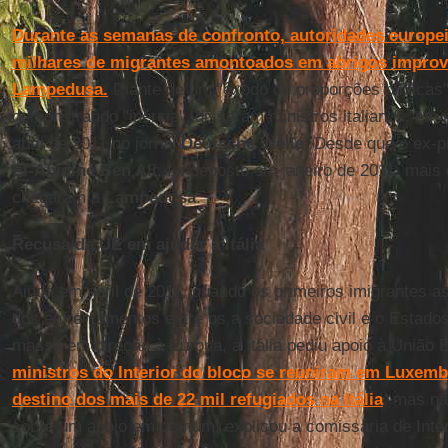
Durante as semanas de confronto, autoridades europei
milhares de migrantes amontoados em abrigos improv
Lampedusa.
Diante de um "êxodo de proporções bíblicas"
demonstrando "inércia", disseram ministros italianos, em
abril de 2011 no jornal
Deutsche Welle
. Desde que o ex-p
El-Abidine Ben Ali
, foi deposto em janeiro de 2011, mais 
chegaram a
Lampedusa
.
Recusa da UE em ajudar a Itália
Ainda em abril de 2011, quando os primeiros imigrantes 
dos enfrentamentos entre os a sociedade civil e o Estado
massa em direção à Europa, a Itália pediu apoio à União 
ministros do Interior do bloco se reuniram em Luxemb
destino dos mais de 22 mil refugiados na Itália
, mas n
sobre um apoio em comum, explicou a comissária de Inter