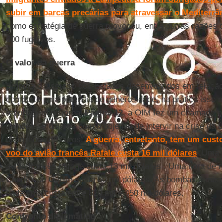
subir em barcas precárias para atravessar o Mediterrâ
como estratégia de guerra provocou, entre outras razões
600 fugitivos.
O valor da guerra
Embora o discurso dos Estados desenvolvidos em relação
comporte uma potência de generosidade, na prática isso 
reportagem do jornal
Página 12
, a OIM fez um chamado p
milhões de dólares com o objetivo de intervir na crise d
68 milhões de euros.
A guerra, entretanto, tem um cust
voo do avião francês Rafale custa 16 mil dólares
. Uma 
avião francês Mirage custa 13 mil dólares . Uma hora de
Charles de Gaulle custa 60 mil dólares. As bombas e míss
cada uma custa entre 320 mil e 450 mil dólares.
Confronto diplomático