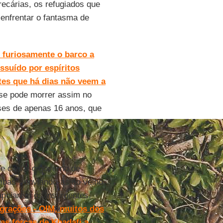
ecárias, os refugiados que
enfrentar o fantasma de
 furiosamente o barco a
ssuído por espíritos
tes que há dias não veem a
 se pode morrer assim no
ses de apenas 16 anos, que
e civil e o governo de
bas”, enviando-as ao velho
apoiarem os insurgentes.
grações - OIM, muitos dos
as forças de Khadafi a