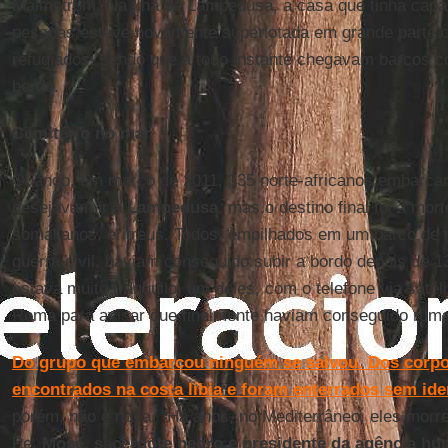
Malmström. Na Ilha de Lampedusa, a casa que tinha capa
pessoas esteve novamente superlotada em grande parte 
refugiados, sendo que a todo instante chegavam barcos 
bordo.
Cemitério no mar
Quando, em março de 2011, 335 norte-africanos embarc
desejavam ir a
Lampedusa
, mas o destino final foi a mor
somalianos, eritreus. Todos, empilhados em um barco de 
guerra civil, haviam conseguido subir a bordo depois de 1
estava muito tranquilo, um deles, com o telefone via satéli
Roma para avisar que finalmente haviam conseguido rumar
Do grupo que embarcou ninguém se salvou. Dos corpo
encontrados na costa líbia e foram enterrados sem ide
porém, não é nova. “Há anos, no Mediterrâneo, eles morre
Pe.
Mosè, sacerdote negro e presidente da agência hu