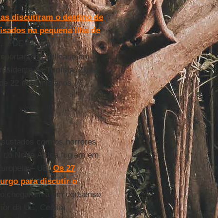
as discutiram o destino de
isados na pequena ilha de
, a UE estaria
 reportagem publicado em
residente da
Tunísia
,
Zine
de 22 mil tunisianos
assustados com os horrores
s do Norte África fugiam em
Europeia – UE.
Os 27
urgo para discutir o
ão chegaram a um consenso
ior da UE, Cecília