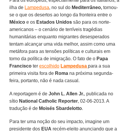
Para os europeus, especialmente para os italianos, a
ilha de
Lampedusa
, no sul do
Mediterrâneo,
tornou-
se o que os desertos ao longo da fronteira entre o
México
e os
Estados Unidos
são para os norte-
americanos – o cenário de terríveis tragédias
humanitárias enquanto migrantes desesperados
tentam alcançar uma vida melhor, assim como uma
metáfora para as tensões políticas e culturais em
torno da política de imigração. O fato de o
Papa
Francisco
ter
escolhido
Lampedusa
para a sua
primeira visita fora de
Roma
na próxima segunda-
feira, portanto, não é nada casual.
A reportagem é de
John L. Allen Jr.
, publicada no
sítio
National Catholic Reporter
, 02-06-2013. A
tradução é de
Moisés Sbardelotto
.
Para ter uma noção do seu impacto, imagine um
presidente dos
EUA
recém-eleito anunciando que a