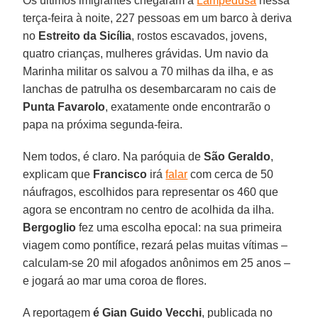
Os últimos imigrantes chegaram a
Lampedusa
nessa
terça-feira à noite, 227 pessoas em um barco à deriva
no
Estreito da Sicília
, rostos escavados, jovens,
quatro crianças, mulheres grávidas. Um navio da
Marinha militar os salvou a 70 milhas da ilha, e as
lanchas de patrulha os desembarcaram no cais de
Punta Favarolo
, exatamente onde encontrarão o
papa na próxima segunda-feira.
Nem todos, é claro. Na paróquia de
São Geraldo
,
explicam que
Francisco
irá
falar
com cerca de 50
náufragos, escolhidos para representar os 460 que
agora se encontram no centro de acolhida da ilha.
Bergoglio
fez uma escolha epocal: na sua primeira
viagem como pontífice, rezará pelas muitas vítimas –
calculam-se 20 mil afogados anônimos em 25 anos –
e jogará ao mar uma coroa de flores.
A reportagem
é Gian Guido Vecchi
, publicada no