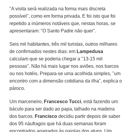
"A visita será realizada na forma mais discreta
possível", como em forma privada. E foi isto que foi
repetido a inúmeros notáveis que, nestas horas, se
apresentaram: "O Santo Padre não quer".
Seis mil habitantes, três mil turistas, outros milhares
de confirmados nestes dias: em
Lampedusa
calculam que se poderia chegar a "13-15 mil
pessoas". Não há mais lugar nos aviões, nos barcos
ou nos hotéis. Prepara-se uma acolhida simples, "um
encontro com a dimensão cotidiana da ilha", explica o
pároco.
Um marceneiro,
Francesco Tucci
, está fazendo um
báculo para ser dado ao papa, talhado na madeira
dos barcos.
Francisco
decidiu partir depois de saber
dos 95 náufragos que há duas semanas foram
encontrados agarrados às gaiolas dos atuns. Um